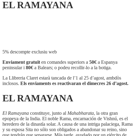
EL RAMAYANA
Compartir
5% descompte exclusiu web
Enviament gratuït
en comandes superiors a
50€
a Espanya
peninsular i
80€
a Balears; o podeu recollir-lo a la botiga.
La Llibreria Claret estarà tancada de l’1 al 25 d’agost, ambdòs
inclosos.
Els enviaments es reactivaran el dimecres 26 d’agost.
EL RAMAYANA
El Ramayana
constituye, junto al
Mahabharata
, la otra gran
epopeya de la India. El noble Rama, encarnación de Vishnú, es el
heredero de la dinastía solar. A causa de una intriga palaciega, Rama
y su esposa Sita no sólo son obligados a abandonar su reino, sino
que tendrán que separarse. Más tarde, ayudado por un ejército de