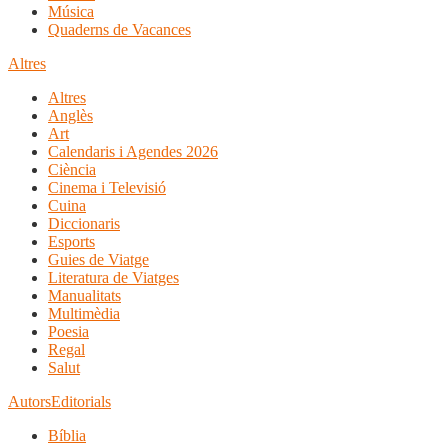
Música
Quaderns de Vacances
Altres
Altres
Anglès
Art
Calendaris i Agendes 2026
Ciència
Cinema i Televisió
Cuina
Diccionaris
Esports
Guies de Viatge
Literatura de Viatges
Manualitats
Multimèdia
Poesia
Regal
Salut
Autors
Editorials
Bíblia