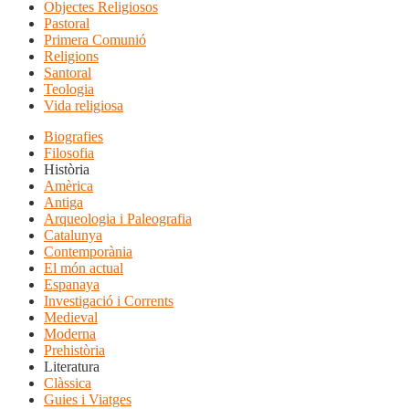
Objectes Religiosos
Pastoral
Primera Comunió
Religions
Santoral
Teologia
Vida religiosa
Biografies
Filosofia
Història
Amèrica
Antiga
Arqueologia i Paleografia
Catalunya
Contemporània
El món actual
Espanaya
Investigació i Corrents
Medieval
Moderna
Prehistòria
Literatura
Clàssica
Guies i Viatges