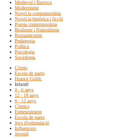
Medieval i Barroca
Modernisme
Novel.la contemporània
Novel.la històrica i ficció
Poesia contemporània
Realisme i Naturalisme
Romanticisme
Pedagogia
Política
Psicologia
Sociologia
Còmic
Escola de pares
Humor Gràfic
Infantil
0 - 6 anys
12 - 18 anys
6 - 12 anys
Còmics
Entreteniment
Escola de pares
Jocs d'estimulació
Influencers
Juvenil