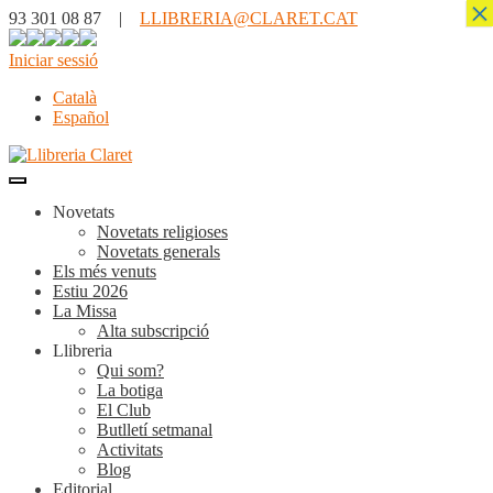
×
93 301 08 87 |
LLIBRERIA@CLARET.CAT
Iniciar sessió
Català
Español
Novetats
Novetats religioses
Novetats generals
Els més venuts
Estiu 2026
La Missa
Alta subscripció
Llibreria
Qui som?
La botiga
El Club
Butlletí setmanal
Activitats
Blog
Editorial