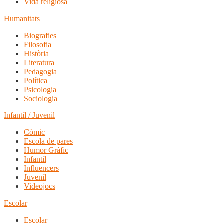
Vida religiosa
Humanitats
Biografies
Filosofia
Història
Literatura
Pedagogia
Política
Psicologia
Sociologia
Infantil / Juvenil
Còmic
Escola de pares
Humor Gràfic
Infantil
Influencers
Juvenil
Videojocs
Escolar
Escolar