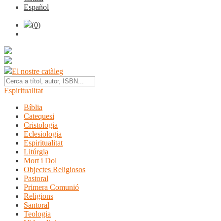
Español
(0)
El nostre catàleg
Espiritualitat
Bíblia
Catequesi
Cristologia
Eclesiologia
Espiritualitat
Litúrgia
Mort i Dol
Objectes Religiosos
Pastoral
Primera Comunió
Religions
Santoral
Teologia