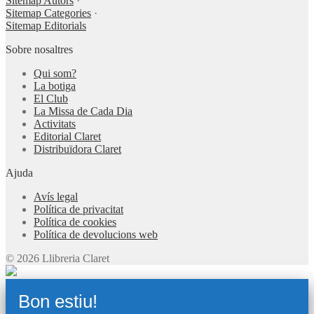
Sitemap Autors
·
Sitemap Categories
·
Sitemap Editorials
Sobre nosaltres
Qui som?
La botiga
El Club
La Missa de Cada Dia
Activitats
Editorial Claret
Distribuïdora Claret
Ajuda
Avís legal
Política de privacitat
Política de cookies
Política de devolucions web
© 2026 Llibreria Claret
Bon estiu!