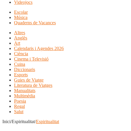
Videojocs
Escolar
Música
Quaderns de Vacances
Altres
Anglès
Art
Calendaris i Agendes 2026
Ciència
Cinema i Televisió
Cuina
Diccionaris
Esports
Guies de Viatge
Literatura de Viatges
Manualitats
Multimèdia
Poesia
Regal
Salut
Inici/Espiritualitat/
Espiritualitat