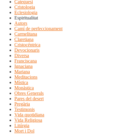
Catequesi
Cristologia
Eclesiologia
Espiritualitat
Autors
Camí de perfeccionament
Carmelitana
Claretiana
Cristocéntrica
Devocionaris
Diversa
Franciscana
Ignaciana
Mariana
Meditacions
Mística
Monàstica
Obres Generals
Pares del desert
Pregària
Testimonis
Vida quotidiana
Vida Religiosa
Litúrgia
Mort i Dol