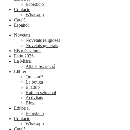
Ecoedició
Contacte
Whatsapp
Català
Español
Novetats
Novetats religioses
Novetats generals
Els més venuts
Estiu 2026
La Missa
Alta subscripció
Llibreria
Qui som?
La botiga
El Club
Butlletí setmanal
Activitats
Blog
Editorial
Ecoedició
Contacte
Whatsapp
Català