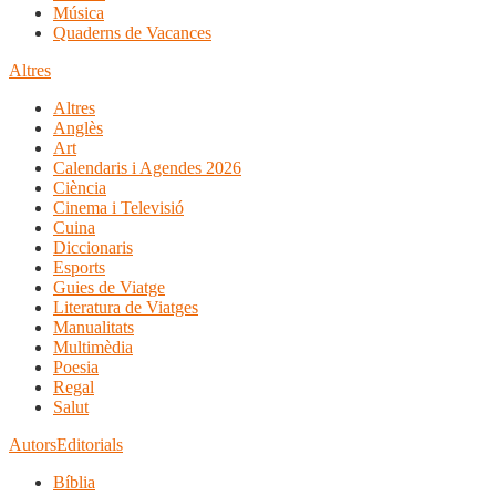
Música
Quaderns de Vacances
Altres
Altres
Anglès
Art
Calendaris i Agendes 2026
Ciència
Cinema i Televisió
Cuina
Diccionaris
Esports
Guies de Viatge
Literatura de Viatges
Manualitats
Multimèdia
Poesia
Regal
Salut
Autors
Editorials
Bíblia