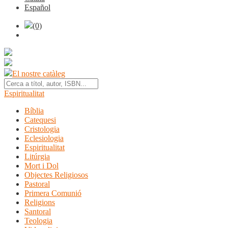
Español
(0)
El nostre catàleg
Espiritualitat
Bíblia
Catequesi
Cristologia
Eclesiologia
Espiritualitat
Litúrgia
Mort i Dol
Objectes Religiosos
Pastoral
Primera Comunió
Religions
Santoral
Teologia