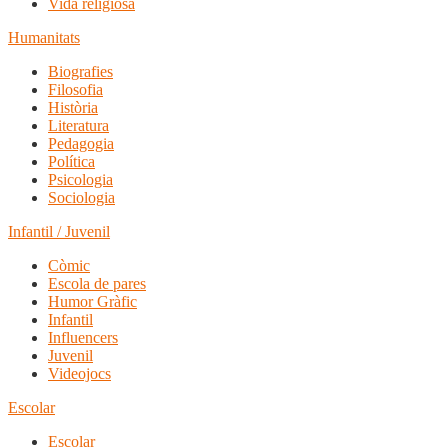
Vida religiosa
Humanitats
Biografies
Filosofia
Història
Literatura
Pedagogia
Política
Psicologia
Sociologia
Infantil / Juvenil
Còmic
Escola de pares
Humor Gràfic
Infantil
Influencers
Juvenil
Videojocs
Escolar
Escolar