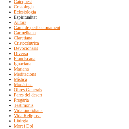
Catequesi
Cristologia
Eclesiologia
Espiritualitat
Autors
Camí de perfeccionament
Carmelitana
Claretiana
Cristocéntrica
Devocionaris
Diversa
Franciscana
Ignaciana
Mariana
Meditacions
Mística
Monàstica
Obres Generals
Pares del desert
Pregària
Testimonis
Vida quotidiana
Vida Religiosa
Litúrgia
Mort i Dol