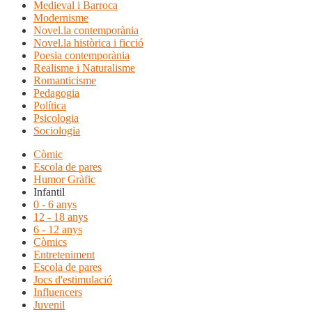
Medieval i Barroca
Modernisme
Novel.la contemporània
Novel.la històrica i ficció
Poesia contemporània
Realisme i Naturalisme
Romanticisme
Pedagogia
Política
Psicologia
Sociologia
Còmic
Escola de pares
Humor Gràfic
Infantil
0 - 6 anys
12 - 18 anys
6 - 12 anys
Còmics
Entreteniment
Escola de pares
Jocs d'estimulació
Influencers
Juvenil