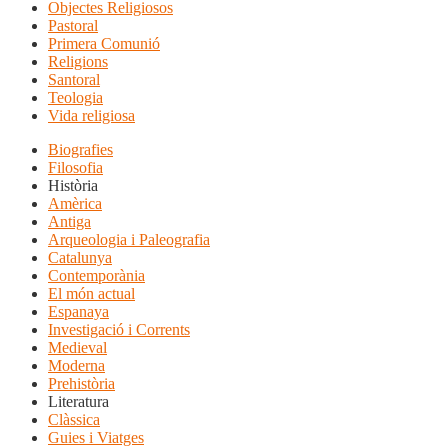
Objectes Religiosos
Pastoral
Primera Comunió
Religions
Santoral
Teologia
Vida religiosa
Biografies
Filosofia
Història
Amèrica
Antiga
Arqueologia i Paleografia
Catalunya
Contemporània
El món actual
Espanaya
Investigació i Corrents
Medieval
Moderna
Prehistòria
Literatura
Clàssica
Guies i Viatges