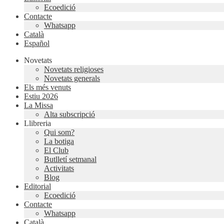
Ecoedició
Contacte
Whatsapp
Català
Español
Novetats
Novetats religioses
Novetats generals
Els més venuts
Estiu 2026
La Missa
Alta subscripció
Llibreria
Qui som?
La botiga
El Club
Butlletí setmanal
Activitats
Blog
Editorial
Ecoedició
Contacte
Whatsapp
Català