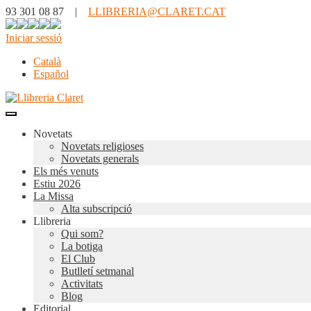
93 301 08 87 |
LLIBRERIA@CLARET.CAT
Iniciar sessió
Català
Español
Novetats
Novetats religioses
Novetats generals
Els més venuts
Estiu 2026
La Missa
Alta subscripció
Llibreria
Qui som?
La botiga
El Club
Butlletí setmanal
Activitats
Blog
Editorial