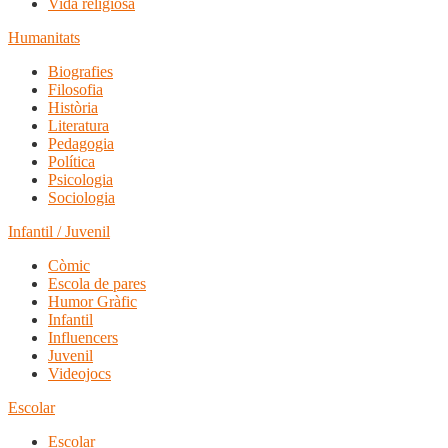
Vida religiosa
Humanitats
Biografies
Filosofia
Història
Literatura
Pedagogia
Política
Psicologia
Sociologia
Infantil / Juvenil
Còmic
Escola de pares
Humor Gràfic
Infantil
Influencers
Juvenil
Videojocs
Escolar
Escolar