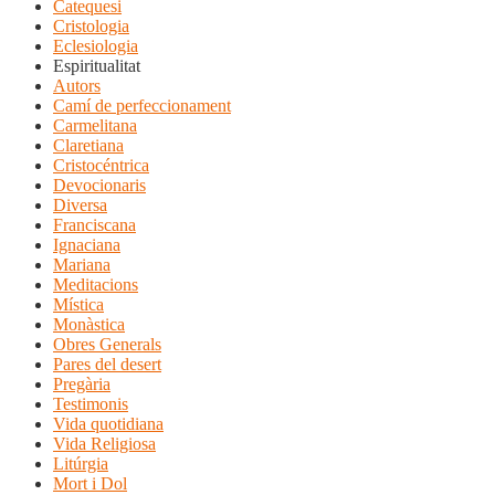
Catequesi
Cristologia
Eclesiologia
Espiritualitat
Autors
Camí de perfeccionament
Carmelitana
Claretiana
Cristocéntrica
Devocionaris
Diversa
Franciscana
Ignaciana
Mariana
Meditacions
Mística
Monàstica
Obres Generals
Pares del desert
Pregària
Testimonis
Vida quotidiana
Vida Religiosa
Litúrgia
Mort i Dol