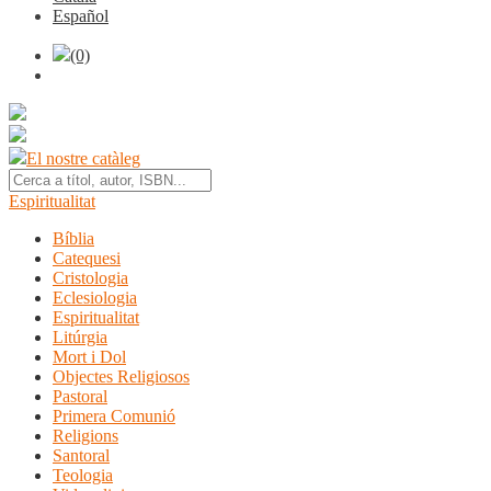
Español
(0)
El nostre catàleg
Espiritualitat
Bíblia
Catequesi
Cristologia
Eclesiologia
Espiritualitat
Litúrgia
Mort i Dol
Objectes Religiosos
Pastoral
Primera Comunió
Religions
Santoral
Teologia