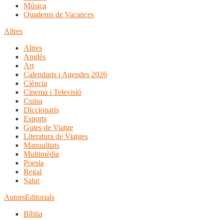
Música
Quaderns de Vacances
Altres
Altres
Anglès
Art
Calendaris i Agendes 2026
Ciència
Cinema i Televisió
Cuina
Diccionaris
Esports
Guies de Viatge
Literatura de Viatges
Manualitats
Multimèdia
Poesia
Regal
Salut
Autors
Editorials
Bíblia