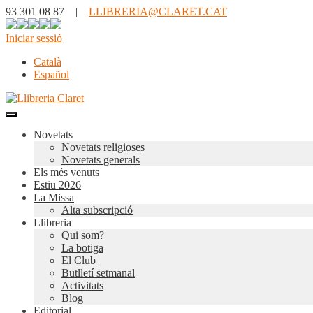
93 301 08 87 |
LLIBRERIA@CLARET.CAT
Iniciar sessió
Català
Español
Novetats
Novetats religioses
Novetats generals
Els més venuts
Estiu 2026
La Missa
Alta subscripció
Llibreria
Qui som?
La botiga
El Club
Butlletí setmanal
Activitats
Blog
Editorial