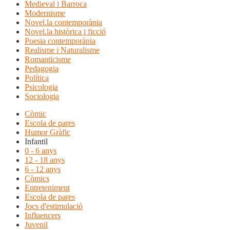
Medieval i Barroca
Modernisme
Novel.la contemporània
Novel.la històrica i ficció
Poesia contemporània
Realisme i Naturalisme
Romanticisme
Pedagogia
Política
Psicologia
Sociologia
Còmic
Escola de pares
Humor Gràfic
Infantil
0 - 6 anys
12 - 18 anys
6 - 12 anys
Còmics
Entreteniment
Escola de pares
Jocs d'estimulació
Influencers
Juvenil