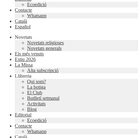
Ecoedició
Contacte
Whatsapp
Català
Español
Novetats
Novetats religioses
Novetats generals
Els més venuts
Estiu 2026
La Missa
Alta subscripció
Llibreria
Qui som?
La botiga
El Club
Butlletí setmanal
Activitats
Blog
Editorial
Ecoedició
Contacte
Whatsapp
Català