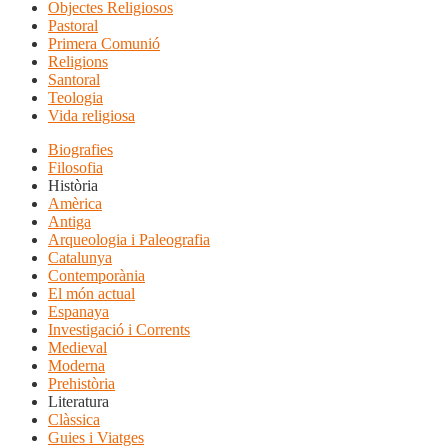
Objectes Religiosos
Pastoral
Primera Comunió
Religions
Santoral
Teologia
Vida religiosa
Biografies
Filosofia
Història
Amèrica
Antiga
Arqueologia i Paleografia
Catalunya
Contemporània
El món actual
Espanaya
Investigació i Corrents
Medieval
Moderna
Prehistòria
Literatura
Clàssica
Guies i Viatges