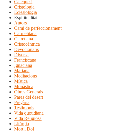
Catequesi
Cristologia
Eclesiologia
Espiritualitat
Autors
Camí de perfeccionament
Carmelitana
Claretiana
Cristocéntrica
Devocionaris
Diversa
Franciscana
Ignaciana
Mariana
Meditacions
Mística
Monàstica
Obres Generals
Pares del desert
Pregària
Testimonis
Vida quotidiana
Vida Religiosa
Litúrgia
Mort i Dol