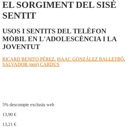
EL SORGIMENT DEL SISÈ
SENTIT
USOS I SENTITS DEL TELÈFON
MÒBIL EN L'ADOLESCÈNCIA I LA
JOVENTUT
RICARD BENITO PÉREZ
,
ISAAC GONZÁLEZ BALLETBÓ
,
SALVADOR (prol) CARDÚS
Compartir
5% descompte exclusiu web
13,90
€
13,21
€