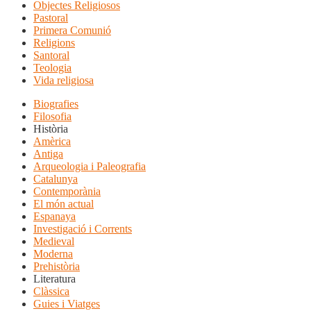
Objectes Religiosos
Pastoral
Primera Comunió
Religions
Santoral
Teologia
Vida religiosa
Biografies
Filosofia
Història
Amèrica
Antiga
Arqueologia i Paleografia
Catalunya
Contemporània
El món actual
Espanaya
Investigació i Corrents
Medieval
Moderna
Prehistòria
Literatura
Clàssica
Guies i Viatges