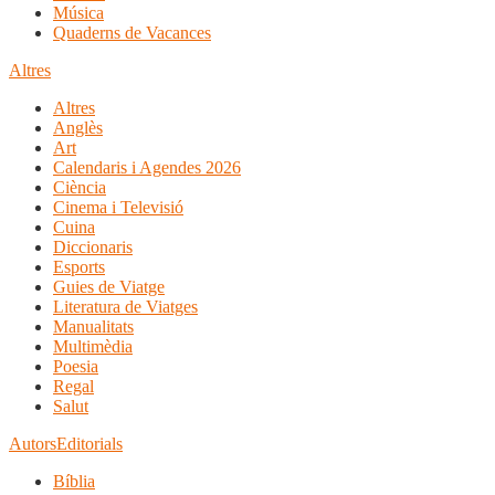
Música
Quaderns de Vacances
Altres
Altres
Anglès
Art
Calendaris i Agendes 2026
Ciència
Cinema i Televisió
Cuina
Diccionaris
Esports
Guies de Viatge
Literatura de Viatges
Manualitats
Multimèdia
Poesia
Regal
Salut
Autors
Editorials
Bíblia