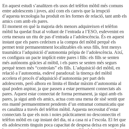
En aquest estudi s’analitzen els usos del telèfon mòbil més comuns
entre adolescents i joves, així com els canvis que la irrupció
d’aquesta tecnologia ha produït en les formes de relació, tant amb els
amics com amb els pares.
El moment en què la majoria dels menors adquireixen el telèfon
mòbil ha quedat fixat al voltant de l’entrada a l’ESO, esdevenint en
certa mesura un ritu de pas d’entrada a l’adolescència. És en aquest
instant que els pares cedeixen a la compra del mòbil perquè els
permet tenir permanentment localitzables els seus fills, fent menys
traumàtica l’adquisició d’autonomia pròpia de l’adolescència. Així,
es configura un pacte implícit entre pares i fills: els fills se senten
més autònoms gràcies al mòbil, i els pares se senten més segurs
perquè tenen més “controlats” els fills. L’adquisició del mòbil, en
relació a l’autonomia, esdevé paradoxal: la tinença del mòbil
accelera el procés d’adquisició d’autonomia per part dels
adolescents, però alhora en limita el llindar màxim d’autonomia al
qual poden aspirar, ja que passen a estar permanent connectats als
pares. Aquest estar connectat de forma permanent, ja sigui amb els
pares, ja sigui amb els amics, actua com una mena de sisè sentit que
ens manté permanentment pendents d’un entramat comunicatiu que
es canalitza a través del telèfon mòbil. Aquesta necessitat d’estar
connectats fa que els nois i noies pràcticament no desconnectin el
telèfon mòbil en cap instant del dia, ni a casa ni a l’escola. El fet que
els adolescents tinguin poca capacitat de despesa deixa en segon pla