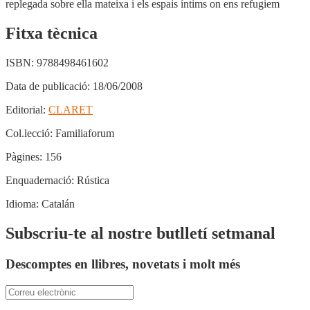
replegada sobre ella mateixa i els espais íntims on ens refugiem
Fitxa tècnica
ISBN:
9788498461602
Data de publicació:
18/06/2008
Editorial:
CLARET
Col.lecció:
Familiaforum
Pàgines:
156
Enquadernació:
Rústica
Idioma:
Catalán
Subscriu-te al nostre butlletí setmanal
Descomptes en llibres, novetats i molt més