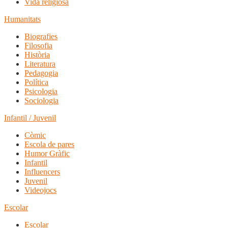
Vida religiosa
Humanitats
Biografies
Filosofia
Història
Literatura
Pedagogia
Política
Psicologia
Sociologia
Infantil / Juvenil
Còmic
Escola de pares
Humor Gràfic
Infantil
Influencers
Juvenil
Videojocs
Escolar
Escolar