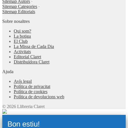
Sitemap Autors
·
Sitemap Categories
·
Sitemap Editorials
Sobre nosaltres
Qui som?
La botiga
El Club
La Missa de Cada Dia
Activitats
Editorial Claret
Distribuïdora Claret
Ajuda
Avís legal
Política de privacitat
Política de cookies
Política de devolucions web
© 2026 Llibreria Claret
Bon estiu!