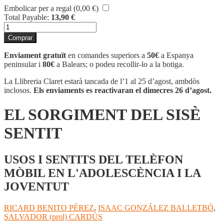
Embolicar per a regal (
0,00
€
)
Total Payable:
13,90
€
quantitat
de
Comprar
EL
SORGIMENT
Enviament gratuït
en comandes superiors a
50€
a Espanya
DEL
peninsular i
80€
a Balears; o podeu recollir-lo a la botiga.
SISÈ
SENTIT
La Llibreria Claret estarà tancada de l’1 al 25 d’agost, ambdòs
inclosos.
Els enviaments es reactivaran el dimecres 26 d’agost.
EL SORGIMENT DEL SISÈ
SENTIT
USOS I SENTITS DEL TELÈFON
MÒBIL EN L'ADOLESCÈNCIA I LA
JOVENTUT
RICARD BENITO PÉREZ
,
ISAAC GONZÁLEZ BALLETBÓ
,
SALVADOR (prol) CARDÚS