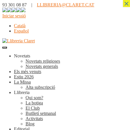
×
93 301 08 87 |
LLIBRERIA@CLARET.CAT
Iniciar sessió
Català
Español
Novetats
Novetats religioses
Novetats generals
Els més venuts
Estiu 2026
La Missa
Alta subscripció
Llibreria
Qui som?
La botiga
El Club
Butlletí setmanal
Activitats
Blog
Editorial