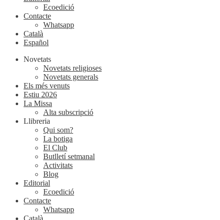
Ecoedició
Contacte
Whatsapp
Català
Español
Novetats
Novetats religioses
Novetats generals
Els més venuts
Estiu 2026
La Missa
Alta subscripció
Llibreria
Qui som?
La botiga
El Club
Butlletí setmanal
Activitats
Blog
Editorial
Ecoedició
Contacte
Whatsapp
Català