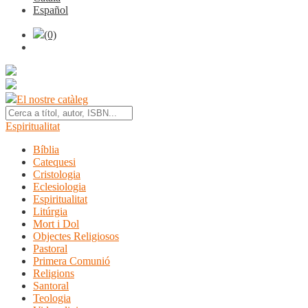
Español
(0)
El nostre catàleg
Espiritualitat
Bíblia
Catequesi
Cristologia
Eclesiologia
Espiritualitat
Litúrgia
Mort i Dol
Objectes Religiosos
Pastoral
Primera Comunió
Religions
Santoral
Teologia