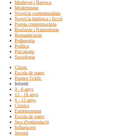
Medieval i Barroca
Modernisme
Novel.la contemporània
Novel.la històrica i ficció
Poesia contemporània
Realisme i Naturalisme
Romanticisme
Pedagogia
Política
Psicologia
Sociologia
Còmic
Escola de pares
Humor Gràfic
Infantil
0 - 6 anys
12 - 18 anys
6 - 12 anys
Còmics
Entreteniment
Escola de pares
Jocs d'estimulació
Influencers
Juvenil