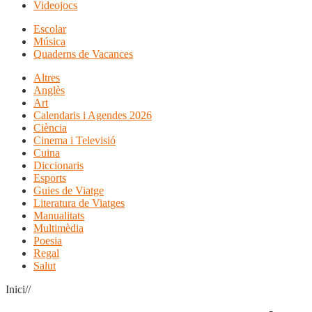
Videojocs
Escolar
Música
Quaderns de Vacances
Altres
Anglès
Art
Calendaris i Agendes 2026
Ciència
Cinema i Televisió
Cuina
Diccionaris
Esports
Guies de Viatge
Literatura de Viatges
Manualitats
Multimèdia
Poesia
Regal
Salut
Inici//