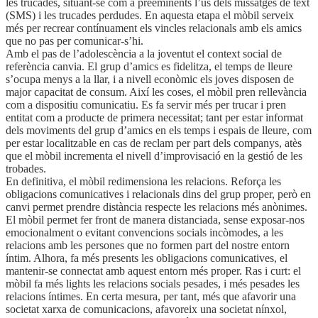
les trucades, situant-se com a preeminents l’ús dels missatges de text
(SMS) i les trucades perdudes. En aquesta etapa el mòbil serveix
més per recrear contínuament els vincles relacionals amb els amics
que no pas per comunicar-s’hi.
Amb el pas de l’adolescència a la joventut el context social de
referència canvia. El grup d’amics es fidelitza, el temps de lleure
s’ocupa menys a la llar, i a nivell econòmic els joves disposen de
major capacitat de consum. Així les coses, el mòbil pren rellevància
com a dispositiu comunicatiu. Es fa servir més per trucar i pren
entitat com a producte de primera necessitat; tant per estar informat
dels moviments del grup d’amics en els temps i espais de lleure, com
per estar localitzable en cas de reclam per part dels companys, atès
que el mòbil incrementa el nivell d’improvisació en la gestió de les
trobades.
En definitiva, el mòbil redimensiona les relacions. Reforça les
obligacions comunicatives i relacionals dins del grup proper, però en
canvi permet prendre distància respecte les relacions més anònimes.
El mòbil permet fer front de manera distanciada, sense exposar-nos
emocionalment o evitant convencions socials incòmodes, a les
relacions amb les persones que no formen part del nostre entorn
íntim. Alhora, fa més presents les obligacions comunicatives, el
mantenir-se connectat amb aquest entorn més proper. Ras i curt: el
mòbil fa més lights les relacions socials pesades, i més pesades les
relacions íntimes. En certa mesura, per tant, més que afavorir una
societat xarxa de comunicacions, afavoreix una societat nínxol,