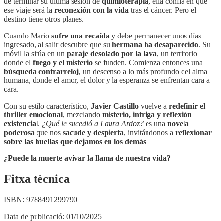
de terminar su última sesión de
quimioterapia
, ella confía en que
ese viaje será la
reconexión con la vida
tras el cáncer. Pero el
destino tiene otros planes.
Cuando Mario
sufre una recaída
y debe permanecer unos días
ingresado, al salir descubre que su
hermana ha desaparecido
. Su
móvil la sitúa en un
paraje desolado por la lava
, un territorio
donde el
fuego y el misterio
se funden. Comienza entonces una
búsqueda contrarreloj
, un descenso a lo más profundo del alma
humana, donde el amor, el dolor y la esperanza se enfrentan cara a
cara.
Con su estilo característico,
Javier Castillo
vuelve a
redefinir el
thriller emocional
, mezclando
misterio, intriga y reflexión
existencial
.
¿Qué le sucedió a Laura Ardoz?
es una
novela
poderosa
que nos
sacude y despierta
, invitándonos a
reflexionar
sobre las huellas que dejamos en los demás
.
¿Puede la muerte avivar la llama de nuestra vida?
Fitxa tècnica
ISBN:
9788491299790
Data de publicació:
01/10/2025