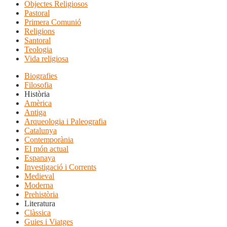
Objectes Religiosos
Pastoral
Primera Comunió
Religions
Santoral
Teologia
Vida religiosa
Biografies
Filosofia
Història
Amèrica
Antiga
Arqueologia i Paleografia
Catalunya
Contemporània
El món actual
Espanaya
Investigació i Corrents
Medieval
Moderna
Prehistòria
Literatura
Clàssica
Guies i Viatges