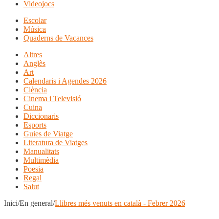
Videojocs
Escolar
Música
Quaderns de Vacances
Altres
Anglès
Art
Calendaris i Agendes 2026
Ciència
Cinema i Televisió
Cuina
Diccionaris
Esports
Guies de Viatge
Literatura de Viatges
Manualitats
Multimèdia
Poesia
Regal
Salut
Inici/En general/
Llibres més venuts en català - Febrer 2026