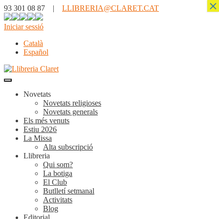
×
93 301 08 87 |
LLIBRERIA@CLARET.CAT
Iniciar sessió
Català
Español
Novetats
Novetats religioses
Novetats generals
Els més venuts
Estiu 2026
La Missa
Alta subscripció
Llibreria
Qui som?
La botiga
El Club
Butlletí setmanal
Activitats
Blog
Editorial