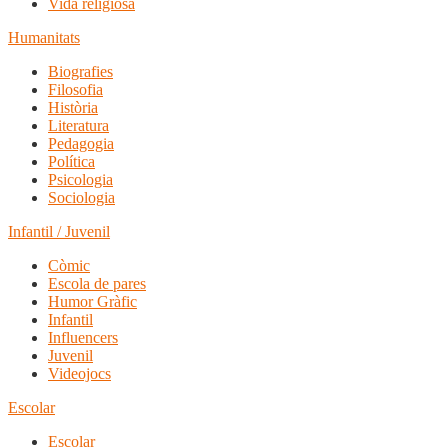
Vida religiosa
Humanitats
Biografies
Filosofia
Història
Literatura
Pedagogia
Política
Psicologia
Sociologia
Infantil / Juvenil
Còmic
Escola de pares
Humor Gràfic
Infantil
Influencers
Juvenil
Videojocs
Escolar
Escolar