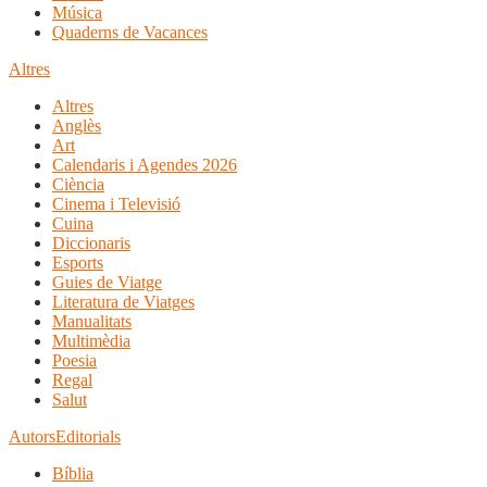
Música
Quaderns de Vacances
Altres
Altres
Anglès
Art
Calendaris i Agendes 2026
Ciència
Cinema i Televisió
Cuina
Diccionaris
Esports
Guies de Viatge
Literatura de Viatges
Manualitats
Multimèdia
Poesia
Regal
Salut
Autors
Editorials
Bíblia