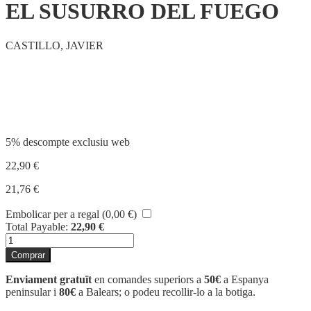
EL SUSURRO DEL FUEGO
CASTILLO, JAVIER
Compartir
5% descompte exclusiu web
22,90
€
21,76
€
Embolicar per a regal (
0,00
€
)
Total Payable:
22,90
€
quantitat
de
Comprar
EL
SUSURRO
Enviament gratuït
en comandes superiors a
50€
a Espanya
DEL
peninsular i
80€
a Balears; o podeu recollir-lo a la botiga.
FUEGO