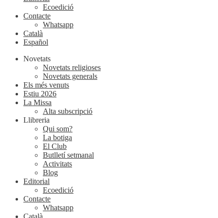
Ecoedició
Contacte
Whatsapp
Català
Español
Novetats
Novetats religioses
Novetats generals
Els més venuts
Estiu 2026
La Missa
Alta subscripció
Llibreria
Qui som?
La botiga
El Club
Butlletí setmanal
Activitats
Blog
Editorial
Ecoedició
Contacte
Whatsapp
Català