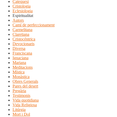
Catequesi
Cristologia
Eclesiologia
Espiritualitat
Autors
Camí de perfeccionament
Carmelitana
Claretiana
Cristocéntrica
Devocionaris
Diversa
Franciscana
Ignaciana
Mariana
Meditacions
Mística
Monàstica
Obres Generals
Pares del desert
Pregària
Testimonis
Vida quotidiana
Vida Religiosa
Litúrgia
Mort i Dol