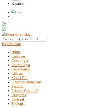
Español
(0)
El nostre catàleg
Espiritualitat
Bíblia
Catequesi
Cristologia
Eclesiologia
Espiritualitat
Litúrgia
Mort i Dol
Objectes Religiosos
Pastoral
Primera Comunió
Religions
Santoral
Teologia