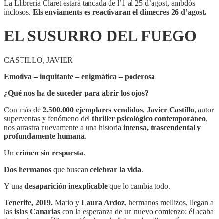
La Llibreria Claret estarà tancada de l’1 al 25 d’agost, ambdòs
inclosos.
Els enviaments es reactivaran el dimecres 26 d’agost.
EL SUSURRO DEL FUEGO
CASTILLO, JAVIER
Emotiva – inquitante – enigmática – poderosa
¿Qué nos ha de suceder para abrir los ojos?
Con más de
2.500.000 ejemplares vendidos
,
Javier Castillo
, autor
superventas y fenómeno del
thriller psicológico contemporáneo
,
nos arrastra nuevamente a una historia
intensa, trascendental y
profundamente humana
.
Un
crimen sin respuesta
.
Dos hermanos
que buscan
celebrar la vida
.
Y una
desaparición inexplicable
que lo cambia todo.
Tenerife, 2019.
Mario y
Laura Ardoz
, hermanos mellizos, llegan a
las
islas Canarias
con la esperanza de un nuevo comienzo: él acaba