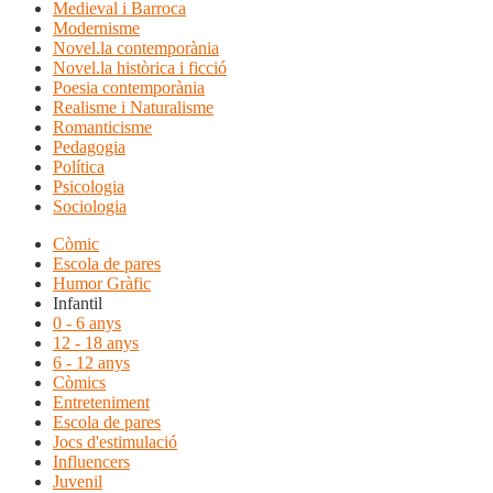
Medieval i Barroca
Modernisme
Novel.la contemporània
Novel.la històrica i ficció
Poesia contemporània
Realisme i Naturalisme
Romanticisme
Pedagogia
Política
Psicologia
Sociologia
Còmic
Escola de pares
Humor Gràfic
Infantil
0 - 6 anys
12 - 18 anys
6 - 12 anys
Còmics
Entreteniment
Escola de pares
Jocs d'estimulació
Influencers
Juvenil