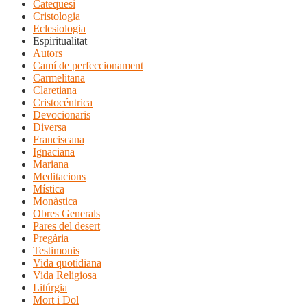
Catequesi
Cristologia
Eclesiologia
Espiritualitat
Autors
Camí de perfeccionament
Carmelitana
Claretiana
Cristocéntrica
Devocionaris
Diversa
Franciscana
Ignaciana
Mariana
Meditacions
Mística
Monàstica
Obres Generals
Pares del desert
Pregària
Testimonis
Vida quotidiana
Vida Religiosa
Litúrgia
Mort i Dol