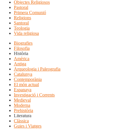
Objectes Religiosos
Pastoral
Primera Comunió
Religions
Santoral
Teologia
Vida religiosa
Biografies
Filosofia
Història
Amèrica
Antiga
Arqueologia i Paleografia
Catalunya
Contemporània
El món actual
Espanaya
Investigació i Corrents
Medieval
Moderna
Prehistòria
Literatura
Clàssica
Guies i Viatges