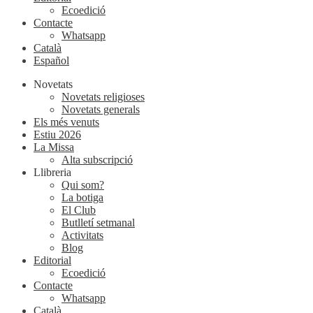
Ecoedició
Contacte
Whatsapp
Català
Español
Novetats
Novetats religioses
Novetats generals
Els més venuts
Estiu 2026
La Missa
Alta subscripció
Llibreria
Qui som?
La botiga
El Club
Butlletí setmanal
Activitats
Blog
Editorial
Ecoedició
Contacte
Whatsapp
Català