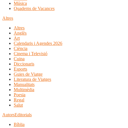
Música
Quaderns de Vacances
Altres
Altres
Anglès
Art
Calendaris i Agendes 2026
Ciència
Cinema i Televisió
Cuina
Diccionaris
Esports
Guies de Viatge
Literatura de Viatges
Manualitats
Multimèdia
Poesia
Regal
Salut
Autors
Editorials
Bíblia