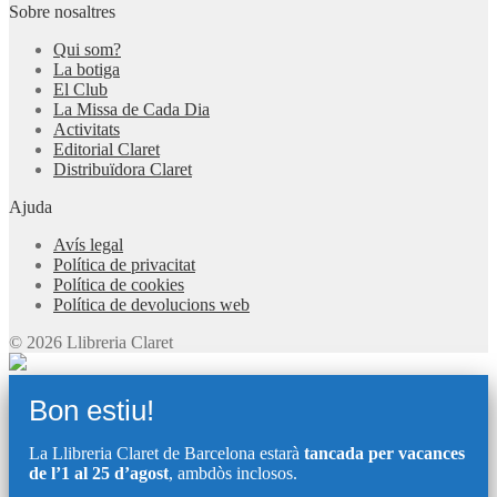
Sobre nosaltres
Qui som?
La botiga
El Club
La Missa de Cada Dia
Activitats
Editorial Claret
Distribuïdora Claret
Ajuda
Avís legal
Política de privacitat
Política de cookies
Política de devolucions web
© 2026 Llibreria Claret
Bon estiu!
La Llibreria Claret de Barcelona estarà
tancada per vacances
de l’1 al 25 d’agost
, ambdòs inclosos.