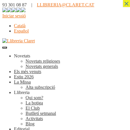
×
93 301 08 87 |
LLIBRERIA@CLARET.CAT
Iniciar sessió
Català
Español
Novetats
Novetats religioses
Novetats generals
Els més venuts
Estiu 2026
La Missa
Alta subscripció
Llibreria
Qui som?
La botiga
El Club
Butlletí setmanal
Activitats
Blog
Editorial