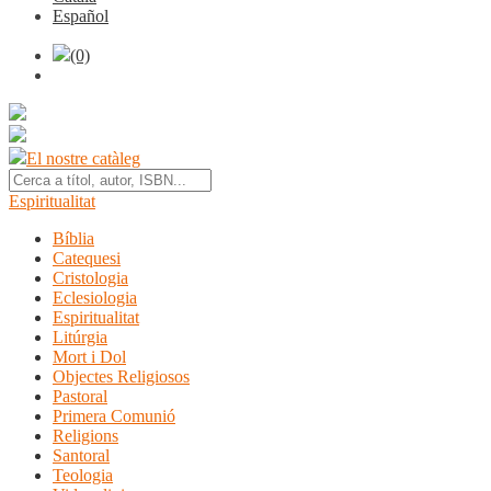
Español
(0)
El nostre catàleg
Espiritualitat
Bíblia
Catequesi
Cristologia
Eclesiologia
Espiritualitat
Litúrgia
Mort i Dol
Objectes Religiosos
Pastoral
Primera Comunió
Religions
Santoral
Teologia