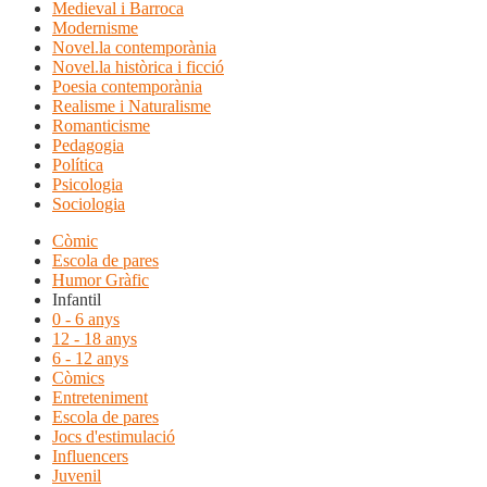
Medieval i Barroca
Modernisme
Novel.la contemporània
Novel.la històrica i ficció
Poesia contemporània
Realisme i Naturalisme
Romanticisme
Pedagogia
Política
Psicologia
Sociologia
Còmic
Escola de pares
Humor Gràfic
Infantil
0 - 6 anys
12 - 18 anys
6 - 12 anys
Còmics
Entreteniment
Escola de pares
Jocs d'estimulació
Influencers
Juvenil