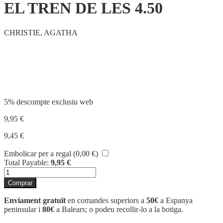
EL TREN DE LES 4.50
CHRISTIE, AGATHA
Compartir
5% descompte exclusiu web
9,95
€
9,45
€
Embolicar per a regal (
0,00
€
)
Total Payable:
9,95
€
quantitat
de
Comprar
EL
TREN
Enviament gratuït
en comandes superiors a
50€
a Espanya
DE
peninsular i
80€
a Balears; o podeu recollir-lo a la botiga.
LES