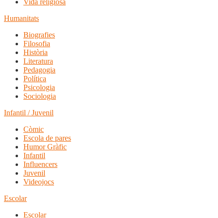
Vida religiosa
Humanitats
Biografies
Filosofia
Història
Literatura
Pedagogia
Política
Psicologia
Sociologia
Infantil / Juvenil
Còmic
Escola de pares
Humor Gràfic
Infantil
Influencers
Juvenil
Videojocs
Escolar
Escolar