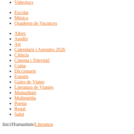
Videojocs
Escolar
Música
Quaderns de Vacances
Altres
Anglès
Art
Calendaris i Agendes 2026
Ciència
Cinema i Televisió
Cuina
Diccionaris
Esports
Guies de Viatge
Literatura de Viatges
Manualitats
Multimèdia
Poesia
Regal
Salut
Inici/Humanitats/
Literatura