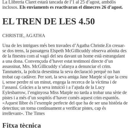
4.50
La Llibreria Claret estarà tancada de l’1 al 25 d’agost, ambdòs
inclosos.
Els enviaments es reactivaran el dimecres 26 d’agost.
EL TREN DE LES 4.50
CHRISTIE, AGATHA
Una de les intrigues més ben travades d’Agatha Christie.En creuar-
se dos trens, la passatgera Elspeth McGillicuddy observa atònita des
de la finestra com al vagó del seu davant un home està estrangulant
a una dona. Convençuda d’haver estat testimoni directe d’un
assassinat, Mrs. McGillicuddy s’afanya a denunciar el crim.
Tanmateix, la policia desestima la seva declaració perquè no han
trobat cap cadàver. Per sort, la seva amiga Jane Marple sí que la creu
i, sense perdre ni un minut, engega la recerca de la víctima i de
l’assassí. Gràcies a la seva intuïció i a l’ajuda de la Lucy
Eylesbarrow, l’enginyosa Miss Marple no tarda a trobar una sèrie de
pistes i a més d’un sospitós d’haver comès aquest crim espantós.
«Aquest llibre és l’exemple perfecte del que ha de ser una història de
detectius; un torna contínuament a verificar pistes, cap és
irrellevant». The Times
Fitxa tècnica