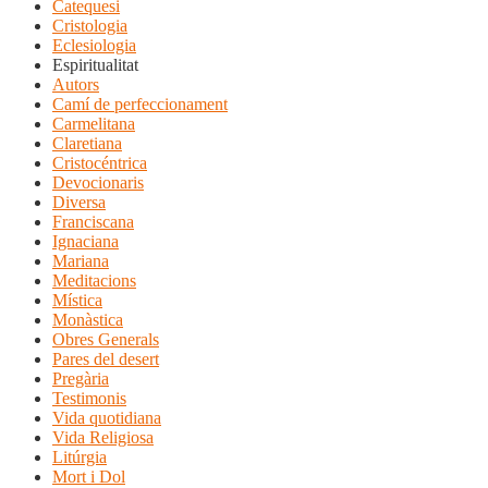
Catequesi
Cristologia
Eclesiologia
Espiritualitat
Autors
Camí de perfeccionament
Carmelitana
Claretiana
Cristocéntrica
Devocionaris
Diversa
Franciscana
Ignaciana
Mariana
Meditacions
Mística
Monàstica
Obres Generals
Pares del desert
Pregària
Testimonis
Vida quotidiana
Vida Religiosa
Litúrgia
Mort i Dol