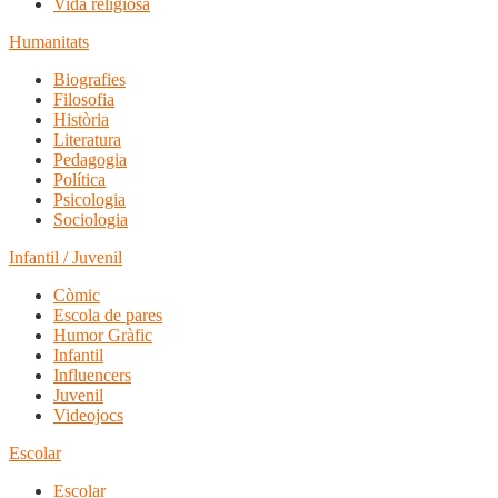
Vida religiosa
Humanitats
Biografies
Filosofia
Història
Literatura
Pedagogia
Política
Psicologia
Sociologia
Infantil / Juvenil
Còmic
Escola de pares
Humor Gràfic
Infantil
Influencers
Juvenil
Videojocs
Escolar
Escolar