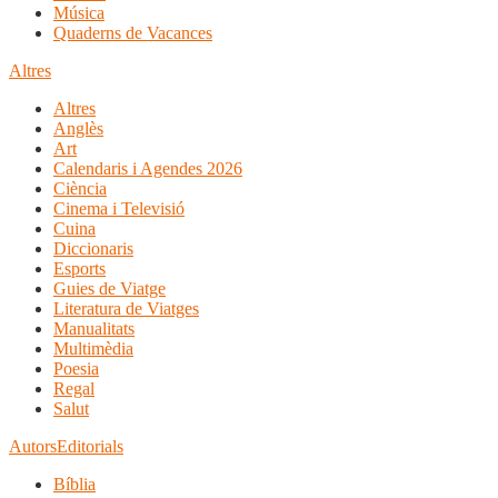
Música
Quaderns de Vacances
Altres
Altres
Anglès
Art
Calendaris i Agendes 2026
Ciència
Cinema i Televisió
Cuina
Diccionaris
Esports
Guies de Viatge
Literatura de Viatges
Manualitats
Multimèdia
Poesia
Regal
Salut
Autors
Editorials
Bíblia