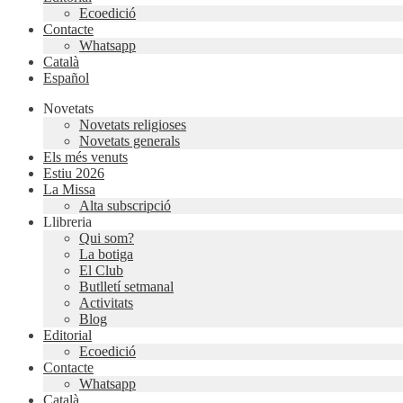
Ecoedició
Contacte
Whatsapp
Català
Español
Novetats
Novetats religioses
Novetats generals
Els més venuts
Estiu 2026
La Missa
Alta subscripció
Llibreria
Qui som?
La botiga
El Club
Butlletí setmanal
Activitats
Blog
Editorial
Ecoedició
Contacte
Whatsapp
Català