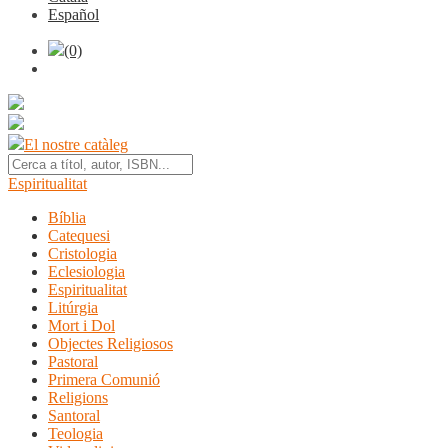
Español
(0)
El nostre catàleg
Espiritualitat
Bíblia
Catequesi
Cristologia
Eclesiologia
Espiritualitat
Litúrgia
Mort i Dol
Objectes Religiosos
Pastoral
Primera Comunió
Religions
Santoral
Teologia