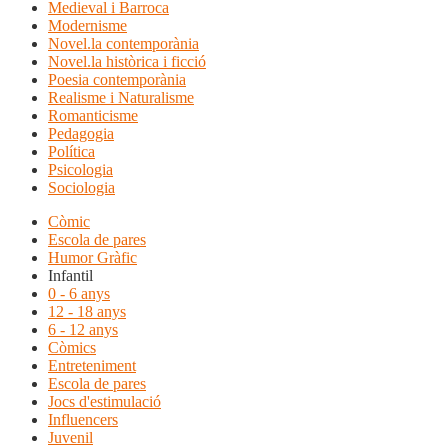
Medieval i Barroca
Modernisme
Novel.la contemporània
Novel.la històrica i ficció
Poesia contemporània
Realisme i Naturalisme
Romanticisme
Pedagogia
Política
Psicologia
Sociologia
Còmic
Escola de pares
Humor Gràfic
Infantil
0 - 6 anys
12 - 18 anys
6 - 12 anys
Còmics
Entreteniment
Escola de pares
Jocs d'estimulació
Influencers
Juvenil