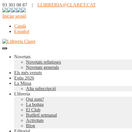
93 301 08 87 |
LLIBRERIA@CLARET.CAT
Iniciar sessió
Català
Español
Novetats
Novetats religioses
Novetats generals
Els més venuts
Estiu 2026
La Missa
Alta subscripció
Llibreria
Qui som?
La botiga
El Club
Butlletí setmanal
Activitats
Blog
Editorial