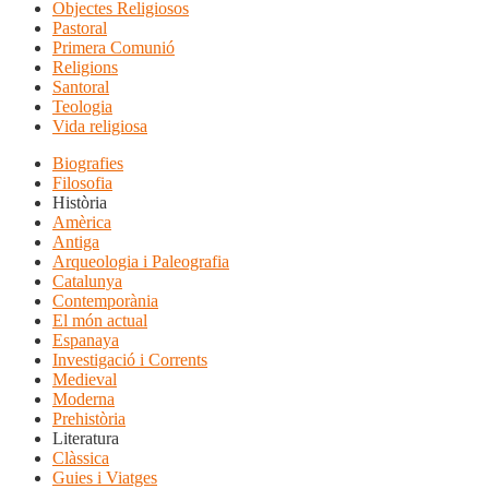
Objectes Religiosos
Pastoral
Primera Comunió
Religions
Santoral
Teologia
Vida religiosa
Biografies
Filosofia
Història
Amèrica
Antiga
Arqueologia i Paleografia
Catalunya
Contemporània
El món actual
Espanaya
Investigació i Corrents
Medieval
Moderna
Prehistòria
Literatura
Clàssica
Guies i Viatges