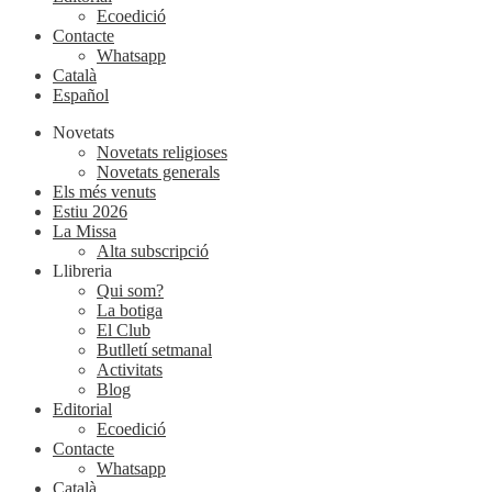
Ecoedició
Contacte
Whatsapp
Català
Español
Novetats
Novetats religioses
Novetats generals
Els més venuts
Estiu 2026
La Missa
Alta subscripció
Llibreria
Qui som?
La botiga
El Club
Butlletí setmanal
Activitats
Blog
Editorial
Ecoedició
Contacte
Whatsapp
Català