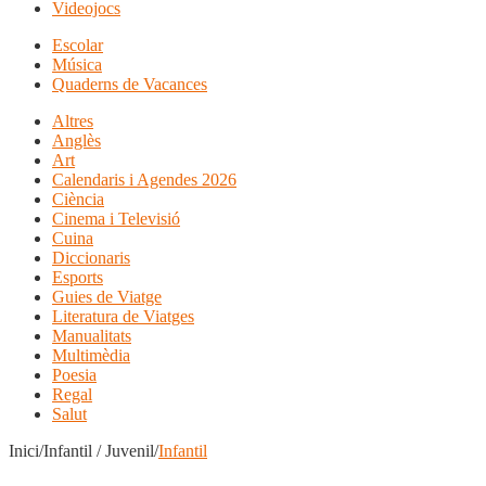
Videojocs
Escolar
Música
Quaderns de Vacances
Altres
Anglès
Art
Calendaris i Agendes 2026
Ciència
Cinema i Televisió
Cuina
Diccionaris
Esports
Guies de Viatge
Literatura de Viatges
Manualitats
Multimèdia
Poesia
Regal
Salut
Inici/Infantil / Juvenil/
Infantil