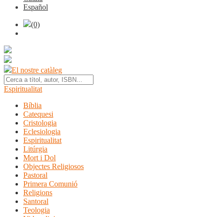
Español
(0)
El nostre catàleg
Espiritualitat
Bíblia
Catequesi
Cristologia
Eclesiologia
Espiritualitat
Litúrgia
Mort i Dol
Objectes Religiosos
Pastoral
Primera Comunió
Religions
Santoral
Teologia