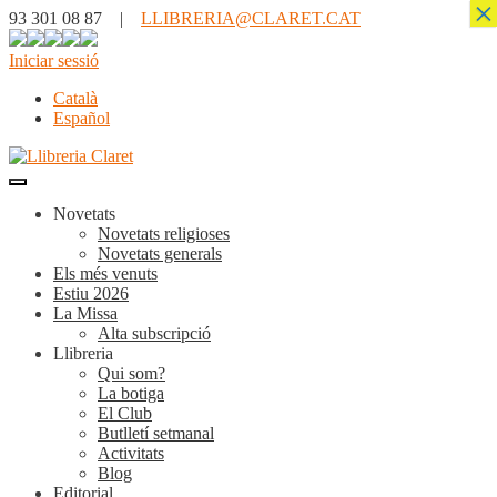
×
93 301 08 87 |
LLIBRERIA@CLARET.CAT
Iniciar sessió
Català
Español
Novetats
Novetats religioses
Novetats generals
Els més venuts
Estiu 2026
La Missa
Alta subscripció
Llibreria
Qui som?
La botiga
El Club
Butlletí setmanal
Activitats
Blog
Editorial