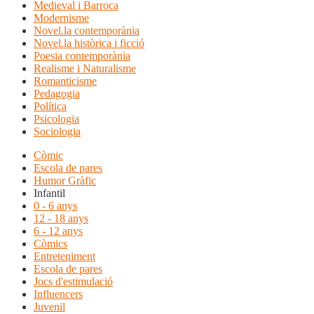
Medieval i Barroca
Modernisme
Novel.la contemporània
Novel.la històrica i ficció
Poesia contemporània
Realisme i Naturalisme
Romanticisme
Pedagogia
Política
Psicologia
Sociologia
Còmic
Escola de pares
Humor Gràfic
Infantil
0 - 6 anys
12 - 18 anys
6 - 12 anys
Còmics
Entreteniment
Escola de pares
Jocs d'estimulació
Influencers
Juvenil