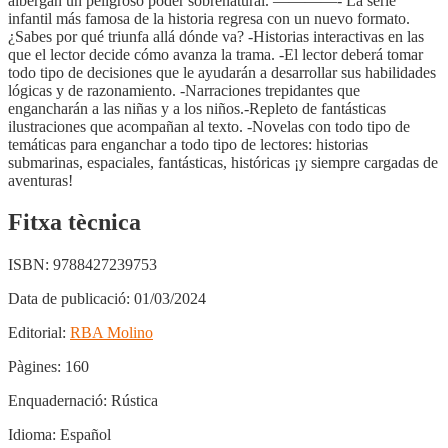
albergan un peligroso poder sobrenatural. ————- La serie
infantil más famosa de la historia regresa con un nuevo formato.
¿Sabes por qué triunfa allá dónde va? -Historias interactivas en las
que el lector decide cómo avanza la trama. -El lector deberá tomar
todo tipo de decisiones que le ayudarán a desarrollar sus habilidades
lógicas y de razonamiento. -Narraciones trepidantes que
engancharán a las niñas y a los niños.-Repleto de fantásticas
ilustraciones que acompañan al texto. -Novelas con todo tipo de
temáticas para enganchar a todo tipo de lectores: historias
submarinas, espaciales, fantásticas, históricas ¡y siempre cargadas de
aventuras!
Fitxa tècnica
ISBN:
9788427239753
Data de publicació:
01/03/2024
Editorial:
RBA Molino
Pàgines:
160
Enquadernació:
Rústica
Idioma:
Español