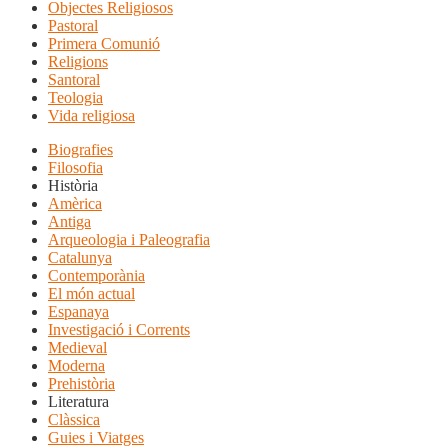
Objectes Religiosos
Pastoral
Primera Comunió
Religions
Santoral
Teologia
Vida religiosa
Biografies
Filosofia
Història
Amèrica
Antiga
Arqueologia i Paleografia
Catalunya
Contemporània
El món actual
Espanaya
Investigació i Corrents
Medieval
Moderna
Prehistòria
Literatura
Clàssica
Guies i Viatges