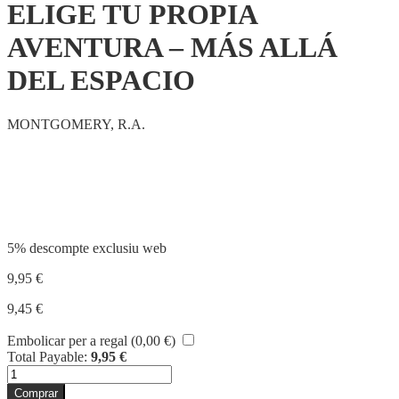
ELIGE TU PROPIA
AVENTURA – MÁS ALLÁ
DEL ESPACIO
MONTGOMERY, R.A.
Compartir
5% descompte exclusiu web
9,95
€
9,45
€
Embolicar per a regal (
0,00
€
)
Total Payable:
9,95
€
quantitat
de
Comprar