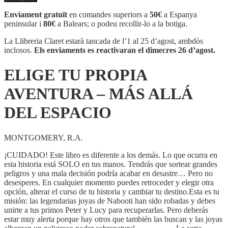
ELIGE
TU
Enviament gratuït
en comandes superiors a
50€
a Espanya
PROPIA
peninsular i
80€
a Balears; o podeu recollir-lo a la botiga.
AVENTURA
-
La Llibreria Claret estarà tancada de l’1 al 25 d’agost, ambdòs
MÁS
inclosos.
Els enviaments es reactivaran el dimecres 26 d’agost.
ALLÁ
DEL
ELIGE TU PROPIA
ESPACIO
AVENTURA – MÁS ALLÁ
DEL ESPACIO
MONTGOMERY, R.A.
¡CUIDADO! Este libro es diferente a los demás. Lo que ocurra en
esta historia está SOLO en tus manos. Tendrás que sortear grandes
peligros y una mala decisión podría acabar en desastre… Pero no
desesperes. En cualquier momento puedes retroceder y elegir otra
opción, alterar el curso de tu historia y cambiar tu destino.Esta es tu
misión: las legendarias joyas de Nabooti han sido robadas y debes
unirte a tus primos Peter y Lucy para recuperarlas. Pero deberás
estar muy alerta porque hay otros que también las buscan y las joyas