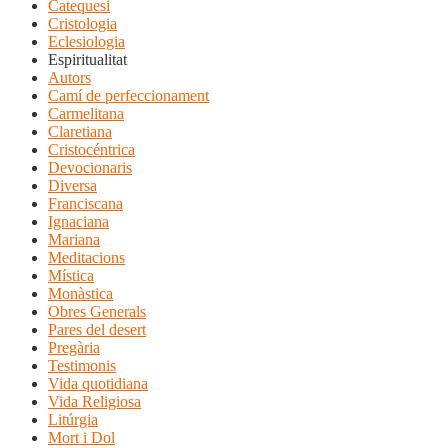
Catequesi
Cristologia
Eclesiologia
Espiritualitat
Autors
Camí de perfeccionament
Carmelitana
Claretiana
Cristocéntrica
Devocionaris
Diversa
Franciscana
Ignaciana
Mariana
Meditacions
Mística
Monàstica
Obres Generals
Pares del desert
Pregària
Testimonis
Vida quotidiana
Vida Religiosa
Litúrgia
Mort i Dol