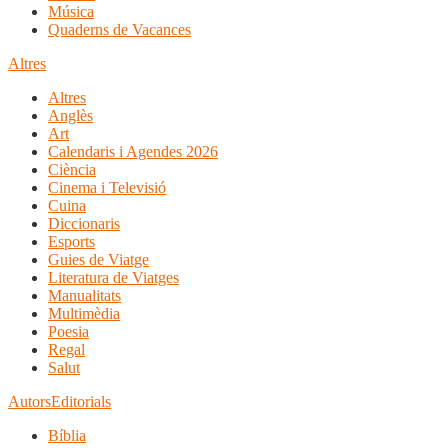
Música
Quaderns de Vacances
Altres
Altres
Anglès
Art
Calendaris i Agendes 2026
Ciència
Cinema i Televisió
Cuina
Diccionaris
Esports
Guies de Viatge
Literatura de Viatges
Manualitats
Multimèdia
Poesia
Regal
Salut
Autors
Editorials
Bíblia