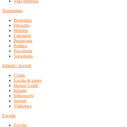
Vida religiosa
Humanitats
Biografies
Filosofia
Història
Literatura
Pedagogia
Política
Psicologia
Sociologia
Infantil / Juvenil
Còmic
Escola de pares
Humor Gràfic
Infantil
Influencers
Juvenil
Videojocs
Escolar
Escolar