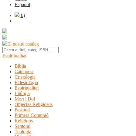
Español
(0)
El nostre catàleg
Espiritualitat
Bíblia
Catequesi
Cristologia
Eclesiologia
Espiritualitat
Litúrgia
Mort i Dol
Objectes Religiosos
Pastoral
Primera Comunió
Religions
Santoral
Teologia