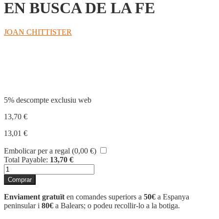
EN BUSCA DE LA FE
JOAN CHITTISTER
Compartir
5% descompte exclusiu web
13,70
€
13,01
€
Embolicar per a regal (
0,00
€
)
Total Payable:
13,70
€
quantitat
de
Comprar
EN
BUSCA
Enviament gratuït
en comandes superiors a
50€
a Espanya
DE
peninsular i
80€
a Balears; o podeu recollir-lo a la botiga.
LA