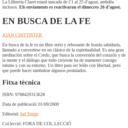
FE
La Llibreria Claret estarà tancada de l’1 al 25 d’agost, ambdòs
inclosos.
Els enviaments es reactivaran el dimecres 26 d’agost.
EN BUSCA DE LA FE
JOAN CHITTISTER
En busca de la fe es un libro serio y rebosante de honda sabiduría,
llamado a convertirse en un clásico de la espiritualidad. Es una gran
meditación sobre el Credo, que busca la conversión del corazón y de
la mente y el diálogo que todo creyente ha de mantener consigo
mismo y con su entorno. Un libro para ser leído con libertad, pero
que puede hacer tambalear algunos postulados.
Fitxa tècnica
ISBN:
9788429313628
Data de publicació:
01/09/2000
Editorial:
Sal Terrae
Col.lecció:
FORA DE COL.LECCIÓ