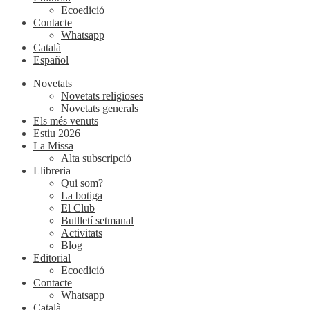
Ecoedició
Contacte
Whatsapp
Català
Español
Novetats
Novetats religioses
Novetats generals
Els més venuts
Estiu 2026
La Missa
Alta subscripció
Llibreria
Qui som?
La botiga
El Club
Butlletí setmanal
Activitats
Blog
Editorial
Ecoedició
Contacte
Whatsapp
Català