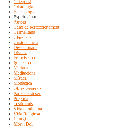
Catequesi
Cristologia
Eclesiologia
Espiritualitat
Autors
Camí de perfeccionament
Carmelitana
Claretiana
Cristocéntrica
Devocionaris
Diversa
Franciscana
Ignaciana
Mariana
Meditacions
Mística
Monàstica
Obres Generals
Pares del desert
Pregària
Testimonis
Vida quotidiana
Vida Religiosa
Litúrgia
Mort i Dol