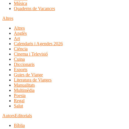
Música
Quaderns de Vacances
Altres
Altres
Anglès
Art
Calendaris i Agendes 2026
Ciència
Cinema i Televisió
Cuina
Diccionaris
Esports
Guies de Viatge
Literatura de Viatges
Manualitats
Multimèdia
Poesia
Regal
Salut
Autors
Editorials
Bíblia