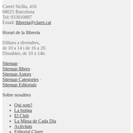
Carrer Sicília, 410
08025 Barcelona
Tel: 933010887
Email:
llibreria@claret.cat
Horari de la llibreria
Dilluns a divendres,
de 10 a 14 i de 16 a 20.
Dissabtes, de 10 a 14h.
Sitemap
·
Sitemap llibres
·
Sitemap Autors
·
Sitemap Categories
·
Sitemap Editorials
Sobre nosaltres
Qui som?
La botiga
El Club
La Missa de Cada Dia
Activitats
Editorial Claret