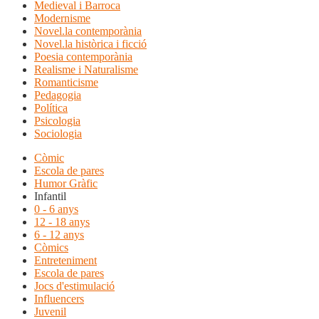
Medieval i Barroca
Modernisme
Novel.la contemporània
Novel.la històrica i ficció
Poesia contemporània
Realisme i Naturalisme
Romanticisme
Pedagogia
Política
Psicologia
Sociologia
Còmic
Escola de pares
Humor Gràfic
Infantil
0 - 6 anys
12 - 18 anys
6 - 12 anys
Còmics
Entreteniment
Escola de pares
Jocs d'estimulació
Influencers
Juvenil