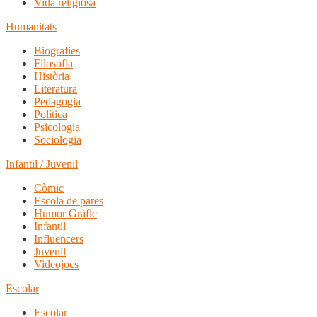
Vida religiosa
Humanitats
Biografies
Filosofia
Història
Literatura
Pedagogia
Política
Psicologia
Sociologia
Infantil / Juvenil
Còmic
Escola de pares
Humor Gràfic
Infantil
Influencers
Juvenil
Videojocs
Escolar
Escolar