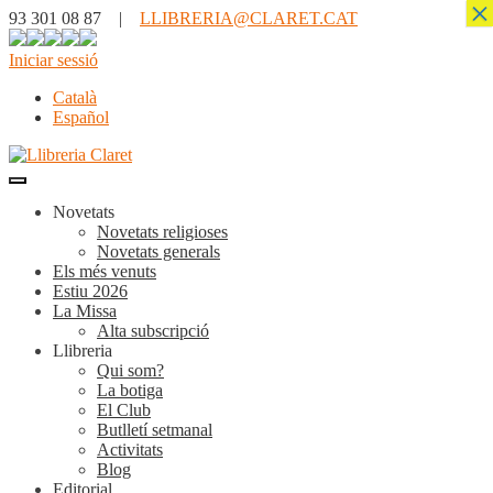
×
93 301 08 87 |
LLIBRERIA@CLARET.CAT
Iniciar sessió
Català
Español
Novetats
Novetats religioses
Novetats generals
Els més venuts
Estiu 2026
La Missa
Alta subscripció
Llibreria
Qui som?
La botiga
El Club
Butlletí setmanal
Activitats
Blog
Editorial