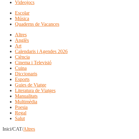
Videojocs
Escolar
Música
Quaderns de Vacances
Altres
Anglès
Art
Calendaris i Agendes 2026
Ciència
Cinema i Televisió
Cuina
Diccionaris
Esports
Guies de Viatge
Literatura de Viatges
Manualitats
Multimèdia
Poesia
Regal
Salut
Inici/CAT/
Altres