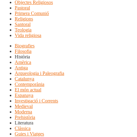
Objectes Religiosos
Pastoral
Primera Comunió
Religions
Santoral
Teologia
Vida religiosa
Biografies
Filosofia
Història
Amèrica
Antiga
Arqueologia i Paleografia
Catalunya
Contemporània
El món actual
Espanaya
Investigació i Corrents
Medieval
Moderna
Prehistòria
Literatura
Clàssica
Guies i Viatges