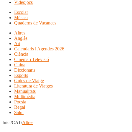
Videojocs
Escolar
Música
Quaderns de Vacances
Altres
Anglès
Art
Calendaris i Agendes 2026
Ciència
Cinema i Televisió
Cuina
Diccionaris
Esports
Guies de Viatge
Literatura de Viatges
Manualitats
Multimèdia
Poesia
Regal
Salut
Inici/CAT/
Altres