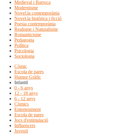
Medieval i Barroca
Modernisme
Novel.la contemporània
Novel.la històrica i ficció
Poesia contemporània
Realisme i Naturalisme
Romanticisme
Pedagogia
Política
Psicologia
Sociologia
Còmic
Escola de pares
Humor Gràfic
Infantil
0 - 6 anys
12 - 18 anys
6 - 12 anys
Còmics
Entreteniment
Escola de pares
Jocs d'estimulació
Influencers
Juvenil