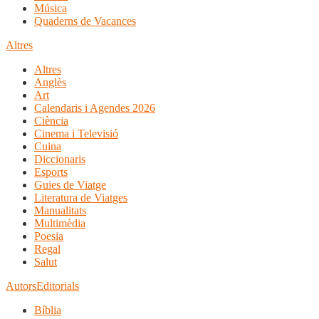
Música
Quaderns de Vacances
Altres
Altres
Anglès
Art
Calendaris i Agendes 2026
Ciència
Cinema i Televisió
Cuina
Diccionaris
Esports
Guies de Viatge
Literatura de Viatges
Manualitats
Multimèdia
Poesia
Regal
Salut
Autors
Editorials
Bíblia