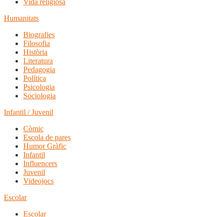
Vida religiosa
Humanitats
Biografies
Filosofia
Història
Literatura
Pedagogia
Política
Psicologia
Sociologia
Infantil / Juvenil
Còmic
Escola de pares
Humor Gràfic
Infantil
Influencers
Juvenil
Videojocs
Escolar
Escolar