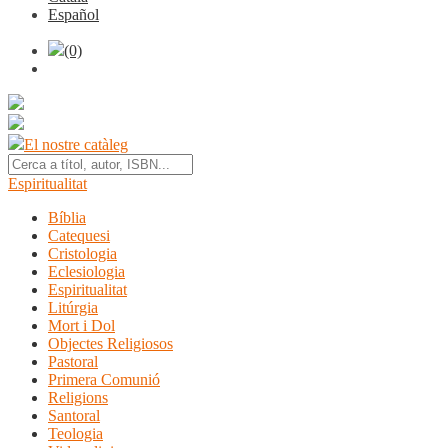
Español
(0)
El nostre catàleg
Espiritualitat
Bíblia
Catequesi
Cristologia
Eclesiologia
Espiritualitat
Litúrgia
Mort i Dol
Objectes Religiosos
Pastoral
Primera Comunió
Religions
Santoral
Teologia