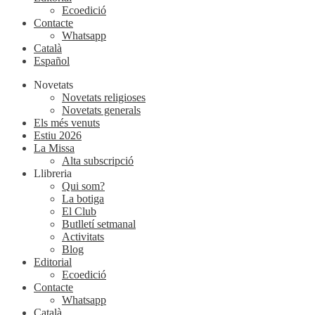
Ecoedició
Contacte
Whatsapp
Català
Español
Novetats
Novetats religioses
Novetats generals
Els més venuts
Estiu 2026
La Missa
Alta subscripció
Llibreria
Qui som?
La botiga
El Club
Butlletí setmanal
Activitats
Blog
Editorial
Ecoedició
Contacte
Whatsapp
Català