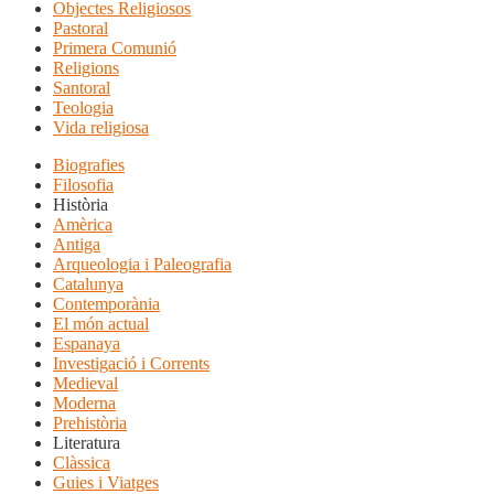
Objectes Religiosos
Pastoral
Primera Comunió
Religions
Santoral
Teologia
Vida religiosa
Biografies
Filosofia
Història
Amèrica
Antiga
Arqueologia i Paleografia
Catalunya
Contemporània
El món actual
Espanaya
Investigació i Corrents
Medieval
Moderna
Prehistòria
Literatura
Clàssica
Guies i Viatges