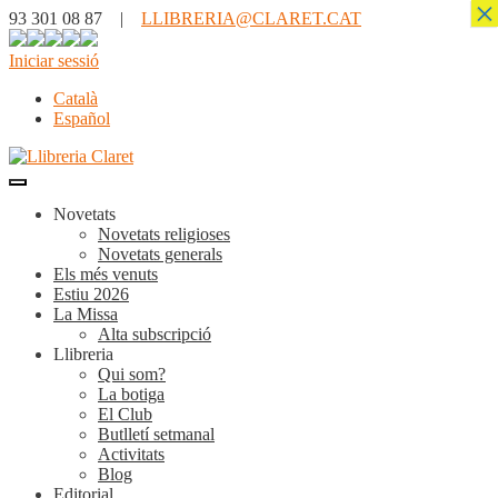
×
93 301 08 87 |
LLIBRERIA@CLARET.CAT
Iniciar sessió
Català
Español
Novetats
Novetats religioses
Novetats generals
Els més venuts
Estiu 2026
La Missa
Alta subscripció
Llibreria
Qui som?
La botiga
El Club
Butlletí setmanal
Activitats
Blog
Editorial