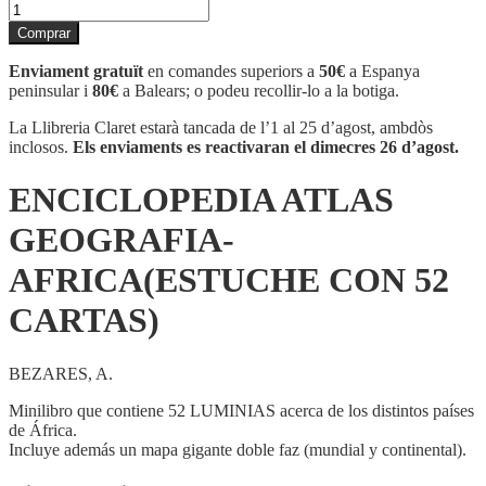
quantitat
de
Comprar
ENCICLOPEDIA
ATLAS
Enviament gratuït
en comandes superiors a
50€
a Espanya
GEOGRAFIA-
peninsular i
80€
a Balears; o podeu recollir-lo a la botiga.
AFRICA(ESTUCHE
CON
La Llibreria Claret estarà tancada de l’1 al 25 d’agost, ambdòs
52
inclosos.
Els enviaments es reactivaran el dimecres 26 d’agost.
CARTAS)
ENCICLOPEDIA ATLAS
GEOGRAFIA-
AFRICA(ESTUCHE CON 52
CARTAS)
BEZARES, A.
Minilibro que contiene 52 LUMINIAS acerca de los distintos países
de África.
Incluye además un mapa gigante doble faz (mundial y continental).