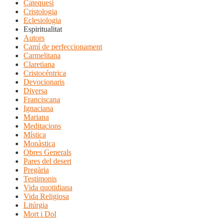
Catequesi
Cristologia
Eclesiologia
Espiritualitat
Autors
Camí de perfeccionament
Carmelitana
Claretiana
Cristocéntrica
Devocionaris
Diversa
Franciscana
Ignaciana
Mariana
Meditacions
Mística
Monàstica
Obres Generals
Pares del desert
Pregària
Testimonis
Vida quotidiana
Vida Religiosa
Litúrgia
Mort i Dol