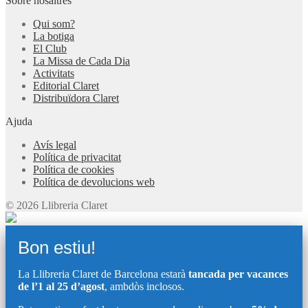
Sobre nosaltres
Qui som?
La botiga
El Club
La Missa de Cada Dia
Activitats
Editorial Claret
Distribuïdora Claret
Ajuda
Avís legal
Política de privacitat
Política de cookies
Política de devolucions web
© 2026 Llibreria Claret
Bon estiu!
La Llibreria Claret de Barcelona estarà
tancada per vacances
de l’1 al 25 d’agost
, ambdòs inclosos.