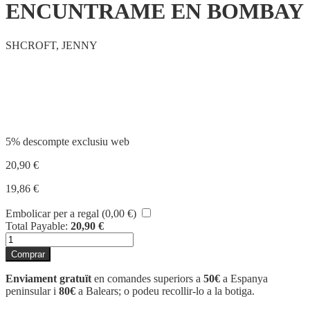
ENCUNTRAME EN BOMBAY
SHCROFT, JENNY
Compartir
5% descompte exclusiu web
20,90
€
19,86
€
Embolicar per a regal (
0,00
€
)
Total Payable:
20,90
€
quantitat
de
Comprar
ENCUNTRAME
EN
Enviament gratuït
en comandes superiors a
50€
a Espanya
BOMBAY
peninsular i
80€
a Balears; o podeu recollir-lo a la botiga.