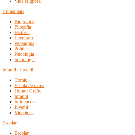
Vida religiosa
Humanitats
Biografies
Filosofia
Història
Literatura
Pedagogia
Política
Psicologia
Sociologia
Infantil / Juvenil
Còmic
Escola de pares
Humor Gràfic
Infantil
Influencers
Juvenil
Videojocs
Escolar
Escolar