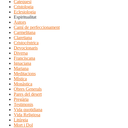
Catequesi
Cristologia
Eclesiologia
Espiritualitat
Autors
Camí de perfeccionament
Carmelitana
Claretiana
Cristocéntrica
Devocionaris
Diversa
Franciscana
Ignaciana
Mariana
Meditacions
Mística
Monàstica
Obres Generals
Pares del desert
Pregària
Testimonis
Vida quotidiana
Vida Religiosa
Litúrgia
Mort i Dol