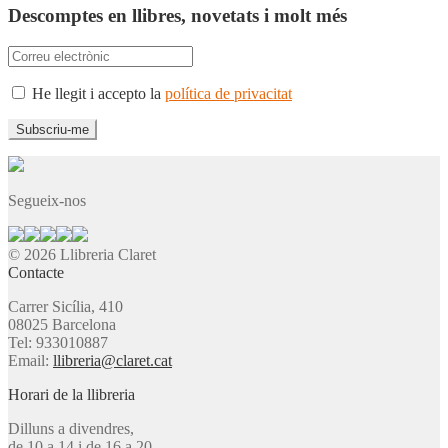
Descomptes en llibres, novetats i molt més
He llegit i accepto la
política de privacitat
Segueix-nos
© 2026 Llibreria Claret
Contacte
Carrer Sicília, 410
08025 Barcelona
Tel: 933010887
Email:
llibreria@claret.cat
Horari de la llibreria
Dilluns a divendres,
de 10 a 14 i de 16 a 20.