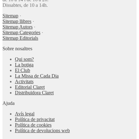
Dissabtes, de 10 a 14h.
Sitemap
·
Sitemap llibres
·
Sitemap Autors
·
Sitemap Categories
·
Sitemap Editorials
Sobre nosaltres
Qui som?
La botiga
El Club
La Missa de Cada Dia
Activitats
Editorial Claret
Distribuïdora Claret
Ajuda
Avís legal
Política de privacitat
Política de cookies
Política de devolucions web