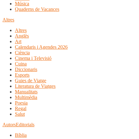
Música
Quaderns de Vacances
Altres
Altres
Anglès
Art
Calendaris i Agendes 2026
Ciència
Cinema i Televisió
Cuina
Diccionaris
Esports
Guies de Viatge
Literatura de Viatges
Manualitats
Multimèdia
Poesia
Regal
Salut
Autors
Editorials
Bíblia