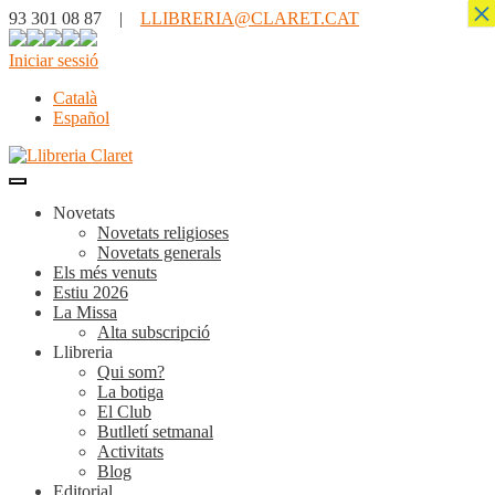
×
93 301 08 87 |
LLIBRERIA@CLARET.CAT
Iniciar sessió
Català
Español
Novetats
Novetats religioses
Novetats generals
Els més venuts
Estiu 2026
La Missa
Alta subscripció
Llibreria
Qui som?
La botiga
El Club
Butlletí setmanal
Activitats
Blog
Editorial