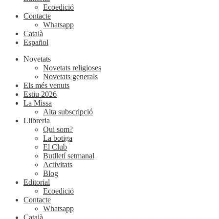
Ecoedició
Contacte
Whatsapp
Català
Español
Novetats
Novetats religioses
Novetats generals
Els més venuts
Estiu 2026
La Missa
Alta subscripció
Llibreria
Qui som?
La botiga
El Club
Butlletí setmanal
Activitats
Blog
Editorial
Ecoedició
Contacte
Whatsapp
Català