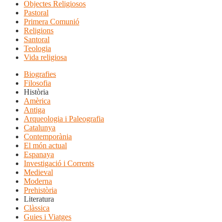
Objectes Religiosos
Pastoral
Primera Comunió
Religions
Santoral
Teologia
Vida religiosa
Biografies
Filosofia
Història
Amèrica
Antiga
Arqueologia i Paleografia
Catalunya
Contemporània
El món actual
Espanaya
Investigació i Corrents
Medieval
Moderna
Prehistòria
Literatura
Clàssica
Guies i Viatges