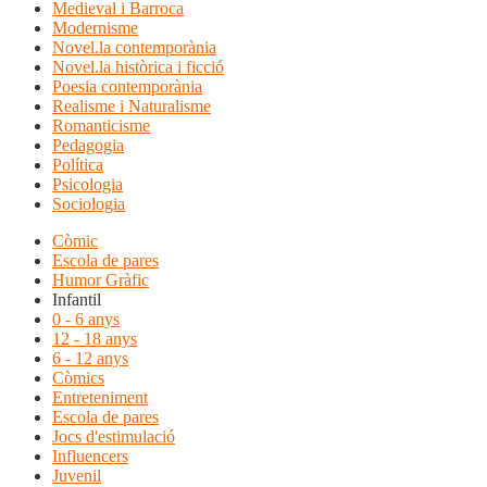
Medieval i Barroca
Modernisme
Novel.la contemporània
Novel.la històrica i ficció
Poesia contemporània
Realisme i Naturalisme
Romanticisme
Pedagogia
Política
Psicologia
Sociologia
Còmic
Escola de pares
Humor Gràfic
Infantil
0 - 6 anys
12 - 18 anys
6 - 12 anys
Còmics
Entreteniment
Escola de pares
Jocs d'estimulació
Influencers
Juvenil