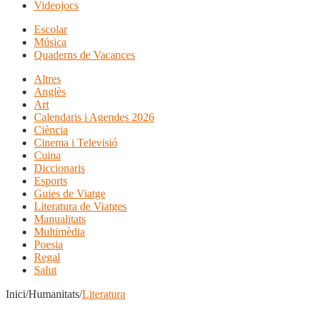
Videojocs
Escolar
Música
Quaderns de Vacances
Altres
Anglès
Art
Calendaris i Agendes 2026
Ciència
Cinema i Televisió
Cuina
Diccionaris
Esports
Guies de Viatge
Literatura de Viatges
Manualitats
Multimèdia
Poesia
Regal
Salut
Inici/Humanitats/
Literatura