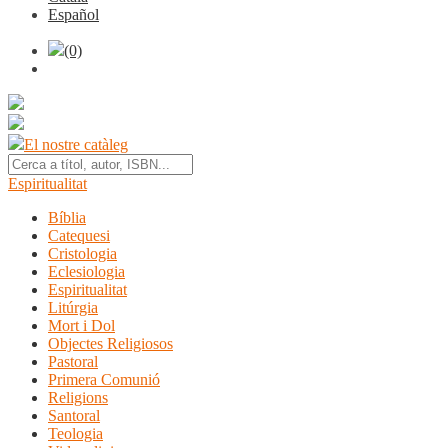
Español
(0)
El nostre catàleg
Espiritualitat
Bíblia
Catequesi
Cristologia
Eclesiologia
Espiritualitat
Litúrgia
Mort i Dol
Objectes Religiosos
Pastoral
Primera Comunió
Religions
Santoral
Teologia