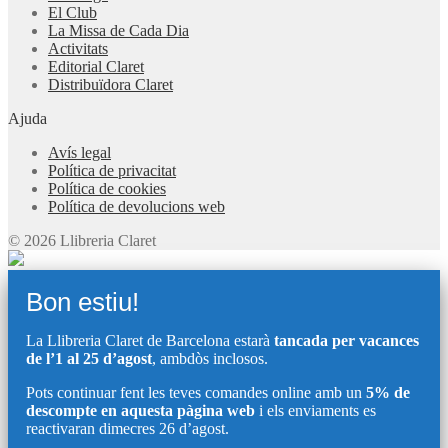
El Club
La Missa de Cada Dia
Activitats
Editorial Claret
Distribuïdora Claret
Ajuda
Avís legal
Política de privacitat
Política de cookies
Política de devolucions web
© 2026 Llibreria Claret
Bon estiu!
La Llibreria Claret de Barcelona estarà
tancada per vacances
de l’1 al 25 d’agost
, ambdòs inclosos.
Pots continuar fent les teves comandes online amb un
5% de
descompte en aquesta pàgina web
i els enviaments es
reactivaran dimecres 26 d’agost.