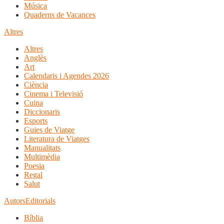
Música
Quaderns de Vacances
Altres
Altres
Anglès
Art
Calendaris i Agendes 2026
Ciència
Cinema i Televisió
Cuina
Diccionaris
Esports
Guies de Viatge
Literatura de Viatges
Manualitats
Multimèdia
Poesia
Regal
Salut
Autors
Editorials
Bíblia