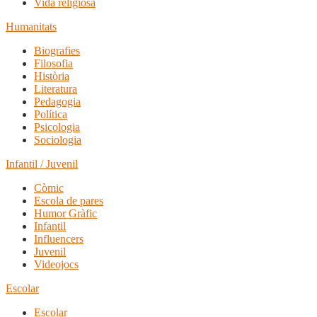
Vida religiosa
Humanitats
Biografies
Filosofia
Història
Literatura
Pedagogia
Política
Psicologia
Sociologia
Infantil / Juvenil
Còmic
Escola de pares
Humor Gràfic
Infantil
Influencers
Juvenil
Videojocs
Escolar
Escolar