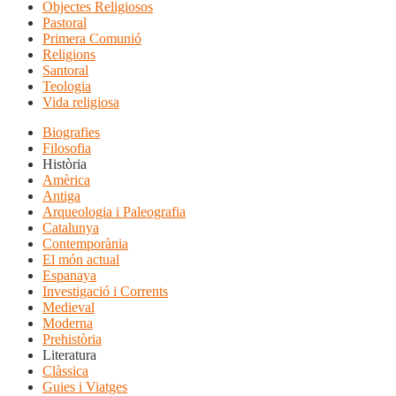
Objectes Religiosos
Pastoral
Primera Comunió
Religions
Santoral
Teologia
Vida religiosa
Biografies
Filosofia
Història
Amèrica
Antiga
Arqueologia i Paleografia
Catalunya
Contemporània
El món actual
Espanaya
Investigació i Corrents
Medieval
Moderna
Prehistòria
Literatura
Clàssica
Guies i Viatges