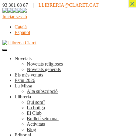
×
93 301 08 87 |
LLIBRERIA@CLARET.CAT
Iniciar sessió
Català
Español
Novetats
Novetats religioses
Novetats generals
Els més venuts
Estiu 2026
La Missa
Alta subscripció
Llibreria
Qui som?
La botiga
El Club
Butlletí setmanal
Activitats
Blog
Editorial