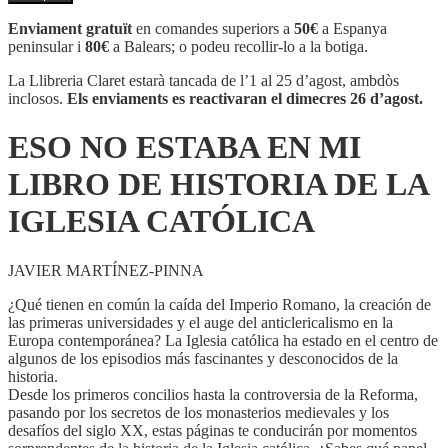
ESO
NO
Enviament gratuït
en comandes superiors a
50€
a Espanya
ESTABA
peninsular i
80€
a Balears; o podeu recollir-lo a la botiga.
EN
MI
La Llibreria Claret estarà tancada de l’1 al 25 d’agost, ambdòs
LIBRO
inclosos.
Els enviaments es reactivaran el dimecres 26 d’agost.
DE
HISTORIA
ESO NO ESTABA EN MI
DE
LA
LIBRO DE HISTORIA DE LA
IGLESIA
CATÓLICA
IGLESIA CATÓLICA
JAVIER MARTÍNEZ-PINNA
¿Qué tienen en común la caída del Imperio Romano, la creación de
las primeras universidades y el auge del anticlericalismo en la
Europa contemporánea? La Iglesia católica ha estado en el centro de
algunos de los episodios más fascinantes y desconocidos de la
historia.
Desde los primeros concilios hasta la controversia de la Reforma,
pasando por los secretos de los monasterios medievales y los
desafíos del siglo XX, estas páginas te conducirán por momentos