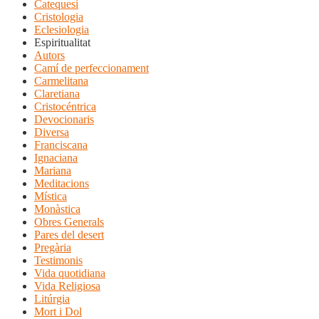
Catequesi
Cristologia
Eclesiologia
Espiritualitat
Autors
Camí de perfeccionament
Carmelitana
Claretiana
Cristocéntrica
Devocionaris
Diversa
Franciscana
Ignaciana
Mariana
Meditacions
Mística
Monàstica
Obres Generals
Pares del desert
Pregària
Testimonis
Vida quotidiana
Vida Religiosa
Litúrgia
Mort i Dol