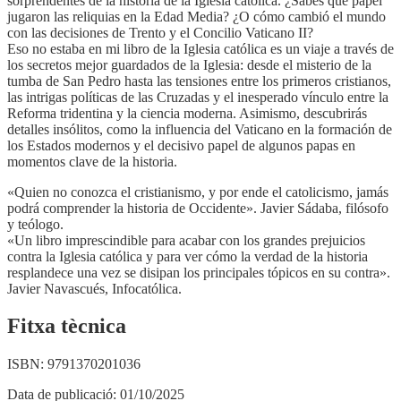
sorprendentes de la historia de la Iglesia católica. ¿Sabes qué papel
jugaron las reliquias en la Edad Media? ¿O cómo cambió el mundo
con las decisiones de Trento y el Concilio Vaticano II?
Eso no estaba en mi libro de la Iglesia católica es un viaje a través de
los secretos mejor guardados de la Iglesia: desde el misterio de la
tumba de San Pedro hasta las tensiones entre los primeros cristianos,
las intrigas políticas de las Cruzadas y el inesperado vínculo entre la
Reforma tridentina y la ciencia moderna. Asimismo, descubrirás
detalles insólitos, como la influencia del Vaticano en la formación de
los Estados modernos y el decisivo papel de algunos papas en
momentos clave de la historia.
«Quien no conozca el cristianismo, y por ende el catolicismo, jamás
podrá comprender la historia de Occidente». Javier Sádaba, filósofo
y teólogo.
«Un libro imprescindible para acabar con los grandes prejuicios
contra la Iglesia católica y para ver cómo la verdad de la historia
resplandece una vez se disipan los principales tópicos en su contra».
Javier Navascués, Infocatólica.
Fitxa tècnica
ISBN:
9791370201036
Data de publicació:
01/10/2025