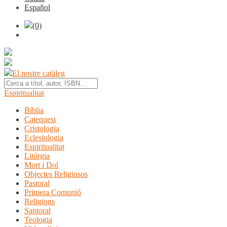
Español
(0)
El nostre catàleg
Espiritualitat
Bíblia
Catequesi
Cristologia
Eclesiologia
Espiritualitat
Litúrgia
Mort i Dol
Objectes Religiosos
Pastoral
Primera Comunió
Religions
Santoral
Teologia