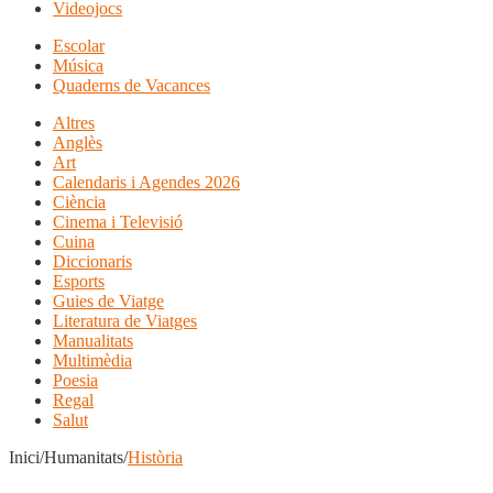
Videojocs
Escolar
Música
Quaderns de Vacances
Altres
Anglès
Art
Calendaris i Agendes 2026
Ciència
Cinema i Televisió
Cuina
Diccionaris
Esports
Guies de Viatge
Literatura de Viatges
Manualitats
Multimèdia
Poesia
Regal
Salut
Inici/Humanitats/
Història