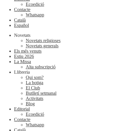
Ecoedició
Contacte
Whatsapp
Català
Español
Novetats
Novetats religioses
Novetats generals
Els més venuts
Estiu 2026
La Missa
Alta subscripció
Llibreria
Qui som?
La botiga
El Club
Butlletí setmanal
Activitats
Blog
Editorial
Ecoedició
Contacte
Whatsapp
Català