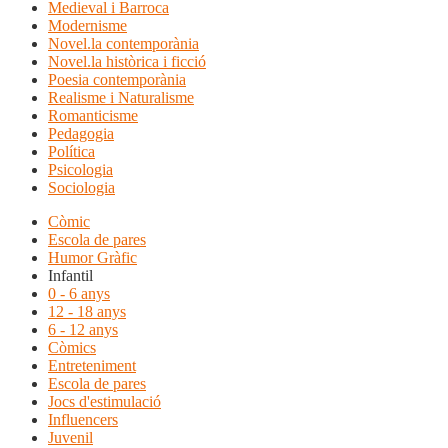
Medieval i Barroca
Modernisme
Novel.la contemporània
Novel.la històrica i ficció
Poesia contemporània
Realisme i Naturalisme
Romanticisme
Pedagogia
Política
Psicologia
Sociologia
Còmic
Escola de pares
Humor Gràfic
Infantil
0 - 6 anys
12 - 18 anys
6 - 12 anys
Còmics
Entreteniment
Escola de pares
Jocs d'estimulació
Influencers
Juvenil