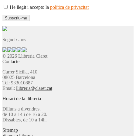
He llegit i accepto la
política de privacitat
Segueix-nos
© 2026 Llibreria Claret
Contacte
Carrer Sicília, 410
08025 Barcelona
Tel: 933010887
Email:
llibreria@claret.cat
Horari de la llibreria
Dilluns a divendres,
de 10 a 14 i de 16 a 20.
Dissabtes, de 10 a 14h.
Sitemap
·
Sitemap llibres
·