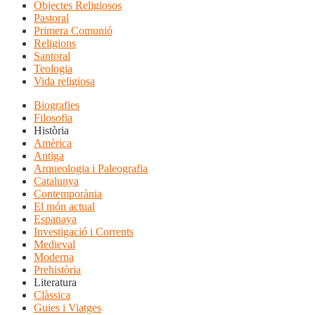
Objectes Religiosos
Pastoral
Primera Comunió
Religions
Santoral
Teologia
Vida religiosa
Biografies
Filosofia
Història
Amèrica
Antiga
Arqueologia i Paleografia
Catalunya
Contemporània
El món actual
Espanaya
Investigació i Corrents
Medieval
Moderna
Prehistòria
Literatura
Clàssica
Guies i Viatges