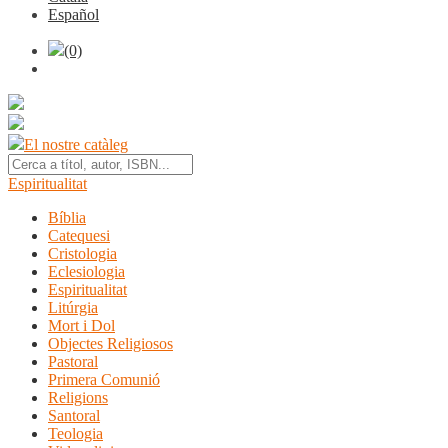
Español
(0)
El nostre catàleg
Espiritualitat
Bíblia
Catequesi
Cristologia
Eclesiologia
Espiritualitat
Litúrgia
Mort i Dol
Objectes Religiosos
Pastoral
Primera Comunió
Religions
Santoral
Teologia