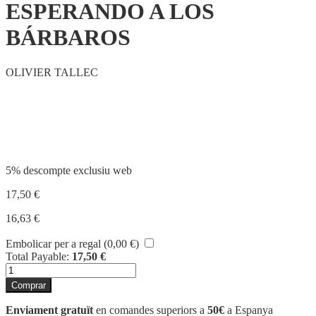
ESPERANDO A LOS
BÁRBAROS
OLIVIER TALLEC
Compartir
5% descompte exclusiu web
17,50
€
16,63
€
Embolicar per a regal (
0,00
€
)
Total Payable:
17,50
€
quantitat
de
Comprar
ESPERANDO
A
Enviament gratuït
en comandes superiors a
50€
a Espanya