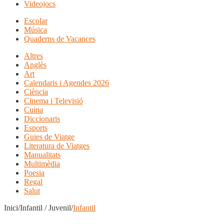
Videojocs
Escolar
Música
Quaderns de Vacances
Altres
Anglès
Art
Calendaris i Agendes 2026
Ciència
Cinema i Televisió
Cuina
Diccionaris
Esports
Guies de Viatge
Literatura de Viatges
Manualitats
Multimèdia
Poesia
Regal
Salut
Inici/Infantil / Juvenil/
Infantil