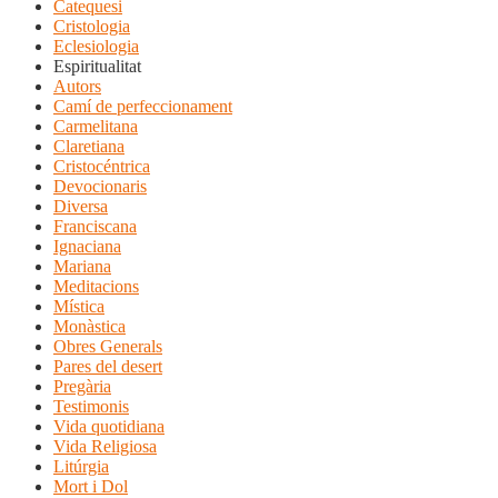
Catequesi
Cristologia
Eclesiologia
Espiritualitat
Autors
Camí de perfeccionament
Carmelitana
Claretiana
Cristocéntrica
Devocionaris
Diversa
Franciscana
Ignaciana
Mariana
Meditacions
Mística
Monàstica
Obres Generals
Pares del desert
Pregària
Testimonis
Vida quotidiana
Vida Religiosa
Litúrgia
Mort i Dol