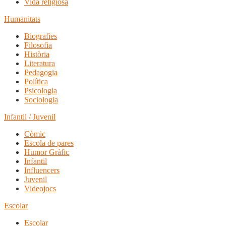
Vida religiosa
Humanitats
Biografies
Filosofia
Història
Literatura
Pedagogia
Política
Psicologia
Sociologia
Infantil / Juvenil
Còmic
Escola de pares
Humor Gràfic
Infantil
Influencers
Juvenil
Videojocs
Escolar
Escolar