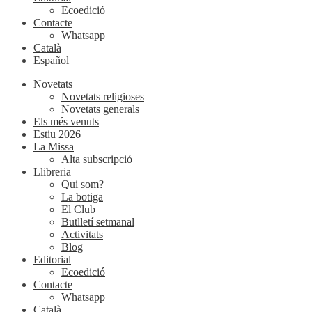
Ecoedició
Contacte
Whatsapp
Català
Español
Novetats
Novetats religioses
Novetats generals
Els més venuts
Estiu 2026
La Missa
Alta subscripció
Llibreria
Qui som?
La botiga
El Club
Butlletí setmanal
Activitats
Blog
Editorial
Ecoedició
Contacte
Whatsapp
Català