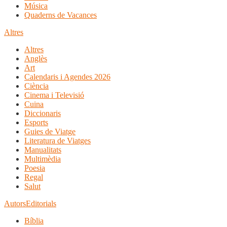
Música
Quaderns de Vacances
Altres
Altres
Anglès
Art
Calendaris i Agendes 2026
Ciència
Cinema i Televisió
Cuina
Diccionaris
Esports
Guies de Viatge
Literatura de Viatges
Manualitats
Multimèdia
Poesia
Regal
Salut
Autors
Editorials
Bíblia