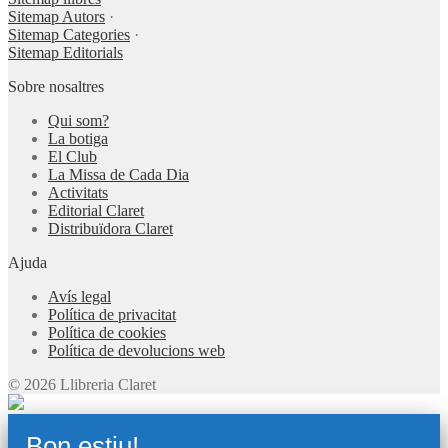
Sitemap Autors
·
Sitemap Categories
·
Sitemap Editorials
Sobre nosaltres
Qui som?
La botiga
El Club
La Missa de Cada Dia
Activitats
Editorial Claret
Distribuïdora Claret
Ajuda
Avís legal
Política de privacitat
Política de cookies
Política de devolucions web
© 2026 Llibreria Claret
Bon estiu!