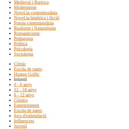
Medieval i Barroca
Modernisme
Novel.la contemporània
Novel.la històrica i ficció
Poesia contemporània
Realisme i Naturalisme
Romanticisme
Pedagogia
Política
Psicologia
Sociologia
Còmic
Escola de pares
Humor Gràfic
Infantil
0 - 6 anys
12 - 18 anys
6 - 12 anys
Còmics
Entreteniment
Escola de pares
Jocs d'estimulació
Influencers
Juvenil