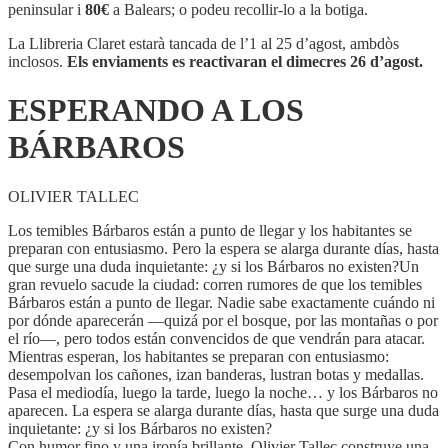
LOS
peninsular i
80€
a Balears; o podeu recollir-lo a la botiga.
BÁRBAROS
La Llibreria Claret estarà tancada de l’1 al 25 d’agost, ambdòs
inclosos.
Els enviaments es reactivaran el dimecres 26 d’agost.
ESPERANDO A LOS
BÁRBAROS
OLIVIER TALLEC
Los temibles Bárbaros están a punto de llegar y los habitantes se
preparan con entusiasmo. Pero la espera se alarga durante días, hasta
que surge una duda inquietante: ¿y si los Bárbaros no existen?Un
gran revuelo sacude la ciudad: corren rumores de que los temibles
Bárbaros están a punto de llegar. Nadie sabe exactamente cuándo ni
por dónde aparecerán —quizá por el bosque, por las montañas o por
el río—, pero todos están convencidos de que vendrán para atacar.
Mientras esperan, los habitantes se preparan con entusiasmo:
desempolvan los cañones, izan banderas, lustran botas y medallas.
Pasa el mediodía, luego la tarde, luego la noche… y los Bárbaros no
aparecen. La espera se alarga durante días, hasta que surge una duda
inquietante: ¿y si los Bárbaros no existen?
Con humor fino y una ironía brillante, Olivier Tallec construye una