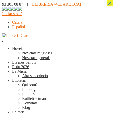
×
93 301 08 87 |
LLIBRERIA@CLARET.CAT
Iniciar sessió
Català
Español
Novetats
Novetats religioses
Novetats generals
Els més venuts
Estiu 2026
La Missa
Alta subscripció
Llibreria
Qui som?
La botiga
El Club
Butlletí setmanal
Activitats
Blog
Editorial