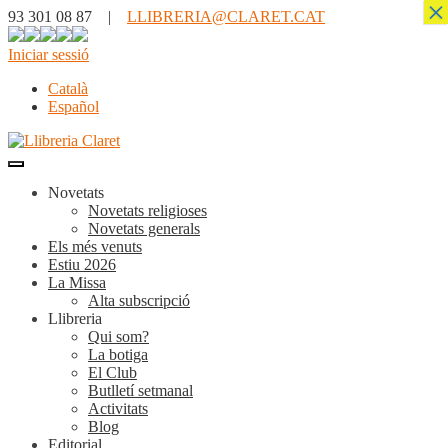
×
93 301 08 87 |
LLIBRERIA@CLARET.CAT
Iniciar sessió
Català
Español
Novetats
Novetats religioses
Novetats generals
Els més venuts
Estiu 2026
La Missa
Alta subscripció
Llibreria
Qui som?
La botiga
El Club
Butlletí setmanal
Activitats
Blog
Editorial