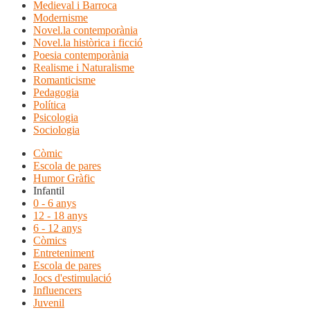
Medieval i Barroca
Modernisme
Novel.la contemporània
Novel.la històrica i ficció
Poesia contemporània
Realisme i Naturalisme
Romanticisme
Pedagogia
Política
Psicologia
Sociologia
Còmic
Escola de pares
Humor Gràfic
Infantil
0 - 6 anys
12 - 18 anys
6 - 12 anys
Còmics
Entreteniment
Escola de pares
Jocs d'estimulació
Influencers
Juvenil