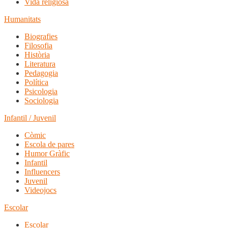
Vida religiosa
Humanitats
Biografies
Filosofia
Història
Literatura
Pedagogia
Política
Psicologia
Sociologia
Infantil / Juvenil
Còmic
Escola de pares
Humor Gràfic
Infantil
Influencers
Juvenil
Videojocs
Escolar
Escolar