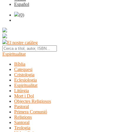
Español
(0)
El nostre catàleg
Espiritualitat
Bíblia
Catequesi
Cristologia
Eclesiologia
Espiritualitat
Litúrgia
Mort i Dol
Objectes Religiosos
Pastoral
Primera Comunió
Religions
Santoral
Teologia