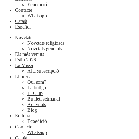
Ecoedició
Contacte
Whatsapp
Català
Español
Novetats
Novetats religioses
Novetats generals
Els més venuts
Estiu 2026
La Missa
Alta subscripció
Llibreria
Qui som?
La botiga
El Club
Butlletí setmanal
Activitats
Blog
Editorial
Ecoedició
Contacte
Whatsapp
Català