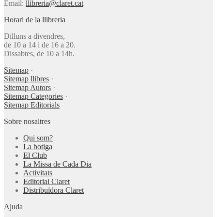
Email:
llibreria@claret.cat
Horari de la llibreria
Dilluns a divendres,
de 10 a 14 i de 16 a 20.
Dissabtes, de 10 a 14h.
Sitemap
·
Sitemap llibres
·
Sitemap Autors
·
Sitemap Categories
·
Sitemap Editorials
Sobre nosaltres
Qui som?
La botiga
El Club
La Missa de Cada Dia
Activitats
Editorial Claret
Distribuïdora Claret
Ajuda