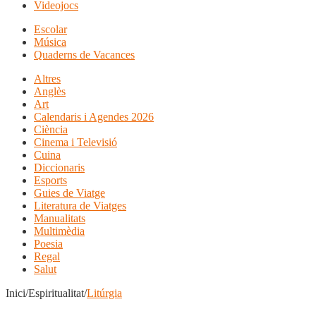
Videojocs
Escolar
Música
Quaderns de Vacances
Altres
Anglès
Art
Calendaris i Agendes 2026
Ciència
Cinema i Televisió
Cuina
Diccionaris
Esports
Guies de Viatge
Literatura de Viatges
Manualitats
Multimèdia
Poesia
Regal
Salut
Inici/Espiritualitat/
Litúrgia