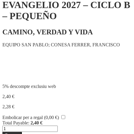
EVANGELIO 2027 – CICLO B
– PEQUEÑO
CAMINO, VERDAD Y VIDA
EQUIPO SAN PABLO; CONESA FERRER, FRANCISCO
Compartir
5% descompte exclusiu web
2,40
€
2,28
€
Embolicar per a regal (
0,00
€
)
Total Payable:
2,40
€
quantitat
de