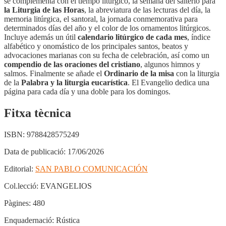
se complementa con el tiempo litúrgico, la semana del salterio para
la Liturgia de las Horas
, la abreviatura de las lecturas del día, la
memoria litúrgica, el santoral, la jornada conmemorativa para
determinados días del año y el color de los ornamentos litúrgicos.
Incluye además un útil
calendario litúrgico de cada mes
, índice
alfabético y onomástico de los principales santos, beatos y
advocaciones marianas con su fecha de celebración, así como un
compendio de las oraciones del cristiano
, algunos himnos y
salmos. Finalmente se añade el
Ordinario de la misa
con la liturgia
de la
Palabra y la liturgia eucarística
. El Evangelio dedica una
página para cada día y una doble para los domingos.
Fitxa tècnica
ISBN:
9788428575249
Data de publicació:
17/06/2026
Editorial:
SAN PABLO COMUNICACIÓN
Col.lecció:
EVANGELIOS
Pàgines:
480
Enquadernació:
Rústica