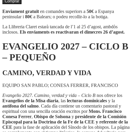
Comprar
EVANGELIO
2027
Enviament gratuït
en comandes superiors a
50€
a Espanya
-
peninsular i
80€
a Balears; o podeu recollir-lo a la botiga.
CICLO
B
La Llibreria Claret estarà tancada de l’1 al 25 d’agost, ambdòs
-
inclosos.
Els enviaments es reactivaran el dimecres 26 d’agost.
PEQUEÑO
EVANGELIO 2027 – CICLO B
– PEQUEÑO
CAMINO, VERDAD Y VIDA
EQUIPO SAN PABLO; CONESA FERRER, FRANCISCO
Evangelio 2027. Camino, verdad y vida – Ciclo B
nos ofrece los
Evangelios de la Misa diaria
, las
lecturas dominicales
y la
antífona del salmo
. Cada día contiene un comentario pastoral y
espiritual con una sencilla oración escritos por
Mons. Francisco
Conesa Ferrer
,
Obispo de Solsona
y
presidente de la
Comisión
Episcopal para la Doctrina de la Fe de la CEE y referente de la
CEE
para la fase de aplicación del Sínodo de los obispos. La página