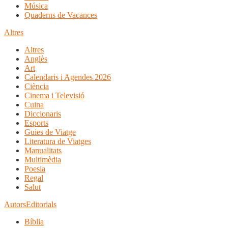
Música
Quaderns de Vacances
Altres
Altres
Anglès
Art
Calendaris i Agendes 2026
Ciència
Cinema i Televisió
Cuina
Diccionaris
Esports
Guies de Viatge
Literatura de Viatges
Manualitats
Multimèdia
Poesia
Regal
Salut
Autors
Editorials
Bíblia