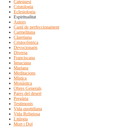
Catequesi
Cristologia
Eclesiologia
Espiritualitat
Autors
Camí de perfeccionament
Carmelitana
Claretiana
Cristocéntrica
Devocionaris
Diversa
Franciscana
Ignaciana
Mariana
Meditacions
Mística
Monàstica
Obres Generals
Pares del desert
Pregària
Testimonis
Vida quotidiana
Vida Religiosa
Litúrgia
Mort i Dol