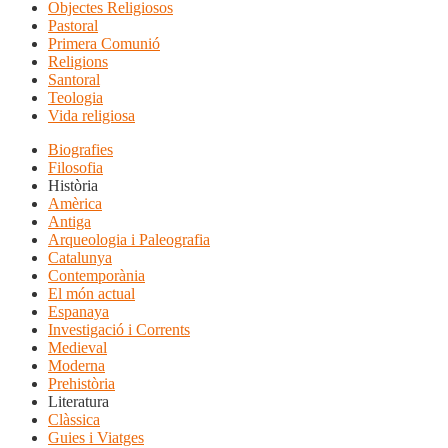
Objectes Religiosos
Pastoral
Primera Comunió
Religions
Santoral
Teologia
Vida religiosa
Biografies
Filosofia
Història
Amèrica
Antiga
Arqueologia i Paleografia
Catalunya
Contemporània
El món actual
Espanaya
Investigació i Corrents
Medieval
Moderna
Prehistòria
Literatura
Clàssica
Guies i Viatges