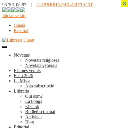
×
93 301 08 87 |
LLIBRERIA@CLARET.CAT
Iniciar sessió
Català
Español
Novetats
Novetats religioses
Novetats generals
Els més venuts
Estiu 2026
La Missa
Alta subscripció
Llibreria
Qui som?
La botiga
El Club
Butlletí setmanal
Activitats
Blog
Editorial