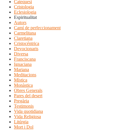
Catequesi
Cristologia
Eclesiologia
Espiritualitat
Autors
Camí de perfeccionament
Carmelitana
Claretiana
Cristocéntrica
Devocionaris
Diversa
Franciscana
Ignaciana
Mariana
Meditacions
Mística
Monàstica
Obres Generals
Pares del desert
Pregària
Testimonis
Vida quotidiana
Vida Religiosa
Litúrgia
Mort i Dol