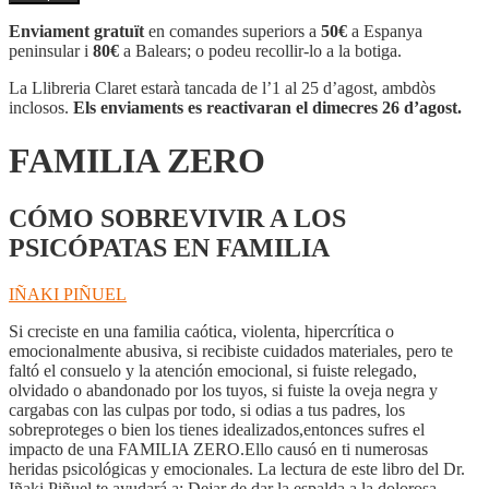
FAMILIA
ZERO
Enviament gratuït
en comandes superiors a
50€
a Espanya
peninsular i
80€
a Balears; o podeu recollir-lo a la botiga.
La Llibreria Claret estarà tancada de l’1 al 25 d’agost, ambdòs
inclosos.
Els enviaments es reactivaran el dimecres 26 d’agost.
FAMILIA ZERO
CÓMO SOBREVIVIR A LOS
PSICÓPATAS EN FAMILIA
IÑAKI PIÑUEL
Si creciste en una familia caótica, violenta, hipercrítica o
emocionalmente abusiva, si recibiste cuidados materiales, pero te
faltó el consuelo y la atención emocional, si fuiste relegado,
olvidado o abandonado por los tuyos, si fuiste la oveja negra y
cargabas con las culpas por todo, si odias a tus padres, los
sobreproteges o bien los tienes idealizados,entonces sufres el
impacto de una FAMILIA ZERO.Ello causó en ti numerosas
heridas psicológicas y emocionales. La lectura de este libro del Dr.
Iñaki Piñuel te ayudará a: Dejar de dar la espalda a la dolorosa