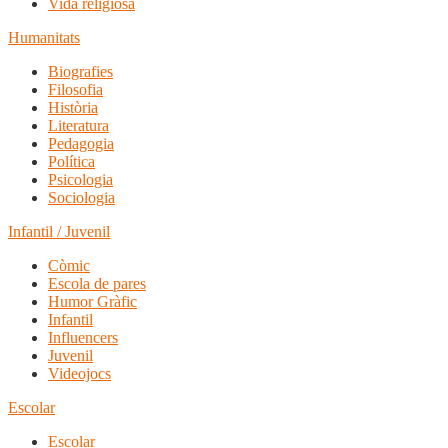
Vida religiosa
Humanitats
Biografies
Filosofia
Història
Literatura
Pedagogia
Política
Psicologia
Sociologia
Infantil / Juvenil
Còmic
Escola de pares
Humor Gràfic
Infantil
Influencers
Juvenil
Videojocs
Escolar
Escolar