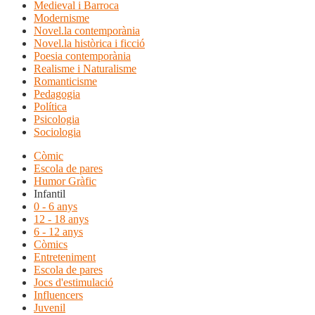
Medieval i Barroca
Modernisme
Novel.la contemporània
Novel.la històrica i ficció
Poesia contemporània
Realisme i Naturalisme
Romanticisme
Pedagogia
Política
Psicologia
Sociologia
Còmic
Escola de pares
Humor Gràfic
Infantil
0 - 6 anys
12 - 18 anys
6 - 12 anys
Còmics
Entreteniment
Escola de pares
Jocs d'estimulació
Influencers
Juvenil