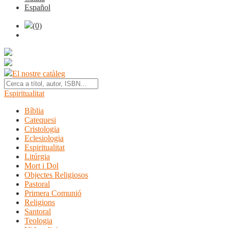
Español
(0)
El nostre catàleg
Espiritualitat
Bíblia
Catequesi
Cristologia
Eclesiologia
Espiritualitat
Litúrgia
Mort i Dol
Objectes Religiosos
Pastoral
Primera Comunió
Religions
Santoral
Teologia