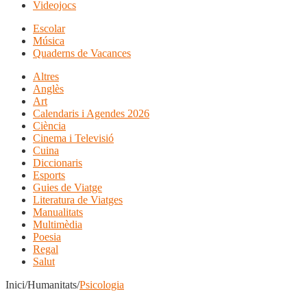
Videojocs
Escolar
Música
Quaderns de Vacances
Altres
Anglès
Art
Calendaris i Agendes 2026
Ciència
Cinema i Televisió
Cuina
Diccionaris
Esports
Guies de Viatge
Literatura de Viatges
Manualitats
Multimèdia
Poesia
Regal
Salut
Inici/Humanitats/
Psicologia