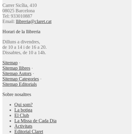
Carrer Sicília, 410
08025 Barcelona
Tel: 933010887
Email:
llibreria@claret.cat
Horari de la llibreria
Dilluns a divendres,
de 10 a 14 i de 16 a 20.
Dissabtes, de 10 a 14h.
Sitemap
·
Sitemap llibres
·
Sitemap Autors
·
Sitemap Categories
·
Sitemap Editorials
Sobre nosaltres
Qui som?
La botiga
El Club
La Missa de Cada Dia
Activitats
Editorial Claret