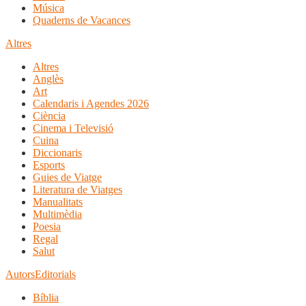
Música
Quaderns de Vacances
Altres
Altres
Anglès
Art
Calendaris i Agendes 2026
Ciència
Cinema i Televisió
Cuina
Diccionaris
Esports
Guies de Viatge
Literatura de Viatges
Manualitats
Multimèdia
Poesia
Regal
Salut
Autors
Editorials
Bíblia