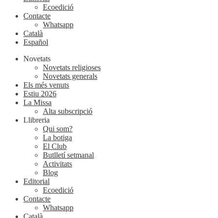
Ecoedició
Contacte
Whatsapp
Català
Español
Novetats
Novetats religioses
Novetats generals
Els més venuts
Estiu 2026
La Missa
Alta subscripció
Llibreria
Qui som?
La botiga
El Club
Butlletí setmanal
Activitats
Blog
Editorial
Ecoedició
Contacte
Whatsapp
Català