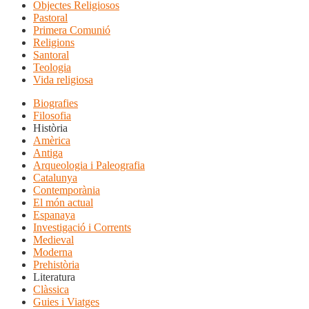
Objectes Religiosos
Pastoral
Primera Comunió
Religions
Santoral
Teologia
Vida religiosa
Biografies
Filosofia
Història
Amèrica
Antiga
Arqueologia i Paleografia
Catalunya
Contemporània
El món actual
Espanaya
Investigació i Corrents
Medieval
Moderna
Prehistòria
Literatura
Clàssica
Guies i Viatges