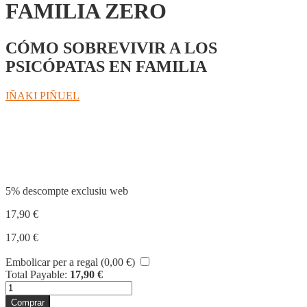
FAMILIA ZERO
CÓMO SOBREVIVIR A LOS
PSICÓPATAS EN FAMILIA
IÑAKI PIÑUEL
Compartir
5% descompte exclusiu web
17,90
€
17,00
€
Embolicar per a regal (
0,00
€
)
Total Payable:
17,90
€
quantitat
de
Comprar