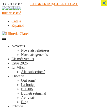
×
93 301 08 87 |
LLIBRERIA@CLARET.CAT
Iniciar sessió
Català
Español
Novetats
Novetats religioses
Novetats generals
Els més venuts
Estiu 2026
La Missa
Alta subscripció
Llibreria
Qui som?
La botiga
El Club
Butlletí setmanal
Activitats
Blog
Editorial