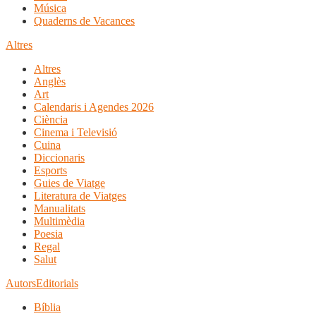
Música
Quaderns de Vacances
Altres
Altres
Anglès
Art
Calendaris i Agendes 2026
Ciència
Cinema i Televisió
Cuina
Diccionaris
Esports
Guies de Viatge
Literatura de Viatges
Manualitats
Multimèdia
Poesia
Regal
Salut
Autors
Editorials
Bíblia