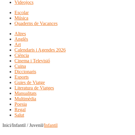
Videojocs
Escolar
Música
Quaderns de Vacances
Altres
Anglès
Art
Calendaris i Agendes 2026
Ciència
Cinema i Televisió
Cuina
Diccionaris
Esports
Guies de Viatge
Literatura de Viatges
Manualitats
Multimèdia
Poesia
Regal
Salut
Inici/Infantil / Juvenil/
Infantil