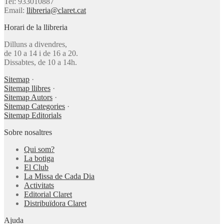
Tel: 933010887
Email:
llibreria@claret.cat
Horari de la llibreria
Dilluns a divendres,
de 10 a 14 i de 16 a 20.
Dissabtes, de 10 a 14h.
Sitemap
·
Sitemap llibres
·
Sitemap Autors
·
Sitemap Categories
·
Sitemap Editorials
Sobre nosaltres
Qui som?
La botiga
El Club
La Missa de Cada Dia
Activitats
Editorial Claret
Distribuïdora Claret
Ajuda