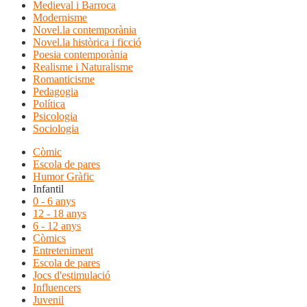
Medieval i Barroca
Modernisme
Novel.la contemporània
Novel.la històrica i ficció
Poesia contemporània
Realisme i Naturalisme
Romanticisme
Pedagogia
Política
Psicologia
Sociologia
Còmic
Escola de pares
Humor Gràfic
Infantil
0 - 6 anys
12 - 18 anys
6 - 12 anys
Còmics
Entreteniment
Escola de pares
Jocs d'estimulació
Influencers
Juvenil