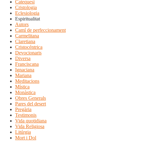
Catequesi
Cristologia
Eclesiologia
Espiritualitat
Autors
Camí de perfeccionament
Carmelitana
Claretiana
Cristocéntrica
Devocionaris
Diversa
Franciscana
Ignaciana
Mariana
Meditacions
Mística
Monàstica
Obres Generals
Pares del desert
Pregària
Testimonis
Vida quotidiana
Vida Religiosa
Litúrgia
Mort i Dol