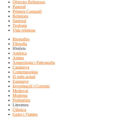
Objectes Religiosos
Pastoral
Primera Comunió
Religions
Santoral
Teologia
Vida religiosa
Biografies
Filosofia
Història
Amèrica
Antiga
Arqueologia i Paleografia
Catalunya
Contemporània
El món actual
Espanaya
Investigació i Corrents
Medieval
Moderna
Prehistòria
Literatura
Clàssica
Guies i Viatges