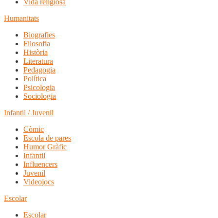
Vida religiosa
Humanitats
Biografies
Filosofia
Història
Literatura
Pedagogia
Política
Psicologia
Sociologia
Infantil / Juvenil
Còmic
Escola de pares
Humor Gràfic
Infantil
Influencers
Juvenil
Videojocs
Escolar
Escolar