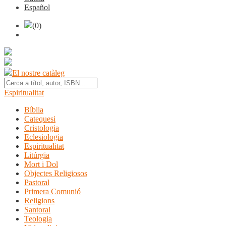
Español
(0)
El nostre catàleg
Espiritualitat
Bíblia
Catequesi
Cristologia
Eclesiologia
Espiritualitat
Litúrgia
Mort i Dol
Objectes Religiosos
Pastoral
Primera Comunió
Religions
Santoral
Teologia