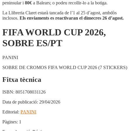
CUP
peninsular i
80€
a Balears; o podeu recollir-lo a la botiga.
2026,
SOBRE
La Llibreria Claret estarà tancada de l’1 al 25 d’agost, ambdòs
ES/PT
inclosos.
Els enviaments es reactivaran el dimecres 26 d’agost.
FIFA WORLD CUP 2026,
SOBRE ES/PT
PANINI
SOBRE DE CROMOS FIFA WORLD CUP 2026 (7 STICKERS)
Fitxa tècnica
ISBN:
8051708031126
Data de publicació:
29/04/2026
Editorial:
PANINI
Pàgines:
1