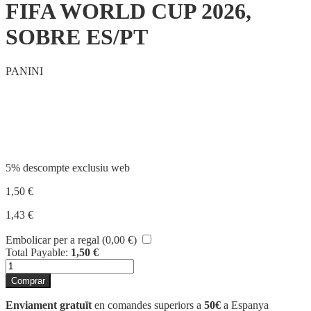
FIFA WORLD CUP 2026,
SOBRE ES/PT
PANINI
Compartir
5% descompte exclusiu web
1,50
€
1,43
€
Embolicar per a regal (
0,00
€
)
Total Payable:
1,50
€
quantitat
de
Comprar
FIFA
WORLD
Enviament gratuït
en comandes superiors a
50€
a Espanya