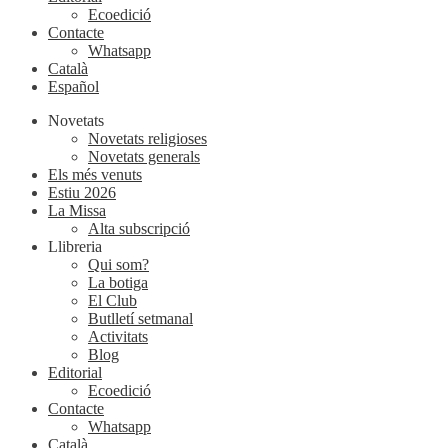
Ecoedició
Contacte
Whatsapp
Català
Español
Novetats
Novetats religioses
Novetats generals
Els més venuts
Estiu 2026
La Missa
Alta subscripció
Llibreria
Qui som?
La botiga
El Club
Butlletí setmanal
Activitats
Blog
Editorial
Ecoedició
Contacte
Whatsapp
Català