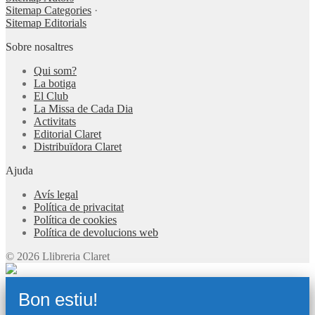
Sitemap Categories
·
Sitemap Editorials
Sobre nosaltres
Qui som?
La botiga
El Club
La Missa de Cada Dia
Activitats
Editorial Claret
Distribuïdora Claret
Ajuda
Avís legal
Política de privacitat
Política de cookies
Política de devolucions web
© 2026 Llibreria Claret
Bon estiu!