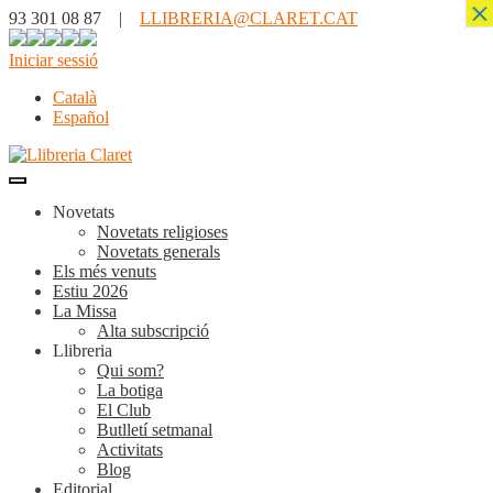
×
93 301 08 87 |
LLIBRERIA@CLARET.CAT
Iniciar sessió
Català
Español
Novetats
Novetats religioses
Novetats generals
Els més venuts
Estiu 2026
La Missa
Alta subscripció
Llibreria
Qui som?
La botiga
El Club
Butlletí setmanal
Activitats
Blog
Editorial