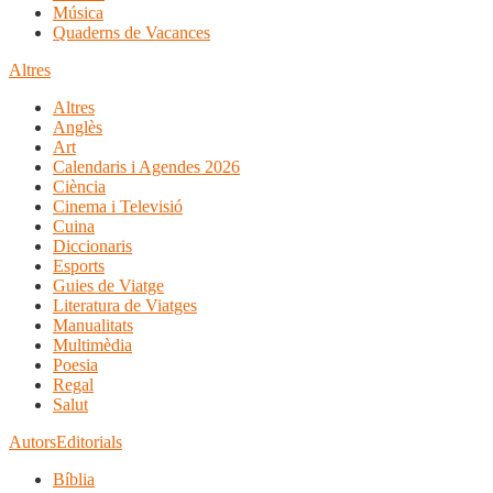
Música
Quaderns de Vacances
Altres
Altres
Anglès
Art
Calendaris i Agendes 2026
Ciència
Cinema i Televisió
Cuina
Diccionaris
Esports
Guies de Viatge
Literatura de Viatges
Manualitats
Multimèdia
Poesia
Regal
Salut
Autors
Editorials
Bíblia