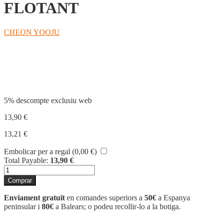
FLOTANT
CHEON YOOJU
Compartir
5% descompte exclusiu web
13,90
€
13,21
€
Embolicar per a regal (
0,00
€
)
Total Payable:
13,90
€
quantitat
de
Comprar
FLOTANT
Enviament gratuït
en comandes superiors a
50€
a Espanya
peninsular i
80€
a Balears; o podeu recollir-lo a la botiga.