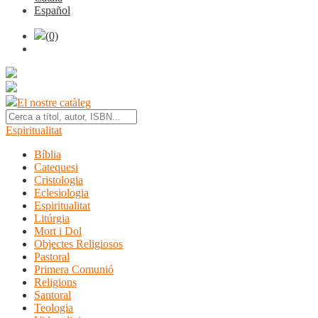
Español
(0)
El nostre catàleg
Espiritualitat
Bíblia
Catequesi
Cristologia
Eclesiologia
Espiritualitat
Litúrgia
Mort i Dol
Objectes Religiosos
Pastoral
Primera Comunió
Religions
Santoral
Teologia