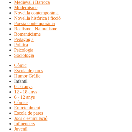
Medieval i Barroca
Modernisme
Novel.la contemporània
Novel.la històrica i ficció
Poesia contemporània
Realisme i Naturalisme
Romanticisme
Pedagogia
Política
Psicologia
Sociologia
Còmic
Escola de pares
Humor Gràfic
Infantil
0 - 6 anys
12 - 18 anys
6 - 12 anys
Còmics
Entreteniment
Escola de pares
Jocs d'estimulació
Influencers
Juvenil