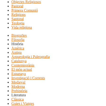
Objectes Religiosos
Pastoral
Primera Comunió
Religions
Santoral
Teologia
Vida religiosa
Biografies
Filosofia
Història
Amèrica
Antiga
Arqueologia i Paleografia
Catalunya
Contemporània
El món actual
Espanaya
Investigació i Corrents
Medieval
Moderna
Prehistòria
Literatura
Clàssica
Guies i Viatges