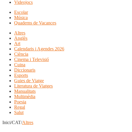
Videojocs
Escolar
Música
Quaderns de Vacances
Altres
Anglès
Art
Calendaris i Agendes 2026
Ciència
Cinema i Televisió
Cuina
Diccionaris
Esports
Guies de Viatge
Literatura de Viatges
Manualitats
Multimèdia
Poesia
Regal
Salut
Inici/CAT/
Altres