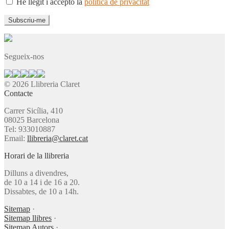
He llegit i accepto la
política de privacitat
Segueix-nos
© 2026 Llibreria Claret
Contacte
Carrer Sicília, 410
08025 Barcelona
Tel: 933010887
Email:
llibreria@claret.cat
Horari de la llibreria
Dilluns a divendres,
de 10 a 14 i de 16 a 20.
Dissabtes, de 10 a 14h.
Sitemap
·
Sitemap llibres
·
Sitemap Autors
·