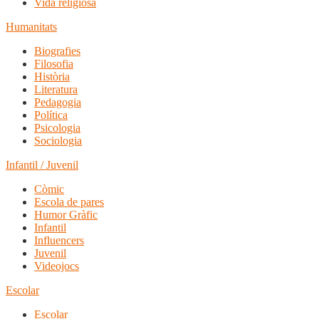
Vida religiosa
Humanitats
Biografies
Filosofia
Història
Literatura
Pedagogia
Política
Psicologia
Sociologia
Infantil / Juvenil
Còmic
Escola de pares
Humor Gràfic
Infantil
Influencers
Juvenil
Videojocs
Escolar
Escolar