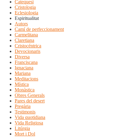
Catequesi
Cristologia
Eclesiologia
Espiritualitat
Autors
Camí de perfeccionament
Carmelitana
Claretiana
Cristocéntrica
Devocionaris
Diversa
Franciscana
Ignaciana
Mariana
Meditacions
Mística
Monàstica
Obres Generals
Pares del desert
Pregària
Testimonis
Vida quotidiana
Vida Religiosa
Litúrgia
Mort i Dol