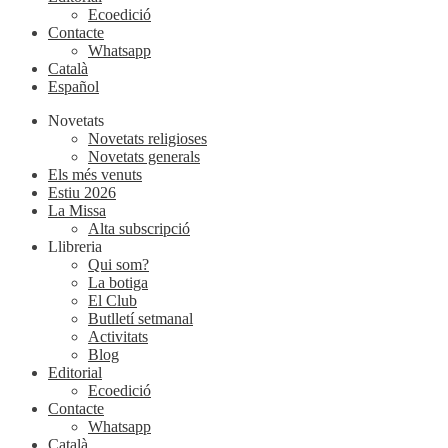
Ecoedició
Contacte
Whatsapp
Català
Español
Novetats
Novetats religioses
Novetats generals
Els més venuts
Estiu 2026
La Missa
Alta subscripció
Llibreria
Qui som?
La botiga
El Club
Butlletí setmanal
Activitats
Blog
Editorial
Ecoedició
Contacte
Whatsapp
Català