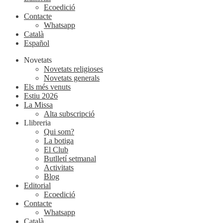
Ecoedició
Contacte
Whatsapp
Català
Español
Novetats
Novetats religioses
Novetats generals
Els més venuts
Estiu 2026
La Missa
Alta subscripció
Llibreria
Qui som?
La botiga
El Club
Butlletí setmanal
Activitats
Blog
Editorial
Ecoedició
Contacte
Whatsapp
Català