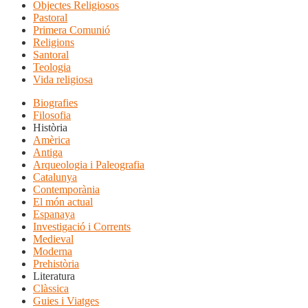
Objectes Religiosos
Pastoral
Primera Comunió
Religions
Santoral
Teologia
Vida religiosa
Biografies
Filosofia
Història
Amèrica
Antiga
Arqueologia i Paleografia
Catalunya
Contemporània
El món actual
Espanaya
Investigació i Corrents
Medieval
Moderna
Prehistòria
Literatura
Clàssica
Guies i Viatges