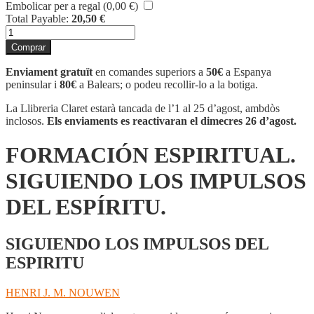
Embolicar per a regal (
0,00
€
)
Total Payable:
20,50
€
quantitat
de
Comprar
FORMACIÓN
ESPIRITUAL.
Enviament gratuït
en comandes superiors a
50€
a Espanya
SIGUIENDO
peninsular i
80€
a Balears; o podeu recollir-lo a la botiga.
LOS
IMPULSOS
La Llibreria Claret estarà tancada de l’1 al 25 d’agost, ambdòs
DEL
inclosos.
Els enviaments es reactivaran el dimecres 26 d’agost.
ESPÍRITU.
FORMACIÓN ESPIRITUAL.
SIGUIENDO LOS IMPULSOS
DEL ESPÍRITU.
SIGUIENDO LOS IMPULSOS DEL
ESPIRITU
HENRI J. M. NOUWEN