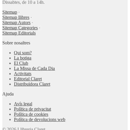
Dissabtes, de 10 a 14h.
Sitemap
·
Sitemap llibres
·
Sitemap Autors
·
Sitemap Categories
·
Sitemap Editorials
Sobre nosaltres
Qui som?
La botiga
El Club
La Missa de Cada Dia
Activitats
Editorial Claret
Distribuïdora Claret
Ajuda
Avís legal
Política de privacitat
Política de cookies
Política de devolucions web
© 2026 Llibreria Claret