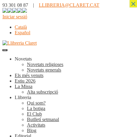
×
93 301 08 87 |
LLIBRERIA@CLARET.CAT
Iniciar sessió
Català
Español
Novetats
Novetats religioses
Novetats generals
Els més venuts
Estiu 2026
La Missa
Alta subscripció
Llibreria
Qui som?
La botiga
El Club
Butlletí setmanal
Activitats
Blog
Editorial