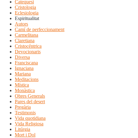
Catequesi
Cristologia
Eclesiologia
Espiritualitat
Autors
Camí de perfeccionament
Carmelitana
Claretiana
Cristocéntrica
Devocionaris
Diversa
Franciscana
Ignaciana
Mariana
Meditacions
Mística
Monàstica
Obres Generals
Pares del desert
Pregària
Testimonis
Vida quotidiana
Vida Religiosa
Litúrgia
Mort i Dol