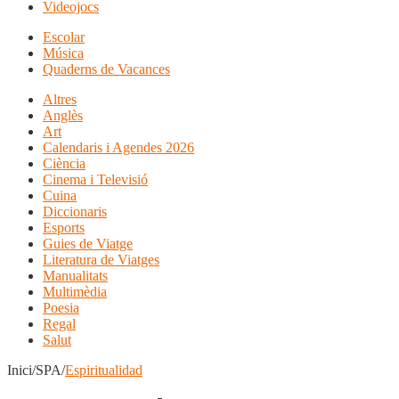
Videojocs
Escolar
Música
Quaderns de Vacances
Altres
Anglès
Art
Calendaris i Agendes 2026
Ciència
Cinema i Televisió
Cuina
Diccionaris
Esports
Guies de Viatge
Literatura de Viatges
Manualitats
Multimèdia
Poesia
Regal
Salut
Inici/SPA/
Espiritualidad