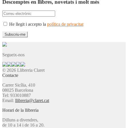
Descomptes en llibres, novetats i molt més
He llegit i accepto la
política de privacitat
Segueix-nos
© 2026 Llibreria Claret
Contacte
Carrer Sicília, 410
08025 Barcelona
Tel: 933010887
Email:
llibreria@claret.cat
Horari de la llibreria
Dilluns a divendres,
de 10 a 14 i de 16 a 20.