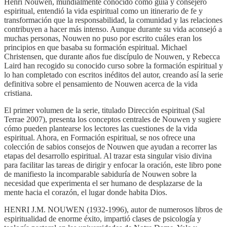
Henri Nouwen, mundialmente conocido como guía y consejero
espiritual, entendió la vida espiritual como un itinerario de fe y
transformación que la responsabilidad, la comunidad y las relaciones
contribuyen a hacer más intenso. Aunque durante su vida aconsejó a
muchas personas, Nouwen no puso por escrito cuáles eran los
principios en que basaba su formación espiritual. Michael
Christensen, que durante años fue discípulo de Nouwen, y Rebecca
Laird han recogido su conocido curso sobre la formación espiritual y
lo han completado con escritos inéditos del autor, creando así la serie
definitiva sobre el pensamiento de Nouwen acerca de la vida
cristiana.
El primer volumen de la serie, titulado Dirección espiritual (Sal
Terrae 2007), presenta los conceptos centrales de Nouwen y sugiere
cómo pueden plantearse los lectores las cuestiones de la vida
espiritual. Ahora, en Formación espiritual, se nos ofrece una
colección de sabios consejos de Nouwen que ayudan a recorrer las
etapas del desarrollo espiritual. Al trazar esta singular visio divina
para facilitar las tareas de dirigir y enfocar la oración, este libro pone
de manifiesto la incomparable sabiduría de Nouwen sobre la
necesidad que experimenta el ser humano de desplazarse de la
mente hacia el corazón, el lugar donde habita Dios.
HENRI J.M. NOUWEN (1932-1996), autor de numerosos libros de
espiritualidad de enorme éxito, impartió clases de psicología y