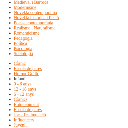
Medieval i Barroca
Modernisme
Novel.la contemporània
Novel.la històrica i ficció
Poesia contemporània
Realisme i Naturalisme
Romanticisme
Pedagogia
Política
Psicologia
Sociologia
Còmic
Escola de pares
Humor Gràfic
Infantil
0 - 6 anys
12 - 18 anys
6 - 12 anys
Còmics
Entreteniment
Escola de pares
Jocs d'estimulació
Influencers
Juvenil