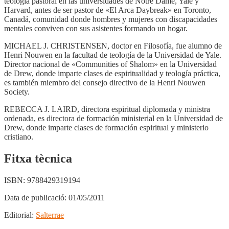
teología pastoral en las universidades de Notre Dame, Yale y
Harvard, antes de ser pastor de «El Arca Daybreak» en Toronto,
Canadá, comunidad donde hombres y mujeres con discapacidades
mentales conviven con sus asistentes formando un hogar.
MICHAEL J. CHRISTENSEN, doctor en Filosofía, fue alumno de
Henri Nouwen en la facultad de teología de la Universidad de Yale.
Director nacional de «Communities of Shalom» en la Universidad
de Drew, donde imparte clases de espiritualidad y teología práctica,
es también miembro del consejo directivo de la Henri Nouwen
Society.
REBECCA J. LAIRD, directora espiritual diplomada y ministra
ordenada, es directora de formación ministerial en la Universidad de
Drew, donde imparte clases de formación espiritual y ministerio
cristiano.
Fitxa tècnica
ISBN:
9788429319194
Data de publicació:
01/05/2011
Editorial:
Salterrae