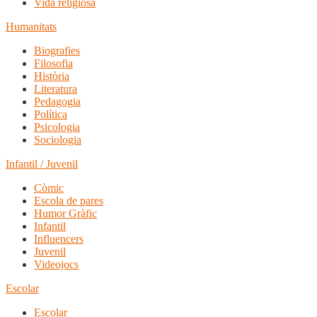
Vida religiosa
Humanitats
Biografies
Filosofia
Història
Literatura
Pedagogia
Política
Psicologia
Sociologia
Infantil / Juvenil
Còmic
Escola de pares
Humor Gràfic
Infantil
Influencers
Juvenil
Videojocs
Escolar
Escolar