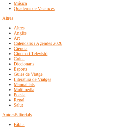
Música
Quaderns de Vacances
Altres
Altres
Anglès
Art
Calendaris i Agendes 2026
Ciència
Cinema i Televisió
Cuina
Diccionaris
Esports
Guies de Viatge
Literatura de Viatges
Manualitats
Multimèdia
Poesia
Regal
Salut
Autors
Editorials
Bíblia