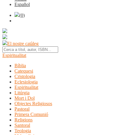
Español
(0)
El nostre catàleg
Espiritualitat
Bíblia
Catequesi
Cristologia
Eclesiologia
Espiritualitat
Litúrgia
Mort i Dol
Objectes Religiosos
Pastoral
Primera Comunió
Religions
Santoral
Teologia