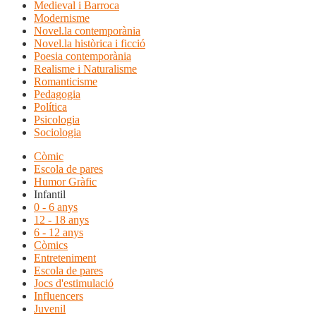
Medieval i Barroca
Modernisme
Novel.la contemporània
Novel.la històrica i ficció
Poesia contemporània
Realisme i Naturalisme
Romanticisme
Pedagogia
Política
Psicologia
Sociologia
Còmic
Escola de pares
Humor Gràfic
Infantil
0 - 6 anys
12 - 18 anys
6 - 12 anys
Còmics
Entreteniment
Escola de pares
Jocs d'estimulació
Influencers
Juvenil