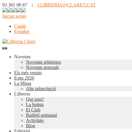
93 301 08 87 |
LLIBRERIA@CLARET.CAT
Iniciar sessió
Català
Español
Novetats
Novetats religioses
Novetats generals
Els més venuts
Estiu 2026
La Missa
Alta subscripció
Llibreria
Qui som?
La botiga
El Club
Butlletí setmanal
Activitats
Blog
Editorial