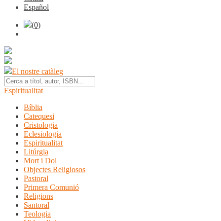
Español
(0)
El nostre catàleg
Espiritualitat
Bíblia
Catequesi
Cristologia
Eclesiologia
Espiritualitat
Litúrgia
Mort i Dol
Objectes Religiosos
Pastoral
Primera Comunió
Religions
Santoral
Teologia