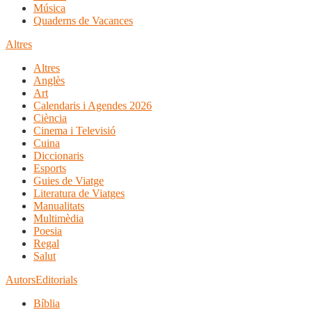
Música
Quaderns de Vacances
Altres
Altres
Anglès
Art
Calendaris i Agendes 2026
Ciència
Cinema i Televisió
Cuina
Diccionaris
Esports
Guies de Viatge
Literatura de Viatges
Manualitats
Multimèdia
Poesia
Regal
Salut
Autors
Editorials
Bíblia