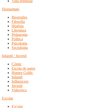
Vida religiosa
Humanitats
Biografies
Filosofia
Història
Literatura
Pedagogia
Política
Psicologia
Sociologia
Infantil / Juvenil
Còmic
Escola de pares
Humor Gràfic
Infantil
Influencers
Juvenil
Videojocs
Escolar
Escolar