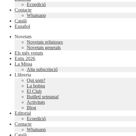
Ecoedició
Contacte
Whatsapp
Català
Español
Novetats
Novetats religioses
Novetats generals
Els més venuts
Estiu 2026
La Missa
Alta subscripció
Llibreria
Qui som?
La botiga
El Club
Butlletí setmanal
Activitats
Blog
Editorial
Ecoedició
Contacte
Whatsapp
Català