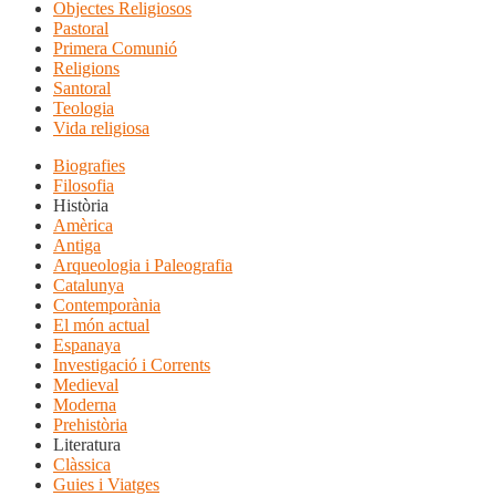
Objectes Religiosos
Pastoral
Primera Comunió
Religions
Santoral
Teologia
Vida religiosa
Biografies
Filosofia
Història
Amèrica
Antiga
Arqueologia i Paleografia
Catalunya
Contemporània
El món actual
Espanaya
Investigació i Corrents
Medieval
Moderna
Prehistòria
Literatura
Clàssica
Guies i Viatges