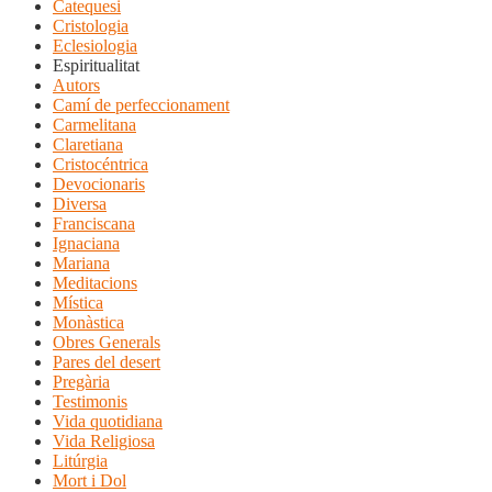
Catequesi
Cristologia
Eclesiologia
Espiritualitat
Autors
Camí de perfeccionament
Carmelitana
Claretiana
Cristocéntrica
Devocionaris
Diversa
Franciscana
Ignaciana
Mariana
Meditacions
Mística
Monàstica
Obres Generals
Pares del desert
Pregària
Testimonis
Vida quotidiana
Vida Religiosa
Litúrgia
Mort i Dol