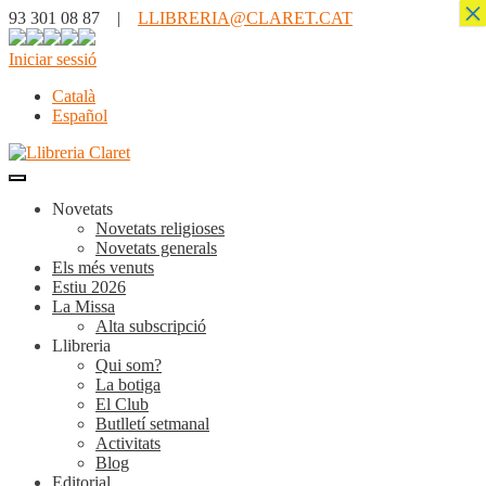
×
93 301 08 87 |
LLIBRERIA@CLARET.CAT
Iniciar sessió
Català
Español
Novetats
Novetats religioses
Novetats generals
Els més venuts
Estiu 2026
La Missa
Alta subscripció
Llibreria
Qui som?
La botiga
El Club
Butlletí setmanal
Activitats
Blog
Editorial