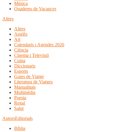
Música
Quaderns de Vacances
Altres
Altres
Anglès
Art
Calendaris i Agendes 2026
Ciència
Cinema i Televisió
Cuina
Diccionaris
Esports
Guies de Viatge
Literatura de Viatges
Manualitats
Multimèdia
Poesia
Regal
Salut
Autors
Editorials
Bíblia