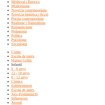
Medieval i Barroca
Modernisme
Novel.la contemporània
Novel.la històrica i ficció
Poesia contemporània
Realisme i Naturalisme
Romanticisme
Pedagogia
Política
Psicologia
Sociologia
Còmic
Escola de pares
Humor Gràfic
Infantil
0 - 6 anys
12 - 18 anys
6 - 12 anys
Còmics
Entreteniment
Escola de pares
Jocs d'estimulació
Influencers
Juvenil