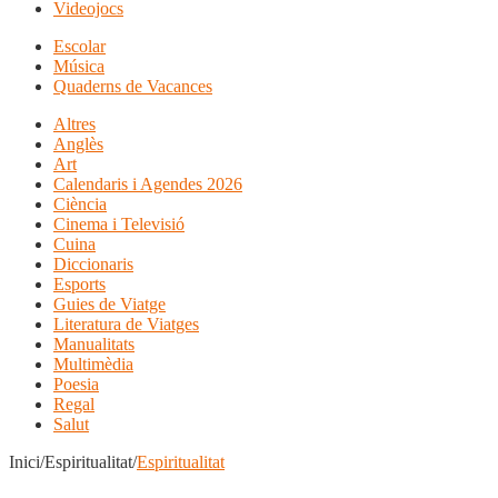
Videojocs
Escolar
Música
Quaderns de Vacances
Altres
Anglès
Art
Calendaris i Agendes 2026
Ciència
Cinema i Televisió
Cuina
Diccionaris
Esports
Guies de Viatge
Literatura de Viatges
Manualitats
Multimèdia
Poesia
Regal
Salut
Inici/Espiritualitat/
Espiritualitat