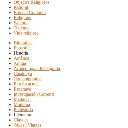
Objectes Religiosos
Pastoral
Primera Comunió
Religions
Santoral
Teologia
Vida religiosa
Biografies
Filosofia
Història
Amèrica
Antiga
Arqueologia i Paleografia
Catalunya
Contemporània
El món actual
Espanaya
Investigació i Corrents
Medieval
Moderna
Prehistòria
Literatura
Clàssica
Guies i Viatges