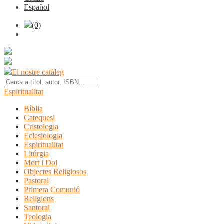
Español
(0)
El nostre catàleg
Espiritualitat
Bíblia
Catequesi
Cristologia
Eclesiologia
Espiritualitat
Litúrgia
Mort i Dol
Objectes Religiosos
Pastoral
Primera Comunió
Religions
Santoral
Teologia