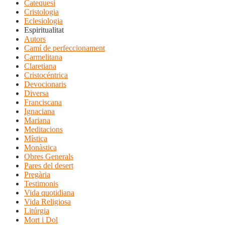
Catequesi
Cristologia
Eclesiologia
Espiritualitat
Autors
Camí de perfeccionament
Carmelitana
Claretiana
Cristocéntrica
Devocionaris
Diversa
Franciscana
Ignaciana
Mariana
Meditacions
Mística
Monàstica
Obres Generals
Pares del desert
Pregària
Testimonis
Vida quotidiana
Vida Religiosa
Litúrgia
Mort i Dol