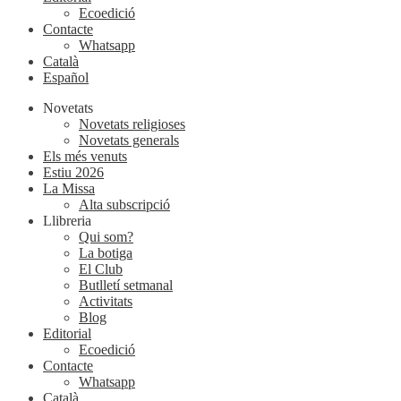
Ecoedició
Contacte
Whatsapp
Català
Español
Novetats
Novetats religioses
Novetats generals
Els més venuts
Estiu 2026
La Missa
Alta subscripció
Llibreria
Qui som?
La botiga
El Club
Butlletí setmanal
Activitats
Blog
Editorial
Ecoedició
Contacte
Whatsapp
Català