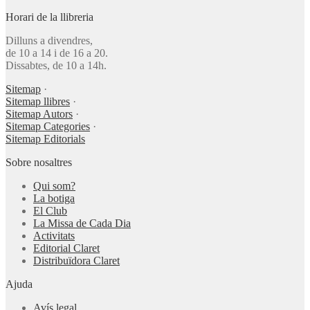
Horari de la llibreria
Dilluns a divendres,
de 10 a 14 i de 16 a 20.
Dissabtes, de 10 a 14h.
Sitemap
·
Sitemap llibres
·
Sitemap Autors
·
Sitemap Categories
·
Sitemap Editorials
Sobre nosaltres
Qui som?
La botiga
El Club
La Missa de Cada Dia
Activitats
Editorial Claret
Distribuïdora Claret
Ajuda
Avís legal