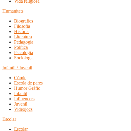
Vida religiosa
Humanitats
Biografies
Filosofia
Història
Literatura
Pedagogia
Política
Psicologia
Sociologia
Infantil / Juvenil
Còmic
Escola de pares
Humor Gràfic
Infantil
Influencers
Juvenil
Videojocs
Escolar
Escolar