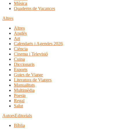
Música
Quaderns de Vacances
Altres
Altres
Anglès
Art
Calendaris i Agendes 2026
Ciència
Cinema i Televisió
Cuina
Diccionaris
Esports
Guies de Viatge
Literatura de Viatges
Manualitats
Multimèdia
Poesia
Regal
Salut
Autors
Editorials
Bíblia