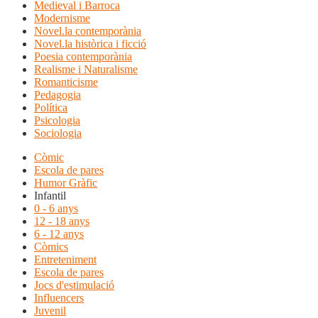
Medieval i Barroca
Modernisme
Novel.la contemporània
Novel.la històrica i ficció
Poesia contemporània
Realisme i Naturalisme
Romanticisme
Pedagogia
Política
Psicologia
Sociologia
Còmic
Escola de pares
Humor Gràfic
Infantil
0 - 6 anys
12 - 18 anys
6 - 12 anys
Còmics
Entreteniment
Escola de pares
Jocs d'estimulació
Influencers
Juvenil