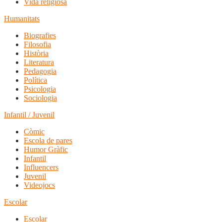
Vida religiosa
Humanitats
Biografies
Filosofia
Història
Literatura
Pedagogia
Política
Psicologia
Sociologia
Infantil / Juvenil
Còmic
Escola de pares
Humor Gràfic
Infantil
Influencers
Juvenil
Videojocs
Escolar
Escolar