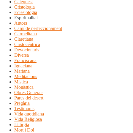
Catequesi
Cristologia
Eclesiologia
Espiritualitat
Autors
Camí de perfeccionament
Carmelitana
Claretiana
Cristocéntrica
Devocionaris
Diversa
Franciscana
Ignaciana
Mariana
Meditacions
Mística
Monàstica
Obres Generals
Pares del desert
Pregària
Testimonis
Vida quotidiana
Vida Religiosa
Litúrgia
Mort i Dol