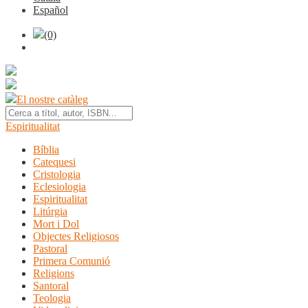
Español
(0)
El nostre catàleg
Espiritualitat
Bíblia
Catequesi
Cristologia
Eclesiologia
Espiritualitat
Litúrgia
Mort i Dol
Objectes Religiosos
Pastoral
Primera Comunió
Religions
Santoral
Teologia