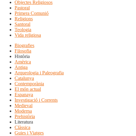
Objectes Religiosos
Pastoral
Primera Comunió
Religions
Santoral
Teologia
Vida religiosa
Biografies
Filosofia
Història
Amèrica
Antiga
Arqueologia i Paleografia
Catalunya
Contemporània
El món actual
Espanaya
Investigació i Corrents
Medieval
Moderna
Prehistòria
Literatura
Clàssica
Guies i Viatges