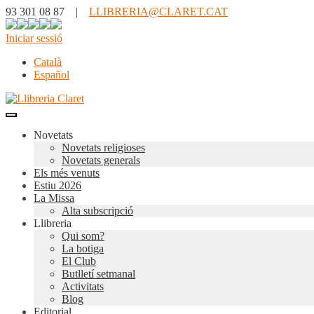
93 301 08 87 |
LLIBRERIA@CLARET.CAT
Iniciar sessió
Català
Español
Novetats
Novetats religioses
Novetats generals
Els més venuts
Estiu 2026
La Missa
Alta subscripció
Llibreria
Qui som?
La botiga
El Club
Butlletí setmanal
Activitats
Blog
Editorial