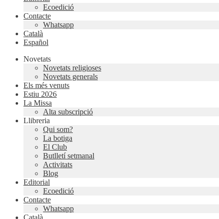
Ecoedició
Contacte
Whatsapp
Català
Español
Novetats
Novetats religioses
Novetats generals
Els més venuts
Estiu 2026
La Missa
Alta subscripció
Llibreria
Qui som?
La botiga
El Club
Butlletí setmanal
Activitats
Blog
Editorial
Ecoedició
Contacte
Whatsapp
Català