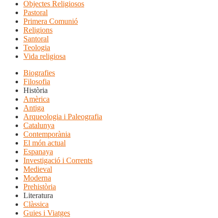
Objectes Religiosos
Pastoral
Primera Comunió
Religions
Santoral
Teologia
Vida religiosa
Biografies
Filosofia
Història
Amèrica
Antiga
Arqueologia i Paleografia
Catalunya
Contemporània
El món actual
Espanaya
Investigació i Corrents
Medieval
Moderna
Prehistòria
Literatura
Clàssica
Guies i Viatges