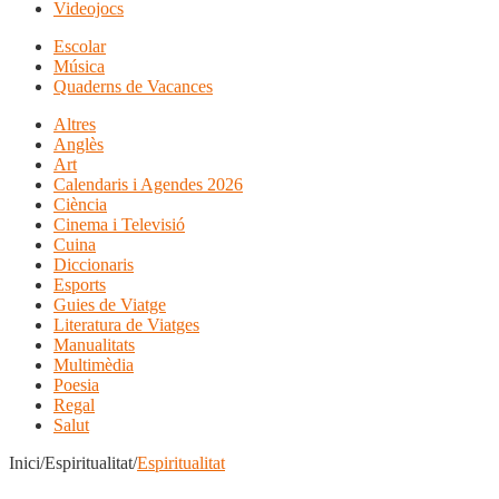
Videojocs
Escolar
Música
Quaderns de Vacances
Altres
Anglès
Art
Calendaris i Agendes 2026
Ciència
Cinema i Televisió
Cuina
Diccionaris
Esports
Guies de Viatge
Literatura de Viatges
Manualitats
Multimèdia
Poesia
Regal
Salut
Inici/Espiritualitat/
Espiritualitat