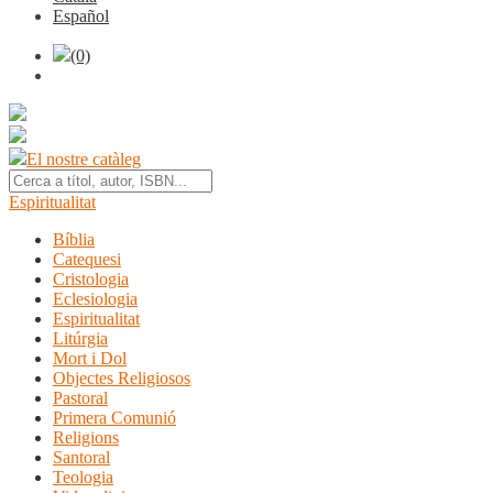
Español
(0)
El nostre catàleg
Espiritualitat
Bíblia
Catequesi
Cristologia
Eclesiologia
Espiritualitat
Litúrgia
Mort i Dol
Objectes Religiosos
Pastoral
Primera Comunió
Religions
Santoral
Teologia