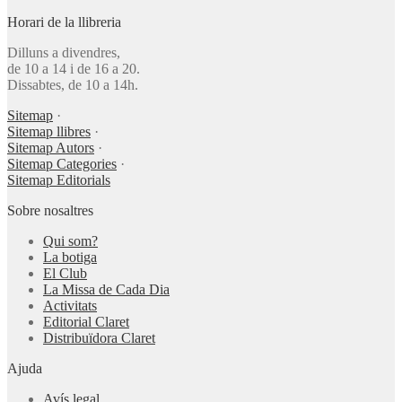
Horari de la llibreria
Dilluns a divendres,
de 10 a 14 i de 16 a 20.
Dissabtes, de 10 a 14h.
Sitemap
·
Sitemap llibres
·
Sitemap Autors
·
Sitemap Categories
·
Sitemap Editorials
Sobre nosaltres
Qui som?
La botiga
El Club
La Missa de Cada Dia
Activitats
Editorial Claret
Distribuïdora Claret
Ajuda
Avís legal