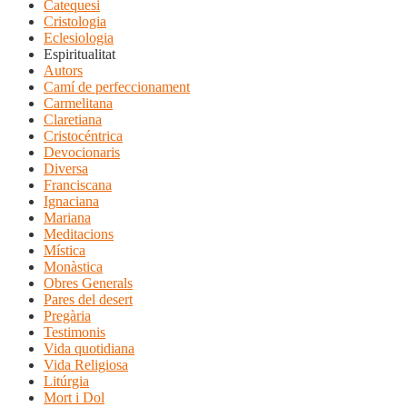
Catequesi
Cristologia
Eclesiologia
Espiritualitat
Autors
Camí de perfeccionament
Carmelitana
Claretiana
Cristocéntrica
Devocionaris
Diversa
Franciscana
Ignaciana
Mariana
Meditacions
Mística
Monàstica
Obres Generals
Pares del desert
Pregària
Testimonis
Vida quotidiana
Vida Religiosa
Litúrgia
Mort i Dol