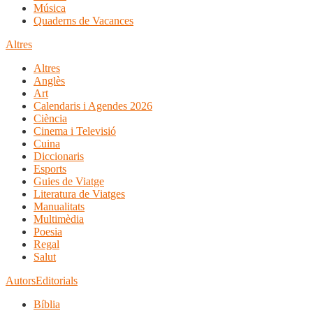
Música
Quaderns de Vacances
Altres
Altres
Anglès
Art
Calendaris i Agendes 2026
Ciència
Cinema i Televisió
Cuina
Diccionaris
Esports
Guies de Viatge
Literatura de Viatges
Manualitats
Multimèdia
Poesia
Regal
Salut
Autors
Editorials
Bíblia