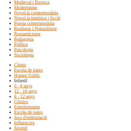
Medieval i Barroca
Modernisme
Novel.la contemporània
Novel.la històrica i ficció
Poesia contemporània
Realisme i Naturalisme
Romanticisme
Pedagogia
Política
Psicologia
Sociologia
Còmic
Escola de pares
Humor Gràfic
Infantil
0 - 6 anys
12 - 18 anys
6 - 12 anys
Còmics
Entreteniment
Escola de pares
Jocs d'estimulació
Influencers
Juvenil