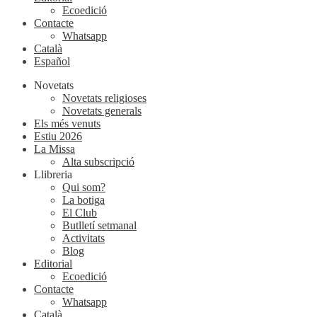
Ecoedició
Contacte
Whatsapp
Català
Español
Novetats
Novetats religioses
Novetats generals
Els més venuts
Estiu 2026
La Missa
Alta subscripció
Llibreria
Qui som?
La botiga
El Club
Butlletí setmanal
Activitats
Blog
Editorial
Ecoedició
Contacte
Whatsapp
Català