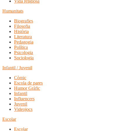
Vida religiosa
Humanitats
Biografies
Filosofia
Història
Literatura
Pedagogia
Política
Psicologia
Sociologia
Infantil / Juvenil
Còmic
Escola de pares
Humor Gràfic
Infantil
Influencers
Juvenil
Videojocs
Escolar
Escolar