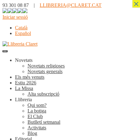
×
93 301 08 87 |
LLIBRERIA@CLARET.CAT
Iniciar sessió
Català
Español
Novetats
Novetats religioses
Novetats generals
Els més venuts
Estiu 2026
La Missa
Alta subscripció
Llibreria
Qui som?
La botiga
El Club
Butlletí setmanal
Activitats
Blog
Editorial