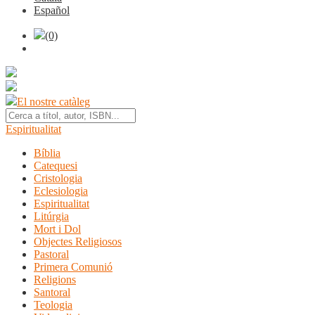
Español
(0)
El nostre catàleg
Espiritualitat
Bíblia
Catequesi
Cristologia
Eclesiologia
Espiritualitat
Litúrgia
Mort i Dol
Objectes Religiosos
Pastoral
Primera Comunió
Religions
Santoral
Teologia