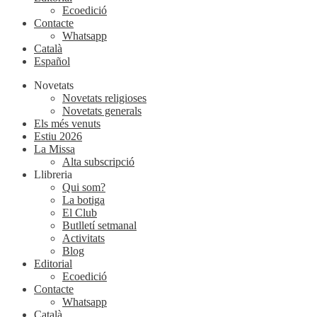
Ecoedició
Contacte
Whatsapp
Català
Español
Novetats
Novetats religioses
Novetats generals
Els més venuts
Estiu 2026
La Missa
Alta subscripció
Llibreria
Qui som?
La botiga
El Club
Butlletí setmanal
Activitats
Blog
Editorial
Ecoedició
Contacte
Whatsapp
Català