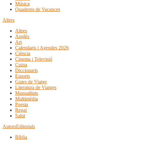
Música
Quaderns de Vacances
Altres
Altres
Anglès
Art
Calendaris i Agendes 2026
Ciència
Cinema i Televisió
Cuina
Diccionaris
Esports
Guies de Viatge
Literatura de Viatges
Manualitats
Multimèdia
Poesia
Regal
Salut
Autors
Editorials
Bíblia