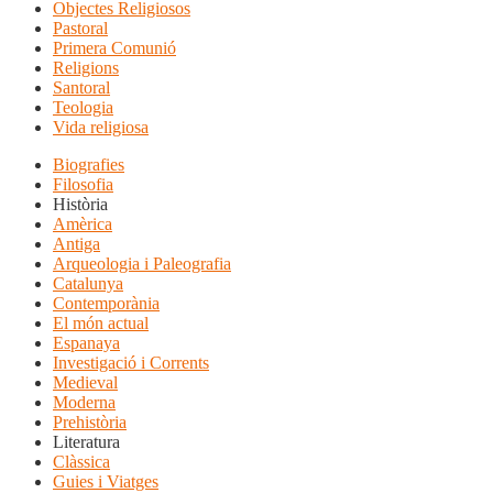
Objectes Religiosos
Pastoral
Primera Comunió
Religions
Santoral
Teologia
Vida religiosa
Biografies
Filosofia
Història
Amèrica
Antiga
Arqueologia i Paleografia
Catalunya
Contemporània
El món actual
Espanaya
Investigació i Corrents
Medieval
Moderna
Prehistòria
Literatura
Clàssica
Guies i Viatges