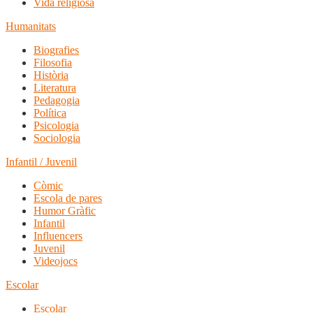
Vida religiosa
Humanitats
Biografies
Filosofia
Història
Literatura
Pedagogia
Política
Psicologia
Sociologia
Infantil / Juvenil
Còmic
Escola de pares
Humor Gràfic
Infantil
Influencers
Juvenil
Videojocs
Escolar
Escolar