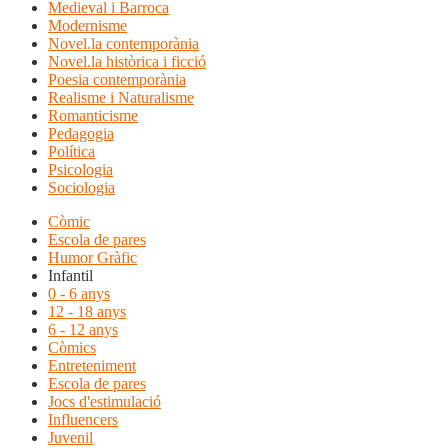
Medieval i Barroca
Modernisme
Novel.la contemporània
Novel.la històrica i ficció
Poesia contemporània
Realisme i Naturalisme
Romanticisme
Pedagogia
Política
Psicologia
Sociologia
Còmic
Escola de pares
Humor Gràfic
Infantil
0 - 6 anys
12 - 18 anys
6 - 12 anys
Còmics
Entreteniment
Escola de pares
Jocs d'estimulació
Influencers
Juvenil