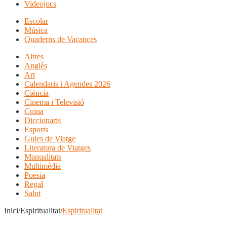
Videojocs
Escolar
Música
Quaderns de Vacances
Altres
Anglès
Art
Calendaris i Agendes 2026
Ciència
Cinema i Televisió
Cuina
Diccionaris
Esports
Guies de Viatge
Literatura de Viatges
Manualitats
Multimèdia
Poesia
Regal
Salut
Inici/Espiritualitat/
Espiritualitat