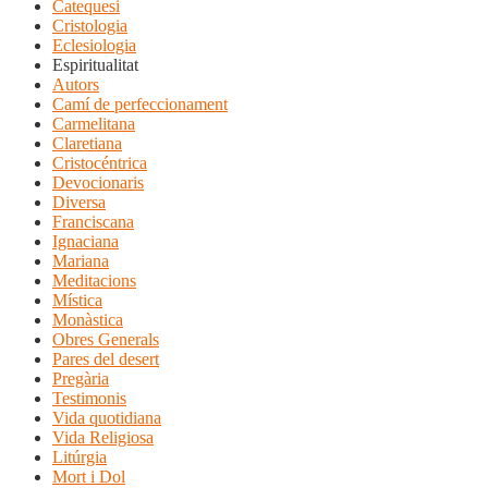
Catequesi
Cristologia
Eclesiologia
Espiritualitat
Autors
Camí de perfeccionament
Carmelitana
Claretiana
Cristocéntrica
Devocionaris
Diversa
Franciscana
Ignaciana
Mariana
Meditacions
Mística
Monàstica
Obres Generals
Pares del desert
Pregària
Testimonis
Vida quotidiana
Vida Religiosa
Litúrgia
Mort i Dol