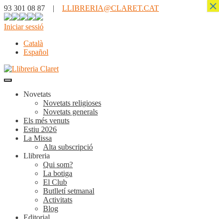
×
93 301 08 87 |
LLIBRERIA@CLARET.CAT
Iniciar sessió
Català
Español
Novetats
Novetats religioses
Novetats generals
Els més venuts
Estiu 2026
La Missa
Alta subscripció
Llibreria
Qui som?
La botiga
El Club
Butlletí setmanal
Activitats
Blog
Editorial