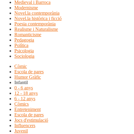
Medieval i Barroca
Modernisme
Novel.la contemporània
Novel.la històrica i ficció
Poesia contemporània
Realisme i Naturalisme
Romanticisme
Pedagogia
Política
Psicologia
Sociologia
Còmic
Escola de pares
Humor Gràfic
Infantil
0 - 6 anys
12 - 18 anys
6 - 12 anys
Còmics
Entreteniment
Escola de pares
Jocs d'estimulació
Influencers
Juvenil