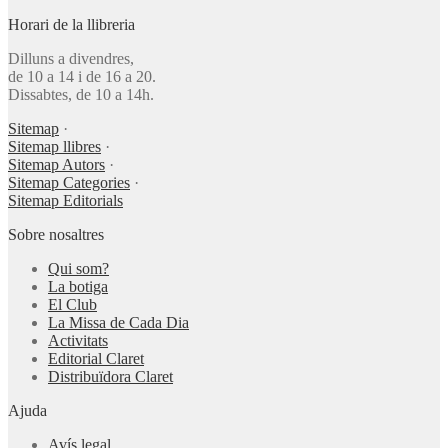
Horari de la llibreria
Dilluns a divendres,
de 10 a 14 i de 16 a 20.
Dissabtes, de 10 a 14h.
Sitemap
·
Sitemap llibres
·
Sitemap Autors
·
Sitemap Categories
·
Sitemap Editorials
Sobre nosaltres
Qui som?
La botiga
El Club
La Missa de Cada Dia
Activitats
Editorial Claret
Distribuïdora Claret
Ajuda
Avís legal