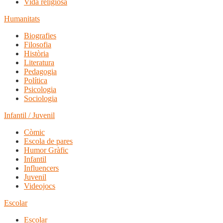
Vida religiosa
Humanitats
Biografies
Filosofia
Història
Literatura
Pedagogia
Política
Psicologia
Sociologia
Infantil / Juvenil
Còmic
Escola de pares
Humor Gràfic
Infantil
Influencers
Juvenil
Videojocs
Escolar
Escolar