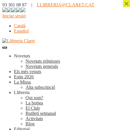
×
93 301 08 87 |
LLIBRERIA@CLARET.CAT
Iniciar sessió
Català
Español
Novetats
Novetats religioses
Novetats generals
Els més venuts
Estiu 2026
La Missa
Alta subscripció
Llibreria
Qui som?
La botiga
El Club
Butlletí setmanal
Activitats
Blog
Editorial