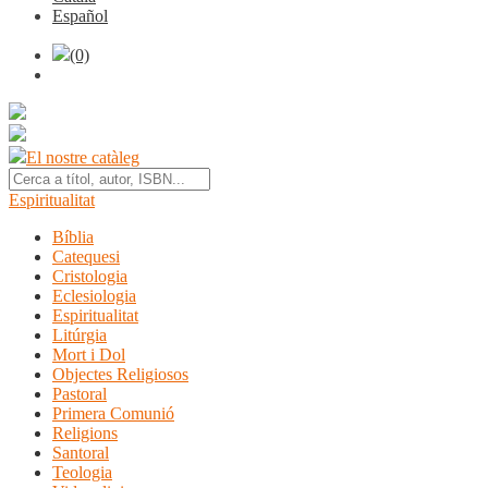
Español
(0)
El nostre catàleg
Espiritualitat
Bíblia
Catequesi
Cristologia
Eclesiologia
Espiritualitat
Litúrgia
Mort i Dol
Objectes Religiosos
Pastoral
Primera Comunió
Religions
Santoral
Teologia