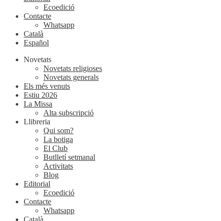
Ecoedició
Contacte
Whatsapp
Català
Español
Novetats
Novetats religioses
Novetats generals
Els més venuts
Estiu 2026
La Missa
Alta subscripció
Llibreria
Qui som?
La botiga
El Club
Butlletí setmanal
Activitats
Blog
Editorial
Ecoedició
Contacte
Whatsapp
Català