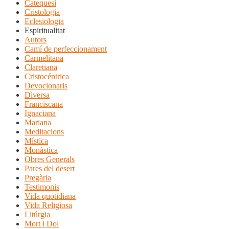
Catequesi
Cristologia
Eclesiologia
Espiritualitat
Autors
Camí de perfeccionament
Carmelitana
Claretiana
Cristocéntrica
Devocionaris
Diversa
Franciscana
Ignaciana
Mariana
Meditacions
Mística
Monàstica
Obres Generals
Pares del desert
Pregària
Testimonis
Vida quotidiana
Vida Religiosa
Litúrgia
Mort i Dol