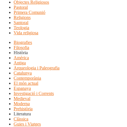
Objectes Religiosos
Pastoral
Primera Comunió
Religions
Santoral
Teologia
Vida religiosa
Biografies
Filosofia
Història
Amèrica
Antiga
Arqueologia i Paleografia
Catalunya
Contemporània
El món actual
Espanaya
Investigació i Corrents
Medieval
Moderna
Prehistòria
Literatura
Clàssica
Guies i Viatges