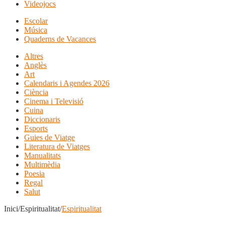
Videojocs
Escolar
Música
Quaderns de Vacances
Altres
Anglès
Art
Calendaris i Agendes 2026
Ciència
Cinema i Televisió
Cuina
Diccionaris
Esports
Guies de Viatge
Literatura de Viatges
Manualitats
Multimèdia
Poesia
Regal
Salut
Inici/Espiritualitat/
Espiritualitat