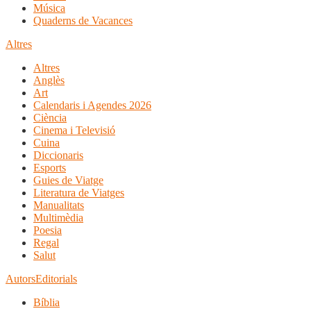
Música
Quaderns de Vacances
Altres
Altres
Anglès
Art
Calendaris i Agendes 2026
Ciència
Cinema i Televisió
Cuina
Diccionaris
Esports
Guies de Viatge
Literatura de Viatges
Manualitats
Multimèdia
Poesia
Regal
Salut
Autors
Editorials
Bíblia