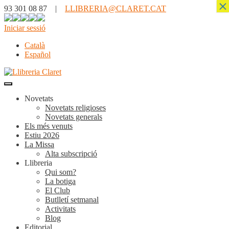
×
93 301 08 87 |
LLIBRERIA@CLARET.CAT
Iniciar sessió
Català
Español
Novetats
Novetats religioses
Novetats generals
Els més venuts
Estiu 2026
La Missa
Alta subscripció
Llibreria
Qui som?
La botiga
El Club
Butlletí setmanal
Activitats
Blog
Editorial