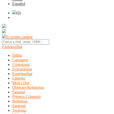
Español
(0)
El nostre catàleg
Espiritualitat
Bíblia
Catequesi
Cristologia
Eclesiologia
Espiritualitat
Litúrgia
Mort i Dol
Objectes Religiosos
Pastoral
Primera Comunió
Religions
Santoral
Teologia