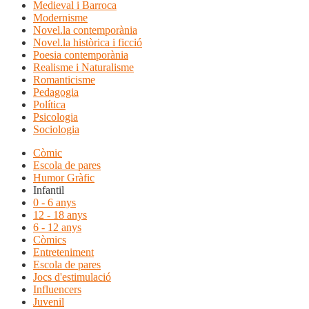
Medieval i Barroca
Modernisme
Novel.la contemporània
Novel.la històrica i ficció
Poesia contemporània
Realisme i Naturalisme
Romanticisme
Pedagogia
Política
Psicologia
Sociologia
Còmic
Escola de pares
Humor Gràfic
Infantil
0 - 6 anys
12 - 18 anys
6 - 12 anys
Còmics
Entreteniment
Escola de pares
Jocs d'estimulació
Influencers
Juvenil