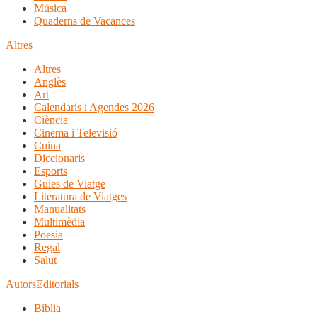
Música
Quaderns de Vacances
Altres
Altres
Anglès
Art
Calendaris i Agendes 2026
Ciència
Cinema i Televisió
Cuina
Diccionaris
Esports
Guies de Viatge
Literatura de Viatges
Manualitats
Multimèdia
Poesia
Regal
Salut
Autors
Editorials
Bíblia