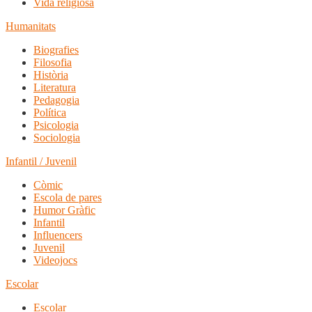
Vida religiosa
Humanitats
Biografies
Filosofia
Història
Literatura
Pedagogia
Política
Psicologia
Sociologia
Infantil / Juvenil
Còmic
Escola de pares
Humor Gràfic
Infantil
Influencers
Juvenil
Videojocs
Escolar
Escolar