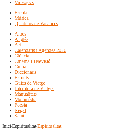
Videojocs
Escolar
Música
Quaderns de Vacances
Altres
Anglès
Art
Calendaris i Agendes 2026
Ciència
Cinema i Televisió
Cuina
Diccionaris
Esports
Guies de Viatge
Literatura de Viatges
Manualitats
Multimèdia
Poesia
Regal
Salut
Inici/Espiritualitat/
Espiritualitat