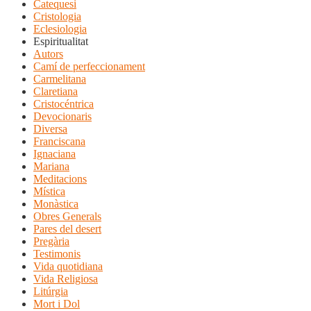
Catequesi
Cristologia
Eclesiologia
Espiritualitat
Autors
Camí de perfeccionament
Carmelitana
Claretiana
Cristocéntrica
Devocionaris
Diversa
Franciscana
Ignaciana
Mariana
Meditacions
Mística
Monàstica
Obres Generals
Pares del desert
Pregària
Testimonis
Vida quotidiana
Vida Religiosa
Litúrgia
Mort i Dol