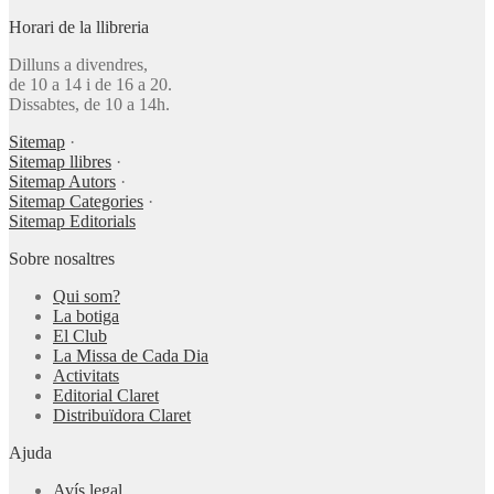
Horari de la llibreria
Dilluns a divendres,
de 10 a 14 i de 16 a 20.
Dissabtes, de 10 a 14h.
Sitemap
·
Sitemap llibres
·
Sitemap Autors
·
Sitemap Categories
·
Sitemap Editorials
Sobre nosaltres
Qui som?
La botiga
El Club
La Missa de Cada Dia
Activitats
Editorial Claret
Distribuïdora Claret
Ajuda
Avís legal