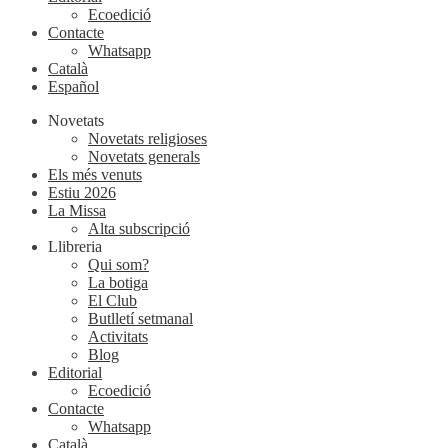
Ecoedició
Contacte
Whatsapp
Català
Español
Novetats
Novetats religioses
Novetats generals
Els més venuts
Estiu 2026
La Missa
Alta subscripció
Llibreria
Qui som?
La botiga
El Club
Butlletí setmanal
Activitats
Blog
Editorial
Ecoedició
Contacte
Whatsapp
Català