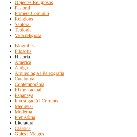
Objectes Religiosos
Pastoral
Primera Comunió
Religions
Santoral
Teologia
Vida religiosa
Biografies
Filosofia
Història
Amèrica
Antiga
Arqueologia i Paleografia
Catalunya
Contemporània
El món actual
Espanaya
Investigació i Corrents
Medieval
Moderna
Prehistòria
Literatura
Clàssica
Guies i Viatges