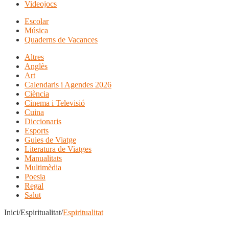
Videojocs
Escolar
Música
Quaderns de Vacances
Altres
Anglès
Art
Calendaris i Agendes 2026
Ciència
Cinema i Televisió
Cuina
Diccionaris
Esports
Guies de Viatge
Literatura de Viatges
Manualitats
Multimèdia
Poesia
Regal
Salut
Inici/Espiritualitat/
Espiritualitat