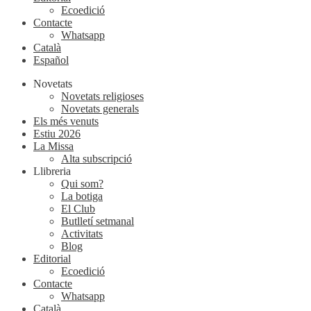
Ecoedició
Contacte
Whatsapp
Català
Español
Novetats
Novetats religioses
Novetats generals
Els més venuts
Estiu 2026
La Missa
Alta subscripció
Llibreria
Qui som?
La botiga
El Club
Butlletí setmanal
Activitats
Blog
Editorial
Ecoedició
Contacte
Whatsapp
Català