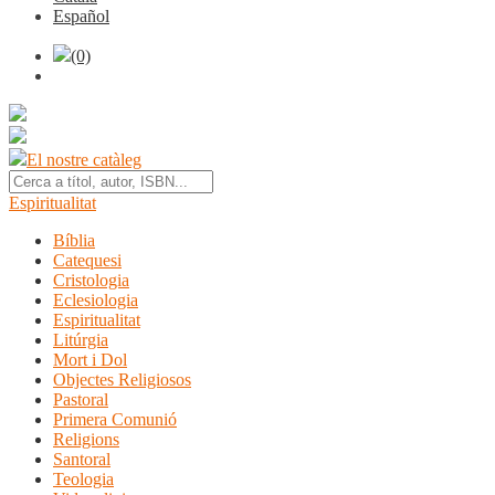
Español
(0)
El nostre catàleg
Espiritualitat
Bíblia
Catequesi
Cristologia
Eclesiologia
Espiritualitat
Litúrgia
Mort i Dol
Objectes Religiosos
Pastoral
Primera Comunió
Religions
Santoral
Teologia