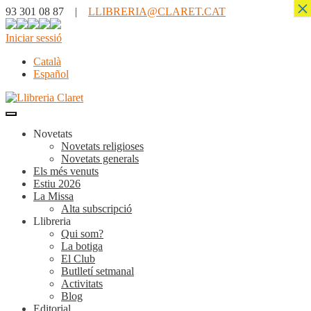
×
93 301 08 87 |
LLIBRERIA@CLARET.CAT
Iniciar sessió
Català
Español
Novetats
Novetats religioses
Novetats generals
Els més venuts
Estiu 2026
La Missa
Alta subscripció
Llibreria
Qui som?
La botiga
El Club
Butlletí setmanal
Activitats
Blog
Editorial