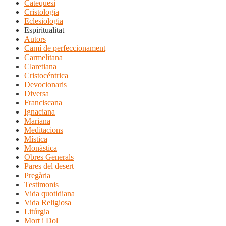
Catequesi
Cristologia
Eclesiologia
Espiritualitat
Autors
Camí de perfeccionament
Carmelitana
Claretiana
Cristocéntrica
Devocionaris
Diversa
Franciscana
Ignaciana
Mariana
Meditacions
Mística
Monàstica
Obres Generals
Pares del desert
Pregària
Testimonis
Vida quotidiana
Vida Religiosa
Litúrgia
Mort i Dol