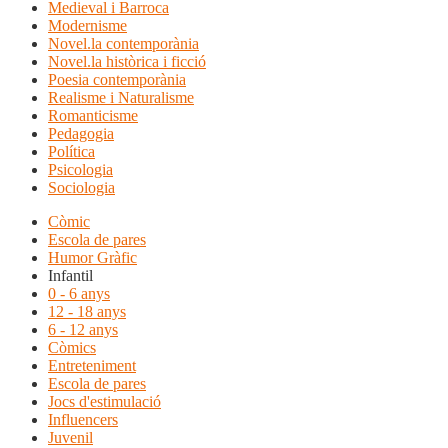
Medieval i Barroca
Modernisme
Novel.la contemporània
Novel.la històrica i ficció
Poesia contemporània
Realisme i Naturalisme
Romanticisme
Pedagogia
Política
Psicologia
Sociologia
Còmic
Escola de pares
Humor Gràfic
Infantil
0 - 6 anys
12 - 18 anys
6 - 12 anys
Còmics
Entreteniment
Escola de pares
Jocs d'estimulació
Influencers
Juvenil