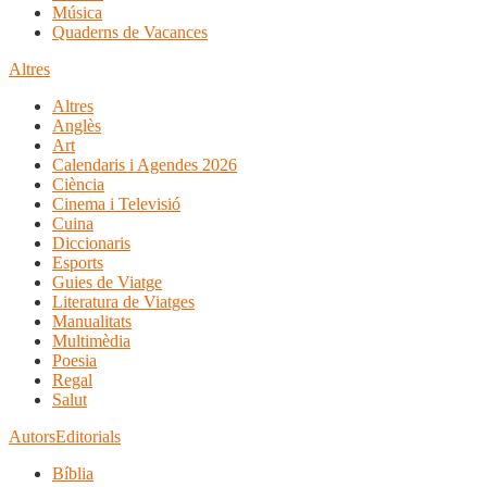
Música
Quaderns de Vacances
Altres
Altres
Anglès
Art
Calendaris i Agendes 2026
Ciència
Cinema i Televisió
Cuina
Diccionaris
Esports
Guies de Viatge
Literatura de Viatges
Manualitats
Multimèdia
Poesia
Regal
Salut
Autors
Editorials
Bíblia