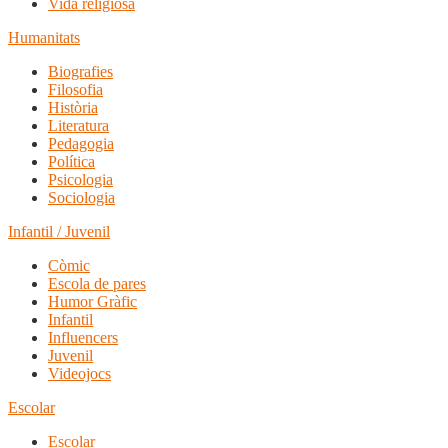
Vida religiosa
Humanitats
Biografies
Filosofia
Història
Literatura
Pedagogia
Política
Psicologia
Sociologia
Infantil / Juvenil
Còmic
Escola de pares
Humor Gràfic
Infantil
Influencers
Juvenil
Videojocs
Escolar
Escolar