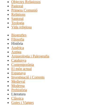
Objectes Religiosos
Pastoral
Primera Comunió
Religions
Santoral
Teologia
Vida religiosa
Biografies
Filosofia
Història
Amèrica
Antiga
Arqueologia i Paleografia
Catalunya
Contemporània
El món actual
Espanaya
Investigació i Corrents
Medieval
Moderna
Prehistòria
Literatura
Clàssica
Guies i Viatges