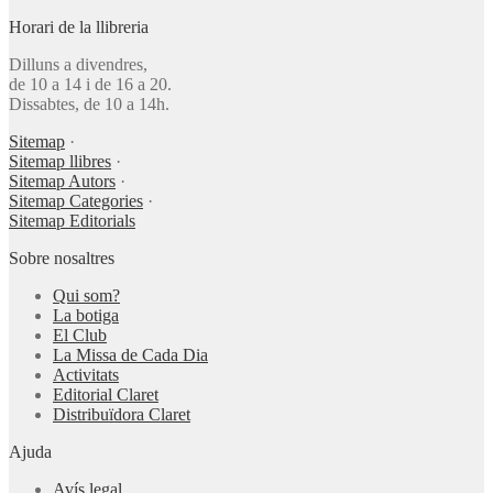
Horari de la llibreria
Dilluns a divendres,
de 10 a 14 i de 16 a 20.
Dissabtes, de 10 a 14h.
Sitemap
·
Sitemap llibres
·
Sitemap Autors
·
Sitemap Categories
·
Sitemap Editorials
Sobre nosaltres
Qui som?
La botiga
El Club
La Missa de Cada Dia
Activitats
Editorial Claret
Distribuïdora Claret
Ajuda
Avís legal