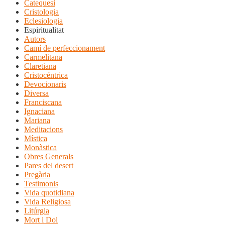
Catequesi
Cristologia
Eclesiologia
Espiritualitat
Autors
Camí de perfeccionament
Carmelitana
Claretiana
Cristocéntrica
Devocionaris
Diversa
Franciscana
Ignaciana
Mariana
Meditacions
Mística
Monàstica
Obres Generals
Pares del desert
Pregària
Testimonis
Vida quotidiana
Vida Religiosa
Litúrgia
Mort i Dol