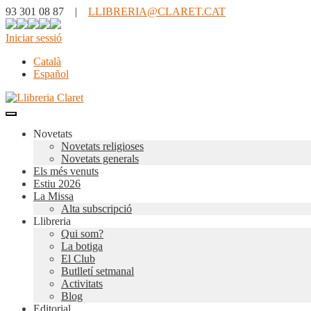
93 301 08 87 |
LLIBRERIA@CLARET.CAT
Iniciar sessió
Català
Español
Novetats
Novetats religioses
Novetats generals
Els més venuts
Estiu 2026
La Missa
Alta subscripció
Llibreria
Qui som?
La botiga
El Club
Butlletí setmanal
Activitats
Blog
Editorial