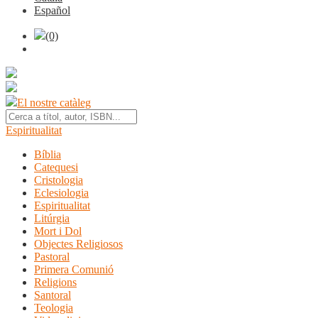
Español
(0)
El nostre catàleg
Espiritualitat
Bíblia
Catequesi
Cristologia
Eclesiologia
Espiritualitat
Litúrgia
Mort i Dol
Objectes Religiosos
Pastoral
Primera Comunió
Religions
Santoral
Teologia