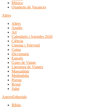
Música
Quaderns de Vacances
Altres
Altres
Anglès
Art
Calendaris i Agendes 2026
Ciència
Cinema i Televisió
Cuina
Diccionaris
Esports
Guies de Viatge
Literatura de Viatges
Manualitats
Multimèdia
Poesia
Regal
Salut
Autors
Editorials
Bíblia