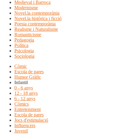
Medieval i Barroca
Modernisme
Novel.la contemporània
Novel.la històrica i ficció
Poesia contemporània
Realisme i Naturalisme
Romanticisme
Pedagogia
Política
Psicologia
Sociologia
Còmic
Escola de pares
Humor Gràfic
Infantil
0 - 6 anys
12 - 18 anys
6 - 12 anys
Còmics
Entreteniment
Escola de pares
Jocs d'estimulació
Influencers
Juvenil