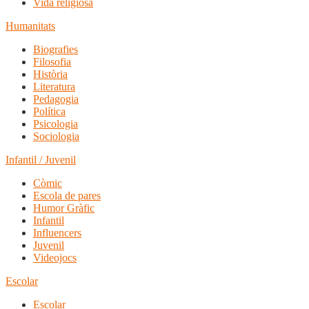
Vida religiosa
Humanitats
Biografies
Filosofia
Història
Literatura
Pedagogia
Política
Psicologia
Sociologia
Infantil / Juvenil
Còmic
Escola de pares
Humor Gràfic
Infantil
Influencers
Juvenil
Videojocs
Escolar
Escolar