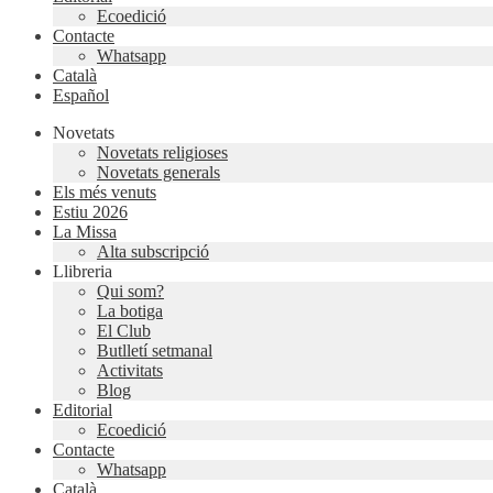
Ecoedició
Contacte
Whatsapp
Català
Español
Novetats
Novetats religioses
Novetats generals
Els més venuts
Estiu 2026
La Missa
Alta subscripció
Llibreria
Qui som?
La botiga
El Club
Butlletí setmanal
Activitats
Blog
Editorial
Ecoedició
Contacte
Whatsapp
Català