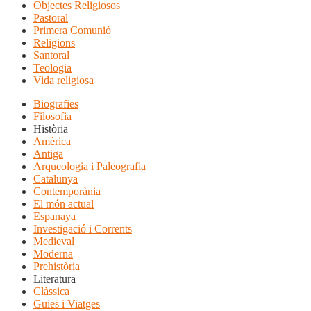
Objectes Religiosos
Pastoral
Primera Comunió
Religions
Santoral
Teologia
Vida religiosa
Biografies
Filosofia
Història
Amèrica
Antiga
Arqueologia i Paleografia
Catalunya
Contemporània
El món actual
Espanaya
Investigació i Corrents
Medieval
Moderna
Prehistòria
Literatura
Clàssica
Guies i Viatges