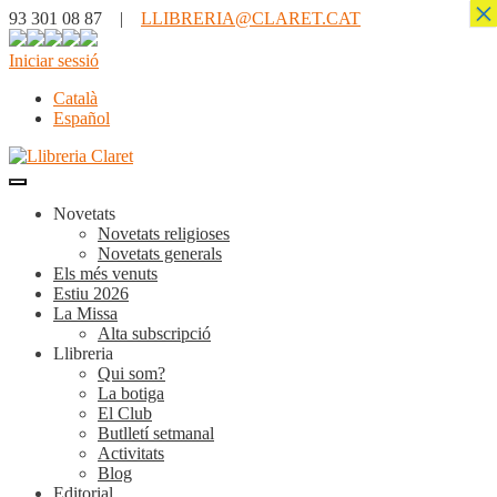
×
93 301 08 87 |
LLIBRERIA@CLARET.CAT
Iniciar sessió
Català
Español
Novetats
Novetats religioses
Novetats generals
Els més venuts
Estiu 2026
La Missa
Alta subscripció
Llibreria
Qui som?
La botiga
El Club
Butlletí setmanal
Activitats
Blog
Editorial