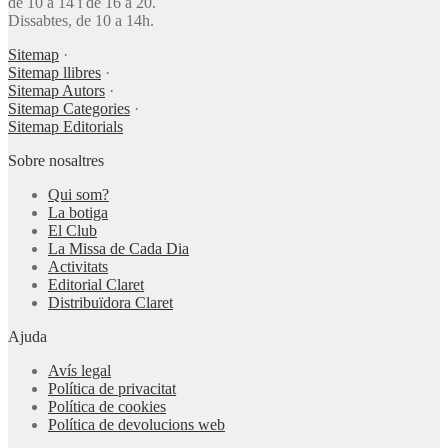
de 10 a 14 i de 16 a 20.
Dissabtes, de 10 a 14h.
Sitemap
·
Sitemap llibres
·
Sitemap Autors
·
Sitemap Categories
·
Sitemap Editorials
Sobre nosaltres
Qui som?
La botiga
El Club
La Missa de Cada Dia
Activitats
Editorial Claret
Distribuïdora Claret
Ajuda
Avís legal
Política de privacitat
Política de cookies
Política de devolucions web