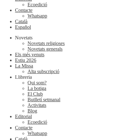
Ecoedició
Contacte
Whatsapp
Català
Español
Novetats
Novetats religioses
Novetats generals
Els més venuts
Estiu 2026
La Missa
Alta subscripció
Llibreria
Qui som?
La botiga
El Club
Butlletí setmanal
Activitats
Blog
Editorial
Ecoedició
Contacte
Whatsapp
Català