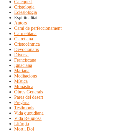
Catequesi
Cristologia
Eclesiologia
Espiritualitat
Autors
Camí de perfeccionament
Carmelitana
Claretiana
Cristocéntrica
Devocionaris
Diversa
Franciscana
Ignaciana
Mariana
Meditacions
Mística
Monàstica
Obres Generals
Pares del desert
Pregària
Testimonis
Vida quotidiana
Vida Religiosa
Litúrgia
Mort i Dol