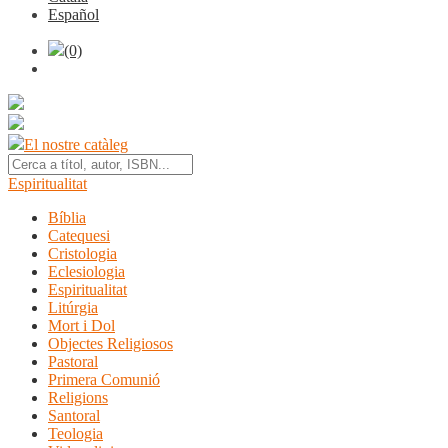
Español
(0)
El nostre catàleg
Espiritualitat
Bíblia
Catequesi
Cristologia
Eclesiologia
Espiritualitat
Litúrgia
Mort i Dol
Objectes Religiosos
Pastoral
Primera Comunió
Religions
Santoral
Teologia