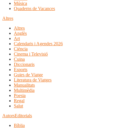
Música
Quaderns de Vacances
Altres
Altres
Anglès
Art
Calendaris i Agendes 2026
Ciència
Cinema i Televisió
Cuina
Diccionaris
Esports
Guies de Viatge
Literatura de Viatges
Manualitats
Multimèdia
Poesia
Regal
Salut
Autors
Editorials
Bíblia