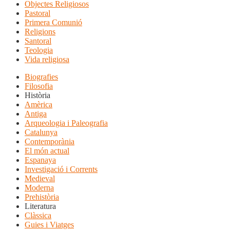
Objectes Religiosos
Pastoral
Primera Comunió
Religions
Santoral
Teologia
Vida religiosa
Biografies
Filosofia
Història
Amèrica
Antiga
Arqueologia i Paleografia
Catalunya
Contemporània
El món actual
Espanaya
Investigació i Corrents
Medieval
Moderna
Prehistòria
Literatura
Clàssica
Guies i Viatges