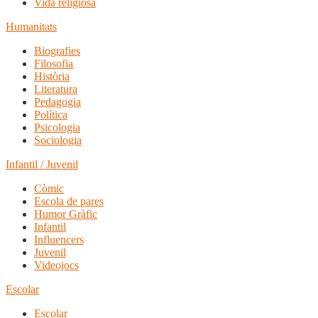
Vida religiosa
Humanitats
Biografies
Filosofia
Història
Literatura
Pedagogia
Política
Psicologia
Sociologia
Infantil / Juvenil
Còmic
Escola de pares
Humor Gràfic
Infantil
Influencers
Juvenil
Videojocs
Escolar
Escolar