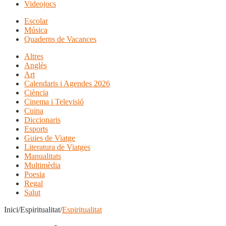
Videojocs
Escolar
Música
Quaderns de Vacances
Altres
Anglès
Art
Calendaris i Agendes 2026
Ciència
Cinema i Televisió
Cuina
Diccionaris
Esports
Guies de Viatge
Literatura de Viatges
Manualitats
Multimèdia
Poesia
Regal
Salut
Inici/Espiritualitat/
Espiritualitat