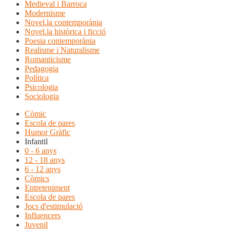
Medieval i Barroca
Modernisme
Novel.la contemporània
Novel.la històrica i ficció
Poesia contemporània
Realisme i Naturalisme
Romanticisme
Pedagogia
Política
Psicologia
Sociologia
Còmic
Escola de pares
Humor Gràfic
Infantil
0 - 6 anys
12 - 18 anys
6 - 12 anys
Còmics
Entreteniment
Escola de pares
Jocs d'estimulació
Influencers
Juvenil