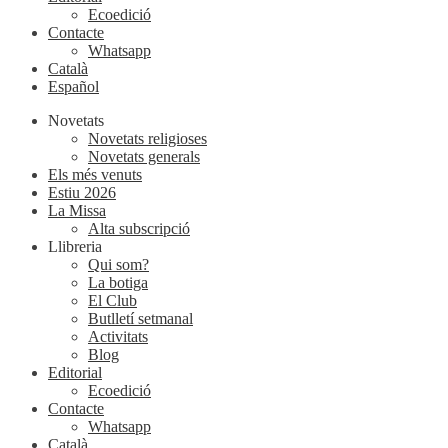
Ecoedició
Contacte
Whatsapp
Català
Español
Novetats
Novetats religioses
Novetats generals
Els més venuts
Estiu 2026
La Missa
Alta subscripció
Llibreria
Qui som?
La botiga
El Club
Butlletí setmanal
Activitats
Blog
Editorial
Ecoedició
Contacte
Whatsapp
Català