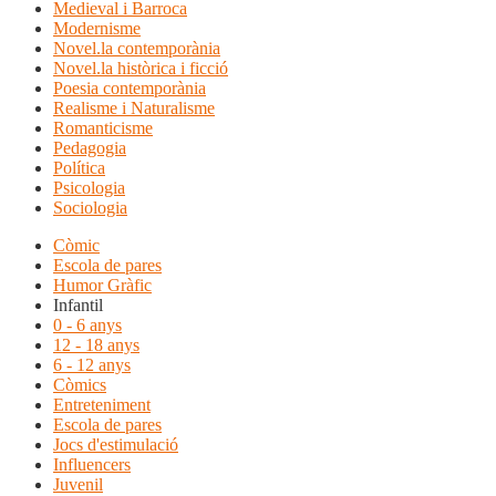
Medieval i Barroca
Modernisme
Novel.la contemporània
Novel.la històrica i ficció
Poesia contemporània
Realisme i Naturalisme
Romanticisme
Pedagogia
Política
Psicologia
Sociologia
Còmic
Escola de pares
Humor Gràfic
Infantil
0 - 6 anys
12 - 18 anys
6 - 12 anys
Còmics
Entreteniment
Escola de pares
Jocs d'estimulació
Influencers
Juvenil