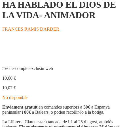
HA HABLADO EL DIOS DE
LA VIDA- ANIMADOR
FRANCES RAMIS DARDER
Compartir
5% descompte exclusiu web
10,60
€
10,07
€
No disponible
Enviament gratuït
en comandes superiors a
50€
a Espanya
peninsular i
80€
a Balears; o podeu recollir-lo a la botiga.
La Llibreria Claret estarà tancada de l’1 al 25 d’agost, ambdòs
inclosos.
Els enviaments es reactivaran el dimecres 26 d’agost.