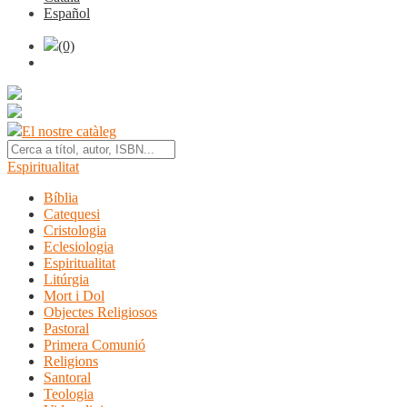
Español
(0)
El nostre catàleg
Espiritualitat
Bíblia
Catequesi
Cristologia
Eclesiologia
Espiritualitat
Litúrgia
Mort i Dol
Objectes Religiosos
Pastoral
Primera Comunió
Religions
Santoral
Teologia