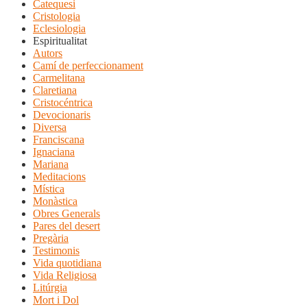
Catequesi
Cristologia
Eclesiologia
Espiritualitat
Autors
Camí de perfeccionament
Carmelitana
Claretiana
Cristocéntrica
Devocionaris
Diversa
Franciscana
Ignaciana
Mariana
Meditacions
Mística
Monàstica
Obres Generals
Pares del desert
Pregària
Testimonis
Vida quotidiana
Vida Religiosa
Litúrgia
Mort i Dol