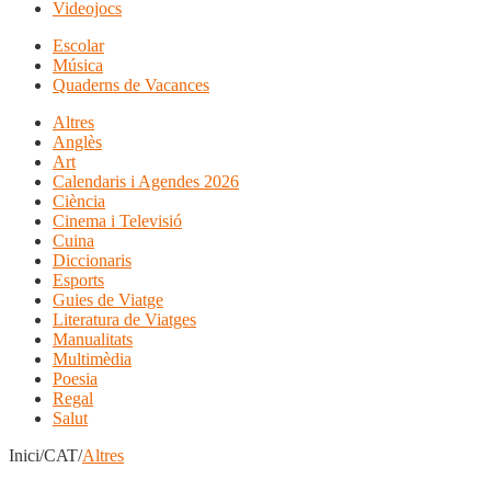
Videojocs
Escolar
Música
Quaderns de Vacances
Altres
Anglès
Art
Calendaris i Agendes 2026
Ciència
Cinema i Televisió
Cuina
Diccionaris
Esports
Guies de Viatge
Literatura de Viatges
Manualitats
Multimèdia
Poesia
Regal
Salut
Inici/CAT/
Altres