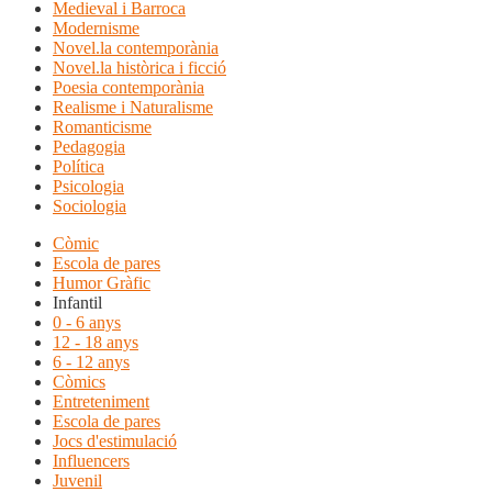
Medieval i Barroca
Modernisme
Novel.la contemporània
Novel.la històrica i ficció
Poesia contemporània
Realisme i Naturalisme
Romanticisme
Pedagogia
Política
Psicologia
Sociologia
Còmic
Escola de pares
Humor Gràfic
Infantil
0 - 6 anys
12 - 18 anys
6 - 12 anys
Còmics
Entreteniment
Escola de pares
Jocs d'estimulació
Influencers
Juvenil