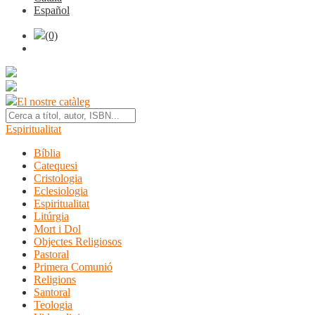
Español
(0)
El nostre catàleg
Espiritualitat
Bíblia
Catequesi
Cristologia
Eclesiologia
Espiritualitat
Litúrgia
Mort i Dol
Objectes Religiosos
Pastoral
Primera Comunió
Religions
Santoral
Teologia