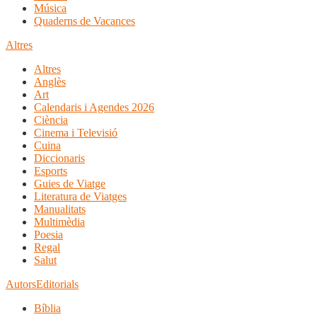
Música
Quaderns de Vacances
Altres
Altres
Anglès
Art
Calendaris i Agendes 2026
Ciència
Cinema i Televisió
Cuina
Diccionaris
Esports
Guies de Viatge
Literatura de Viatges
Manualitats
Multimèdia
Poesia
Regal
Salut
Autors
Editorials
Bíblia