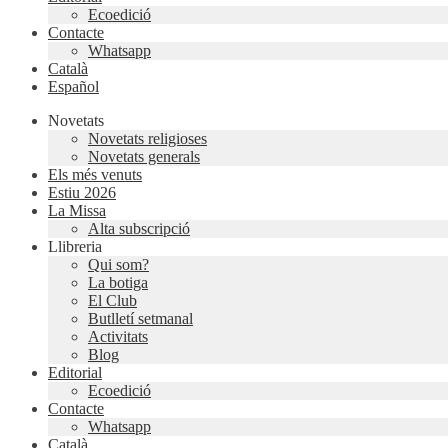
Ecoedició
Contacte
Whatsapp
Català
Español
Novetats
Novetats religioses
Novetats generals
Els més venuts
Estiu 2026
La Missa
Alta subscripció
Llibreria
Qui som?
La botiga
El Club
Butlletí setmanal
Activitats
Blog
Editorial
Ecoedició
Contacte
Whatsapp
Català