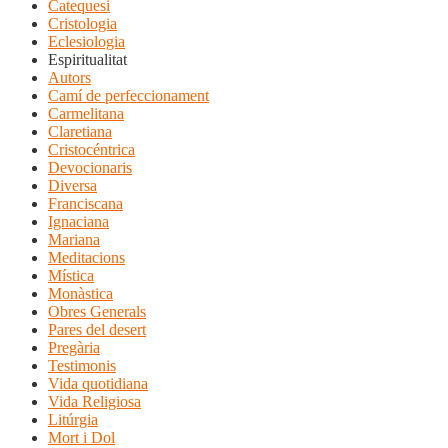
Catequesi
Cristologia
Eclesiologia
Espiritualitat
Autors
Camí de perfeccionament
Carmelitana
Claretiana
Cristocéntrica
Devocionaris
Diversa
Franciscana
Ignaciana
Mariana
Meditacions
Mística
Monàstica
Obres Generals
Pares del desert
Pregària
Testimonis
Vida quotidiana
Vida Religiosa
Litúrgia
Mort i Dol