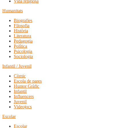
Vida religiosa
Humanitats
Biografies
Filosofia
Història
Literatura
Pedagogia
Política
Psicologia
Sociologia
Infantil / Juvenil
Còmic
Escola de pares
Humor Gràfic
Infantil
Influencers
Juvenil
Videojocs
Escolar
Escolar