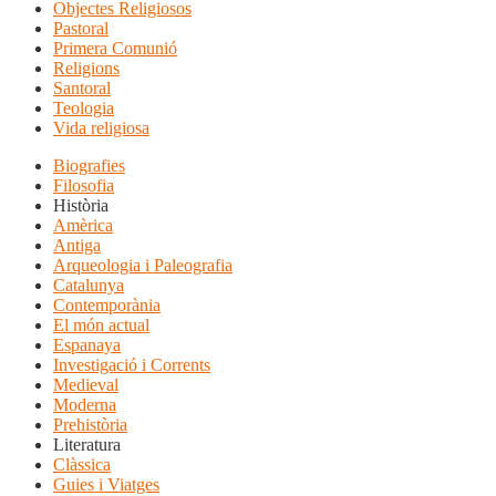
Objectes Religiosos
Pastoral
Primera Comunió
Religions
Santoral
Teologia
Vida religiosa
Biografies
Filosofia
Història
Amèrica
Antiga
Arqueologia i Paleografia
Catalunya
Contemporània
El món actual
Espanaya
Investigació i Corrents
Medieval
Moderna
Prehistòria
Literatura
Clàssica
Guies i Viatges