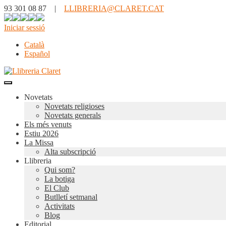
93 301 08 87 |
LLIBRERIA@CLARET.CAT
Iniciar sessió
Català
Español
Novetats
Novetats religioses
Novetats generals
Els més venuts
Estiu 2026
La Missa
Alta subscripció
Llibreria
Qui som?
La botiga
El Club
Butlletí setmanal
Activitats
Blog
Editorial