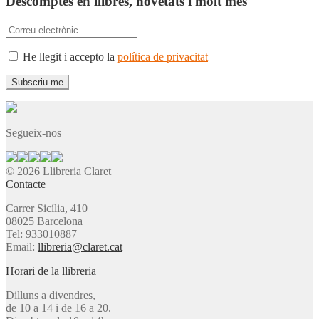
Descomptes en llibres, novetats i molt més
He llegit i accepto la
política de privacitat
Segueix-nos
© 2026 Llibreria Claret
Contacte
Carrer Sicília, 410
08025 Barcelona
Tel: 933010887
Email:
llibreria@claret.cat
Horari de la llibreria
Dilluns a divendres,
de 10 a 14 i de 16 a 20.