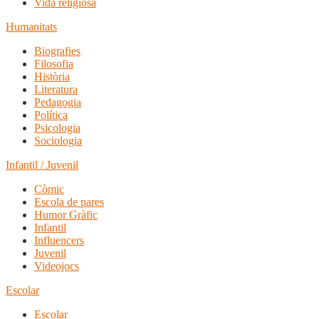
Vida religiosa
Humanitats
Biografies
Filosofia
Història
Literatura
Pedagogia
Política
Psicologia
Sociologia
Infantil / Juvenil
Còmic
Escola de pares
Humor Gràfic
Infantil
Influencers
Juvenil
Videojocs
Escolar
Escolar