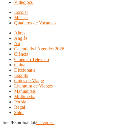
Videojocs
Escolar
Música
Quaderns de Vacances
Altres
Anglès
Art
Calendaris i Agendes 2026
Ciència
Cinema i Televisió
Cuina
Diccionaris
Esports
Guies de Viatge
Literatura de Viatges
Manualitats
Multimèdia
Poesia
Regal
Salut
Inici/Espiritualitat/
Catequesi