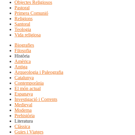
Objectes Religiosos
Pastoral
Primera Comunió
Religions
Santoral
Teologia
Vida religiosa
Biografies
Filosofia
Història
Amèrica
Antiga
Arqueologia i Paleografia
Catalunya
Contemporània
El món actual
Espanaya
Investigació i Corrents
Medieval
Moderna
Prehistòria
Literatura
Clàssica
Guies i Viatges