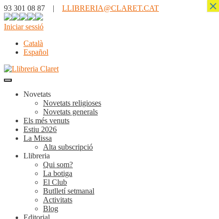
×
93 301 08 87 |
LLIBRERIA@CLARET.CAT
Iniciar sessió
Català
Español
Novetats
Novetats religioses
Novetats generals
Els més venuts
Estiu 2026
La Missa
Alta subscripció
Llibreria
Qui som?
La botiga
El Club
Butlletí setmanal
Activitats
Blog
Editorial