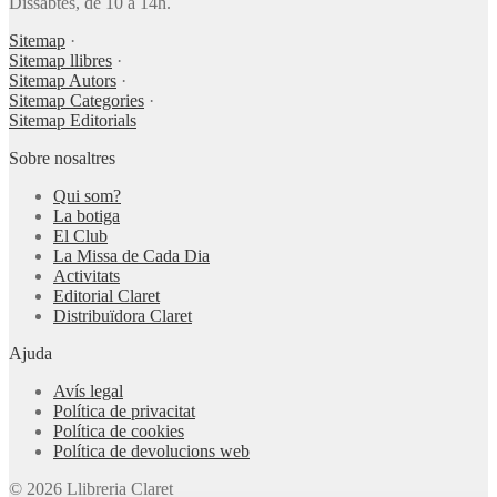
Dissabtes, de 10 a 14h.
Sitemap
·
Sitemap llibres
·
Sitemap Autors
·
Sitemap Categories
·
Sitemap Editorials
Sobre nosaltres
Qui som?
La botiga
El Club
La Missa de Cada Dia
Activitats
Editorial Claret
Distribuïdora Claret
Ajuda
Avís legal
Política de privacitat
Política de cookies
Política de devolucions web
© 2026 Llibreria Claret