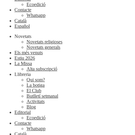
Ecoedició
Contacte
Whatsapp
Català
Español
Novetats
Novetats religioses
Novetats generals
Els més venuts
Estiu 2026
La Missa
Alta subscripció
Llibreria
Qui som?
La botiga
El Club
Butlletí setmanal
Activitats
Blog
Editorial
Ecoedició
Contacte
Whatsapp
Català