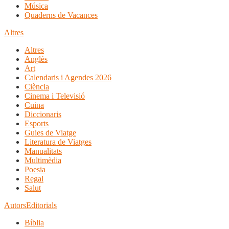
Música
Quaderns de Vacances
Altres
Altres
Anglès
Art
Calendaris i Agendes 2026
Ciència
Cinema i Televisió
Cuina
Diccionaris
Esports
Guies de Viatge
Literatura de Viatges
Manualitats
Multimèdia
Poesia
Regal
Salut
Autors
Editorials
Bíblia