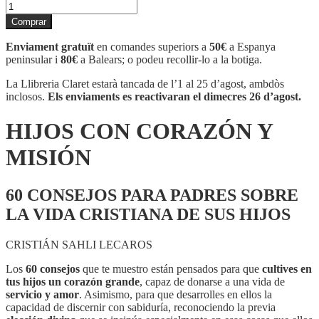
quantitat
de
Comprar
HIJOS
CON
Enviament gratuït
en comandes superiors a
50€
a Espanya
CORAZÓN
peninsular i
80€
a Balears; o podeu recollir-lo a la botiga.
Y
MISIÓN
La Llibreria Claret estarà tancada de l’1 al 25 d’agost, ambdòs
inclosos.
Els enviaments es reactivaran el dimecres 26 d’agost.
HIJOS CON CORAZÓN Y
MISIÓN
60 CONSEJOS PARA PADRES SOBRE
LA VIDA CRISTIANA DE SUS HIJOS
CRISTIÁN SAHLI LECAROS
Los
60 consejos
que te muestro están pensados para que
cultives en
tus hijos
un corazón grande
, capaz de donarse a una vida de
servicio y amor
. Asimismo, para que desarrolles en ellos la
capacidad de discernir con sabiduría, reconociendo la previa