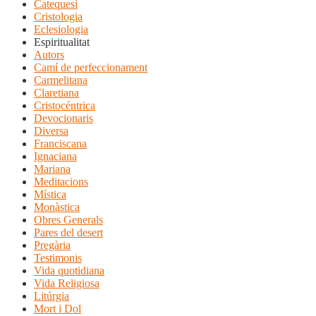
Catequesi
Cristologia
Eclesiologia
Espiritualitat
Autors
Camí de perfeccionament
Carmelitana
Claretiana
Cristocéntrica
Devocionaris
Diversa
Franciscana
Ignaciana
Mariana
Meditacions
Mística
Monàstica
Obres Generals
Pares del desert
Pregària
Testimonis
Vida quotidiana
Vida Religiosa
Litúrgia
Mort i Dol