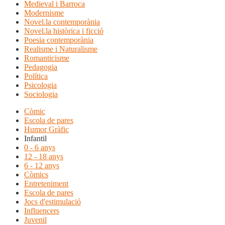
Medieval i Barroca
Modernisme
Novel.la contemporània
Novel.la històrica i ficció
Poesia contemporània
Realisme i Naturalisme
Romanticisme
Pedagogia
Política
Psicologia
Sociologia
Còmic
Escola de pares
Humor Gràfic
Infantil
0 - 6 anys
12 - 18 anys
6 - 12 anys
Còmics
Entreteniment
Escola de pares
Jocs d'estimulació
Influencers
Juvenil