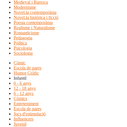
Medieval i Barroca
Modernisme
Novel.la contemporània
Novel.la històrica i ficció
Poesia contemporània
Realisme i Naturalisme
Romanticisme
Pedagogia
Política
Psicologia
Sociologia
Còmic
Escola de pares
Humor Gràfic
Infantil
0 - 6 anys
12 - 18 anys
6 - 12 anys
Còmics
Entreteniment
Escola de pares
Jocs d'estimulació
Influencers
Juvenil