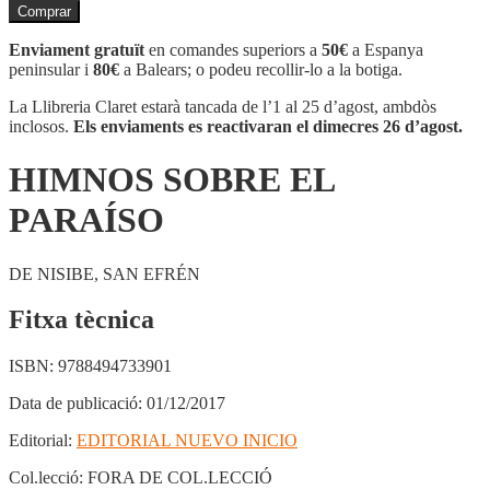
de
Comprar
HIMNOS
SOBRE
Enviament gratuït
en comandes superiors a
50€
a Espanya
EL
peninsular i
80€
a Balears; o podeu recollir-lo a la botiga.
PARAÍSO
La Llibreria Claret estarà tancada de l’1 al 25 d’agost, ambdòs
inclosos.
Els enviaments es reactivaran el dimecres 26 d’agost.
HIMNOS SOBRE EL
PARAÍSO
DE NISIBE, SAN EFRÉN
Fitxa tècnica
ISBN:
9788494733901
Data de publicació:
01/12/2017
Editorial:
EDITORIAL NUEVO INICIO
Col.lecció:
FORA DE COL.LECCIÓ