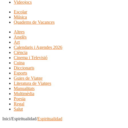
Videojocs
Escolar
Música
Quaderns de Vacances
Altres
Anglès
Art
Calendaris i Agendes 2026
Ciència
Cinema i Televisió
Cuina
Diccionaris
Esports
Guies de Viatge
Literatura de Viatges
Manualitats
Multimèdia
Poesia
Regal
Salut
Inici/Espiritualidad/
Espiritualidad