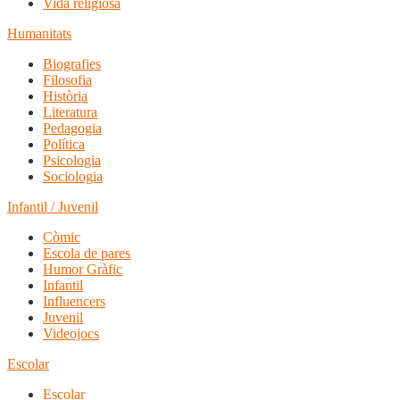
Vida religiosa
Humanitats
Biografies
Filosofia
Història
Literatura
Pedagogia
Política
Psicologia
Sociologia
Infantil / Juvenil
Còmic
Escola de pares
Humor Gràfic
Infantil
Influencers
Juvenil
Videojocs
Escolar
Escolar