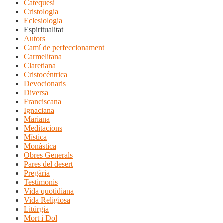
Catequesi
Cristologia
Eclesiologia
Espiritualitat
Autors
Camí de perfeccionament
Carmelitana
Claretiana
Cristocéntrica
Devocionaris
Diversa
Franciscana
Ignaciana
Mariana
Meditacions
Mística
Monàstica
Obres Generals
Pares del desert
Pregària
Testimonis
Vida quotidiana
Vida Religiosa
Litúrgia
Mort i Dol