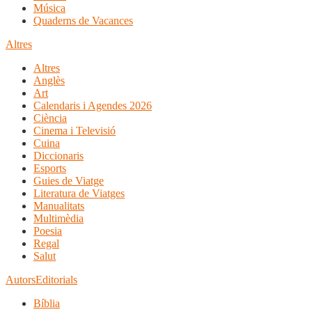
Música
Quaderns de Vacances
Altres
Altres
Anglès
Art
Calendaris i Agendes 2026
Ciència
Cinema i Televisió
Cuina
Diccionaris
Esports
Guies de Viatge
Literatura de Viatges
Manualitats
Multimèdia
Poesia
Regal
Salut
Autors
Editorials
Bíblia