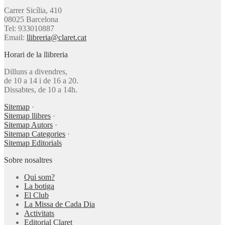
Carrer Sicília, 410
08025 Barcelona
Tel: 933010887
Email:
llibreria@claret.cat
Horari de la llibreria
Dilluns a divendres,
de 10 a 14 i de 16 a 20.
Dissabtes, de 10 a 14h.
Sitemap
·
Sitemap llibres
·
Sitemap Autors
·
Sitemap Categories
·
Sitemap Editorials
Sobre nosaltres
Qui som?
La botiga
El Club
La Missa de Cada Dia
Activitats
Editorial Claret