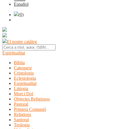
Español
(0)
El nostre catàleg
Espiritualitat
Bíblia
Catequesi
Cristologia
Eclesiologia
Espiritualitat
Litúrgia
Mort i Dol
Objectes Religiosos
Pastoral
Primera Comunió
Religions
Santoral
Teologia