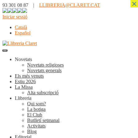
×
93 301 08 87 |
LLIBRERIA@CLARET.CAT
Iniciar sessió
Català
Español
Novetats
Novetats religioses
Novetats generals
Els més venuts
Estiu 2026
La Missa
Alta subscripció
Llibreria
Qui som?
La botiga
El Club
Butlletí setmanal
Activitats
Blog
Editorial