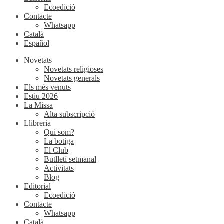
Ecoedició
Contacte
Whatsapp
Català
Español
Novetats
Novetats religioses
Novetats generals
Els més venuts
Estiu 2026
La Missa
Alta subscripció
Llibreria
Qui som?
La botiga
El Club
Butlletí setmanal
Activitats
Blog
Editorial
Ecoedició
Contacte
Whatsapp
Català