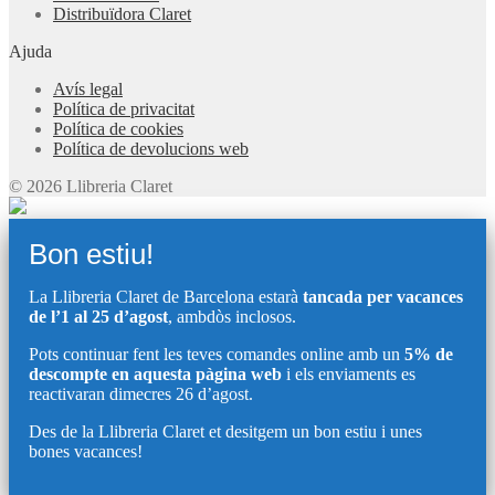
Distribuïdora Claret
Ajuda
Avís legal
Política de privacitat
Política de cookies
Política de devolucions web
© 2026 Llibreria Claret
Bon estiu!
La Llibreria Claret de Barcelona estarà
tancada per vacances
de l’1 al 25 d’agost
, ambdòs inclosos.
Pots continuar fent les teves comandes online amb un
5% de
descompte en aquesta pàgina web
i els enviaments es
reactivaran dimecres 26 d’agost.
Des de la Llibreria Claret et desitgem un bon estiu i unes
bones vacances!