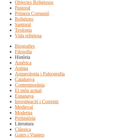
Objectes Religiosos
Pastoral
Primera Comunió
Religions
Santoral
Teologia
Vida religiosa
Biografies
Filosofia
Història
Amèrica
Antiga
Arqueologia i Paleografia
Catalunya
Contemporània
El món actual
Espanaya
Investigació i Corrents
Medieval
Moderna
Prehistòria
Literatura
Clàssica
Guies i Viatges