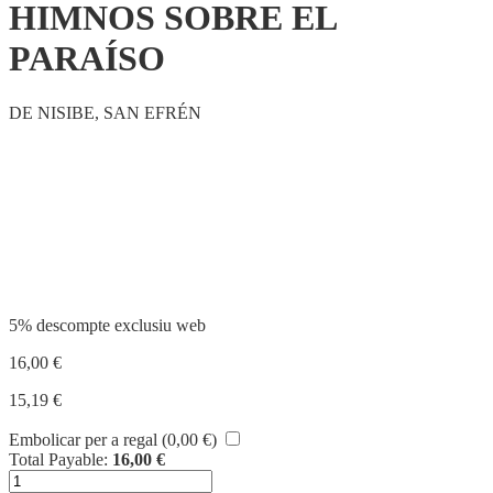
HIMNOS SOBRE EL
PARAÍSO
DE NISIBE, SAN EFRÉN
Compartir
5% descompte exclusiu web
16,00
€
15,19
€
Embolicar per a regal (
0,00
€
)
Total Payable:
16,00
€
quantitat