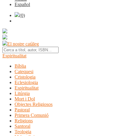
Español
(0)
El nostre catàleg
Espiritualitat
Bíblia
Catequesi
Cristologia
Eclesiologia
Espiritualitat
Litúrgia
Mort i Dol
Objectes Religiosos
Pastoral
Primera Comunió
Religions
Santoral
Teologia