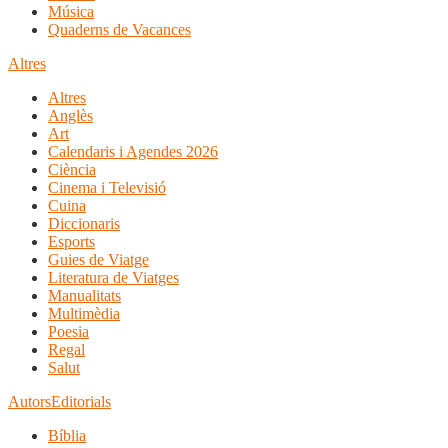
Música
Quaderns de Vacances
Altres
Altres
Anglès
Art
Calendaris i Agendes 2026
Ciència
Cinema i Televisió
Cuina
Diccionaris
Esports
Guies de Viatge
Literatura de Viatges
Manualitats
Multimèdia
Poesia
Regal
Salut
Autors
Editorials
Bíblia