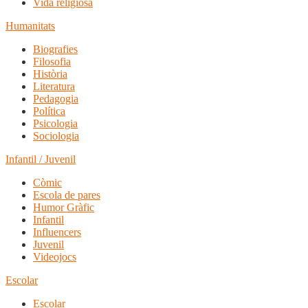
Vida religiosa
Humanitats
Biografies
Filosofia
Història
Literatura
Pedagogia
Política
Psicologia
Sociologia
Infantil / Juvenil
Còmic
Escola de pares
Humor Gràfic
Infantil
Influencers
Juvenil
Videojocs
Escolar
Escolar