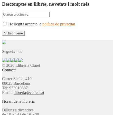
Descomptes en llibres, novetats i molt més
He llegit i accepto la
política de privacitat
Segueix-nos
© 2026 Llibreria Claret
Contacte
Carrer Sicília, 410
08025 Barcelona
Tel: 933010887
Email:
llibreria@claret.cat
Horari de la llibreria
Dilluns a divendres,
de 10 a 14 i de 16 a 20.