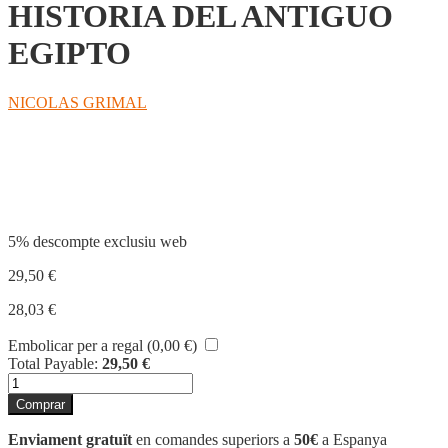
HISTORIA DEL ANTIGUO
EGIPTO
NICOLAS GRIMAL
Compartir
5% descompte exclusiu web
29,50
€
28,03
€
Embolicar per a regal (
0,00
€
)
Total Payable:
29,50
€
quantitat
de
Comprar
HISTORIA
DEL
Enviament gratuït
en comandes superiors a
50€
a Espanya