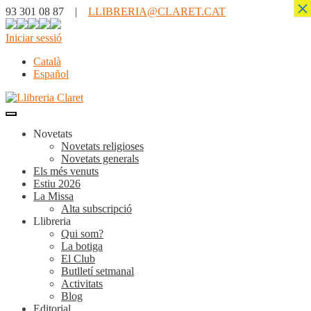
×
93 301 08 87 |
LLIBRERIA@CLARET.CAT
Iniciar sessió
Català
Español
Novetats
Novetats religioses
Novetats generals
Els més venuts
Estiu 2026
La Missa
Alta subscripció
Llibreria
Qui som?
La botiga
El Club
Butlletí setmanal
Activitats
Blog
Editorial