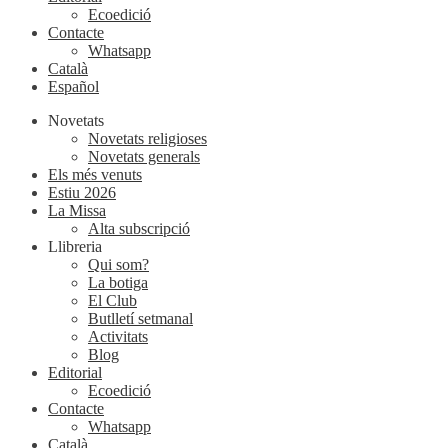
Ecoedició
Contacte
Whatsapp
Català
Español
Novetats
Novetats religioses
Novetats generals
Els més venuts
Estiu 2026
La Missa
Alta subscripció
Llibreria
Qui som?
La botiga
El Club
Butlletí setmanal
Activitats
Blog
Editorial
Ecoedició
Contacte
Whatsapp
Català