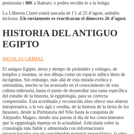
ANTIGUO
peninsular i
80€
a Balears; o podeu recollir-lo a la botiga.
EGIPTO
La Llibreria Claret estarà tancada de l’1 al 25 d’agost, ambdòs
inclosos.
Els enviaments es reactivaran el dimecres 26 d’agost.
HISTORIA DEL ANTIGUO
EGIPTO
NICOLAS GRIMAL
El antiguo Egipto, tierra y tiempo de pirámides y esfinges, de
templos y momias, se nos dibuja como un espacio mítico lleno de
incógnitas. Sin embargo, más allá de esta mirada exótica y
orientalista, mucho se ha avanzado en el conocimiento de esta
cultura milenaria, hasta el punto de desarrollar una rama específica
del estudio de la historia, la egiptología, para su correcta
comprensión. Esta acreditada y reconocida obra ofrece una síntesis
interpretativa, a la vez ágil y erudita, de la historia de la tierra de los
faraones, desde la Prehistoria del Nilo hasta la conquista de
Alejandro Magno, siendo una puesta al día de los conocimientos
que la egiptología maneja en la actualidad. Articulada sobre la
cronología más fiable y alimentada con informaciones
proporcionadas por un considerable material arqueológico, la obra