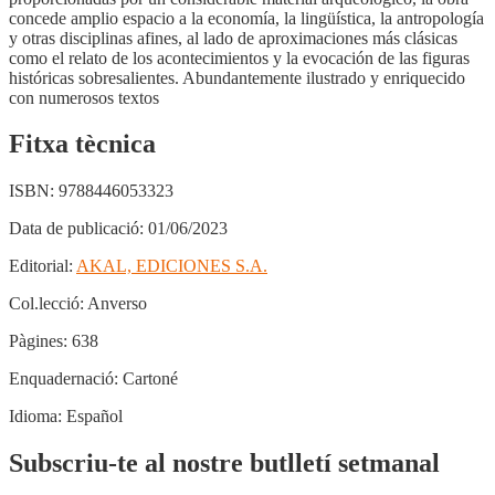
concede amplio espacio a la economía, la lingüística, la antropología
y otras disciplinas afines, al lado de aproximaciones más clásicas
como el relato de los acontecimientos y la evocación de las figuras
históricas sobresalientes. Abundantemente ilustrado y enriquecido
con numerosos textos
Fitxa tècnica
ISBN:
9788446053323
Data de publicació:
01/06/2023
Editorial:
AKAL, EDICIONES S.A.
Col.lecció:
Anverso
Pàgines:
638
Enquadernació:
Cartoné
Idioma:
Español
Subscriu-te al nostre butlletí setmanal