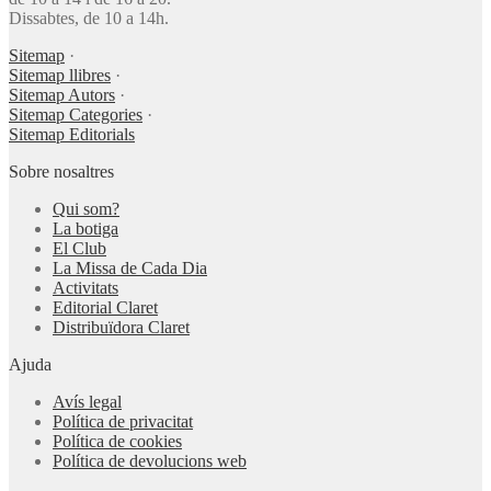
Dissabtes, de 10 a 14h.
Sitemap
·
Sitemap llibres
·
Sitemap Autors
·
Sitemap Categories
·
Sitemap Editorials
Sobre nosaltres
Qui som?
La botiga
El Club
La Missa de Cada Dia
Activitats
Editorial Claret
Distribuïdora Claret
Ajuda
Avís legal
Política de privacitat
Política de cookies
Política de devolucions web