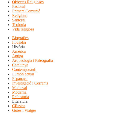
Objectes Religiosos
Pastoral
Primera Comunió
Religions
Santoral
Teologia
Vida religiosa
Biografies
Filosofia
Història
Amèrica
Antiga
Arqueologia i Paleografia
Catalunya
Contemporània
El món actual
Espanaya
Investigació i Corrents
Medieval
Moderna
Prehistòria
Literatura
Clàssica
Guies i Viatges