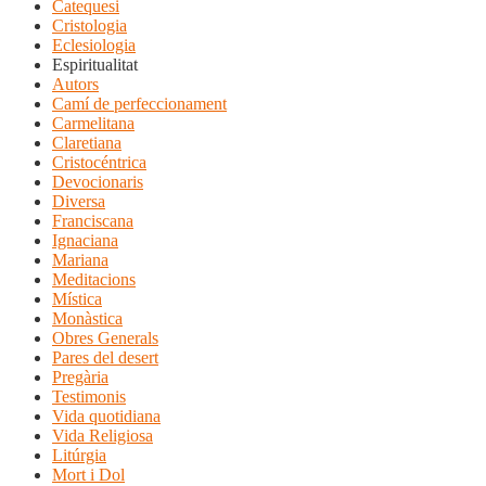
Catequesi
Cristologia
Eclesiologia
Espiritualitat
Autors
Camí de perfeccionament
Carmelitana
Claretiana
Cristocéntrica
Devocionaris
Diversa
Franciscana
Ignaciana
Mariana
Meditacions
Mística
Monàstica
Obres Generals
Pares del desert
Pregària
Testimonis
Vida quotidiana
Vida Religiosa
Litúrgia
Mort i Dol