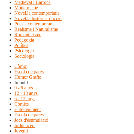
Medieval i Barroca
Modernisme
Novel.la contemporània
Novel.la històrica i ficció
Poesia contemporània
Realisme i Naturalisme
Romanticisme
Pedagogia
Política
Psicologia
Sociologia
Còmic
Escola de pares
Humor Gràfic
Infantil
0 - 6 anys
12 - 18 anys
6 - 12 anys
Còmics
Entreteniment
Escola de pares
Jocs d'estimulació
Influencers
Juvenil