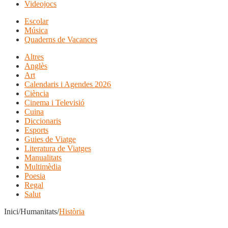
Videojocs
Escolar
Música
Quaderns de Vacances
Altres
Anglès
Art
Calendaris i Agendes 2026
Ciència
Cinema i Televisió
Cuina
Diccionaris
Esports
Guies de Viatge
Literatura de Viatges
Manualitats
Multimèdia
Poesia
Regal
Salut
Inici/Humanitats/
Història