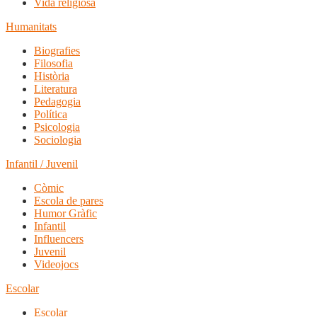
Vida religiosa
Humanitats
Biografies
Filosofia
Història
Literatura
Pedagogia
Política
Psicologia
Sociologia
Infantil / Juvenil
Còmic
Escola de pares
Humor Gràfic
Infantil
Influencers
Juvenil
Videojocs
Escolar
Escolar