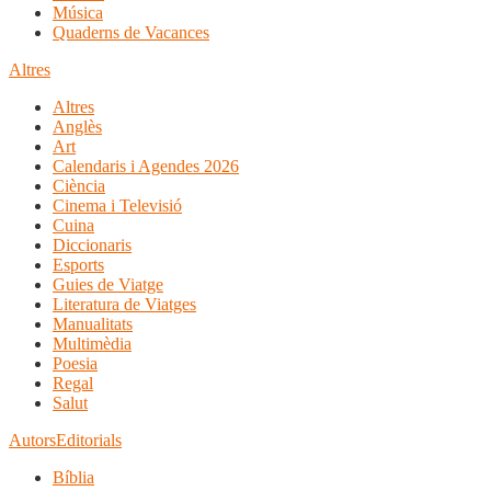
Música
Quaderns de Vacances
Altres
Altres
Anglès
Art
Calendaris i Agendes 2026
Ciència
Cinema i Televisió
Cuina
Diccionaris
Esports
Guies de Viatge
Literatura de Viatges
Manualitats
Multimèdia
Poesia
Regal
Salut
Autors
Editorials
Bíblia