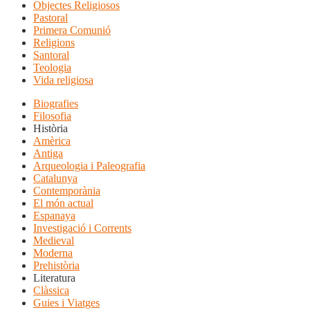
Objectes Religiosos
Pastoral
Primera Comunió
Religions
Santoral
Teologia
Vida religiosa
Biografies
Filosofia
Història
Amèrica
Antiga
Arqueologia i Paleografia
Catalunya
Contemporània
El món actual
Espanaya
Investigació i Corrents
Medieval
Moderna
Prehistòria
Literatura
Clàssica
Guies i Viatges