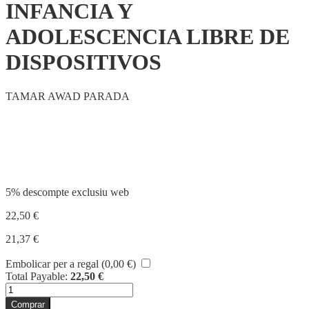
INFANCIA Y
ADOLESCENCIA LIBRE DE
DISPOSITIVOS
TAMAR AWAD PARADA
Compartir
5% descompte exclusiu web
22,50
€
21,37
€
Embolicar per a regal (
0,00
€
)
Total Payable:
22,50
€
quantitat
de
Comprar