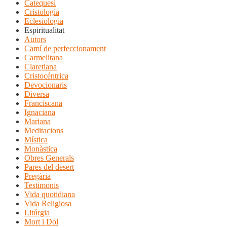
Catequesi
Cristologia
Eclesiologia
Espiritualitat
Autors
Camí de perfeccionament
Carmelitana
Claretiana
Cristocéntrica
Devocionaris
Diversa
Franciscana
Ignaciana
Mariana
Meditacions
Mística
Monàstica
Obres Generals
Pares del desert
Pregària
Testimonis
Vida quotidiana
Vida Religiosa
Litúrgia
Mort i Dol