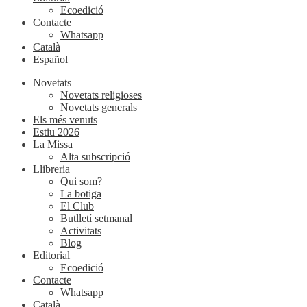
Ecoedició
Contacte
Whatsapp
Català
Español
Novetats
Novetats religioses
Novetats generals
Els més venuts
Estiu 2026
La Missa
Alta subscripció
Llibreria
Qui som?
La botiga
El Club
Butlletí setmanal
Activitats
Blog
Editorial
Ecoedició
Contacte
Whatsapp
Català