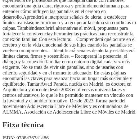
experiencia de profesionales que trabajana diario con menores,
encontrará una guía clara, rigurosa y profundamentehumana para
entender cómo influyen las pantallas en el cerebro en
desarrollo.Aprenderá a interpretar señales de alerta, a establecer
límites realistasque funcionen y a recuperar la calma sin conflictos ni
culpas. Tambiéndescubrirá alternativas al móvil, propuestas para
fortalecer la convivenciay herramientas prácticas para reconstruir la
conexión familiar. Con esta lectura: – Comprenderá qué ocurre en el
cerebro y en la vida emocional de sus hijos cuando las pantallas se
vuelven omnipresentes. – Identificará señales de alerta y establecerá
límites claros, firmes y sostenibles. – Recuperará la presencia, el
diálogo y la conexión familiar en un entorno digital cada vez más
exigente. No se trata de vivir sin pantallas, sino de usarlas con
criterio, seguridad y en el momento adecuado. En estas páginas
encontrará las claves para avanzar hacia un hogar más sostenible y
equilibrado. Tamar Awad Parada, nacida en Madrid, es doctora en
Arquitectura y docente desde 2008 en diversas universidades y
centros educativos, lo que le ha permitido mantener un vínculo con
la juventud y el ámbito formativo. Desde 2023, forma parte del
movimiento Adolescencia Libre de Móviles y es cofundadora de
ALMMA, Asociación de Adolescencia Libre de Móviles de Madrid.
Fitxa tècnica
ISBN:
9788426741486