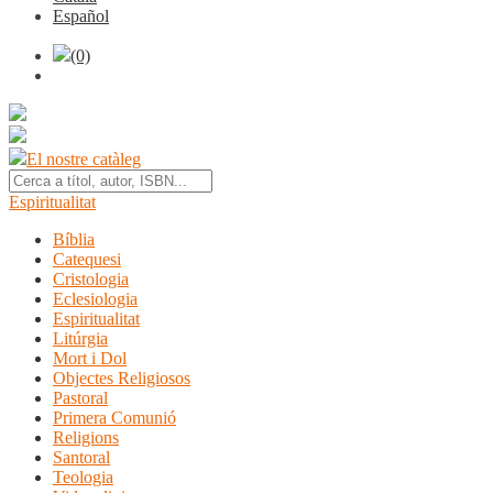
Español
(0)
El nostre catàleg
Espiritualitat
Bíblia
Catequesi
Cristologia
Eclesiologia
Espiritualitat
Litúrgia
Mort i Dol
Objectes Religiosos
Pastoral
Primera Comunió
Religions
Santoral
Teologia