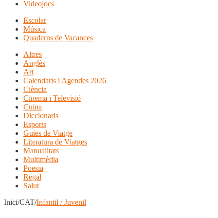
Videojocs
Escolar
Música
Quaderns de Vacances
Altres
Anglès
Art
Calendaris i Agendes 2026
Ciència
Cinema i Televisió
Cuina
Diccionaris
Esports
Guies de Viatge
Literatura de Viatges
Manualitats
Multimèdia
Poesia
Regal
Salut
Inici/CAT/
Infantil / Juvenil