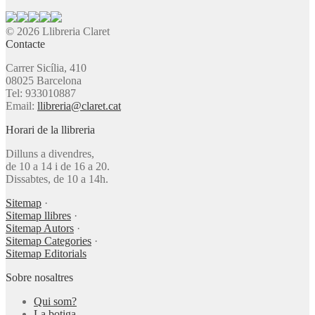
© 2026 Llibreria Claret
Contacte
Carrer Sicília, 410
08025 Barcelona
Tel: 933010887
Email:
llibreria@claret.cat
Horari de la llibreria
Dilluns a divendres,
de 10 a 14 i de 16 a 20.
Dissabtes, de 10 a 14h.
Sitemap
·
Sitemap llibres
·
Sitemap Autors
·
Sitemap Categories
·
Sitemap Editorials
Sobre nosaltres
Qui som?
La botiga