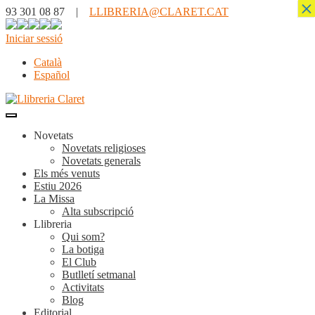
×
93 301 08 87 |
LLIBRERIA@CLARET.CAT
Iniciar sessió
Català
Español
Novetats
Novetats religioses
Novetats generals
Els més venuts
Estiu 2026
La Missa
Alta subscripció
Llibreria
Qui som?
La botiga
El Club
Butlletí setmanal
Activitats
Blog
Editorial