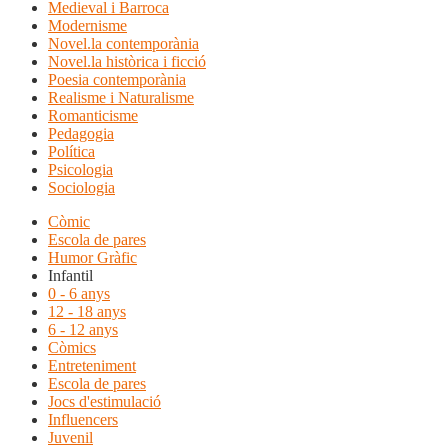
Medieval i Barroca
Modernisme
Novel.la contemporània
Novel.la històrica i ficció
Poesia contemporània
Realisme i Naturalisme
Romanticisme
Pedagogia
Política
Psicologia
Sociologia
Còmic
Escola de pares
Humor Gràfic
Infantil
0 - 6 anys
12 - 18 anys
6 - 12 anys
Còmics
Entreteniment
Escola de pares
Jocs d'estimulació
Influencers
Juvenil