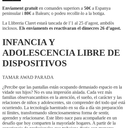
INFANCIA
Y
Enviament gratuït
en comandes superiors a
50€
a Espanya
ADOLESCENCIA
peninsular i
80€
a Balears; o podeu recollir-lo a la botiga.
LIBRE
DE
La Llibreria Claret estarà tancada de l’1 al 25 d’agost, ambdòs
DISPOSITIVOS
inclosos.
Els enviaments es reactivaran el dimecres 26 d’agost.
INFANCIA Y
ADOLESCENCIA LIBRE DE
DISPOSITIVOS
TAMAR AWAD PARADA
¿Percibe que las pantallas están ocupando demasiado espacio en la
vidade sus hijos? No es una impresión aislada. Cada vez más
familias observancambios en la atención, el sueño, el carácter y las
relaciones de niños y adolescentes, sin comprender del todo qué está
ocurriendo. La tecnología haentrado en su día a día sin preparación
ni límites, transformando silenciosamentesu forma de sentir,
aprender y relacionarse. Este libro nace para acompañarle en un
desafío que hoy comparten la mayoríade hogares. A partir de la