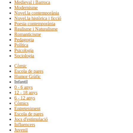
Medieval i Barroca
Modernisme
Novel.la contemporània
Novel.la històrica i ficció
Poesia contemporània
Realisme i Naturalisme
Romanticisme
Pedagogia
Política
Psicologia
Sociologia
Còmic
Escola de pares
Humor Gràfic
Infantil
0 - 6 anys
12 - 18 anys
6 - 12 anys
Còmics
Entreteniment
Escola de pares
Jocs d'estimulació
Influencers
Juvenil