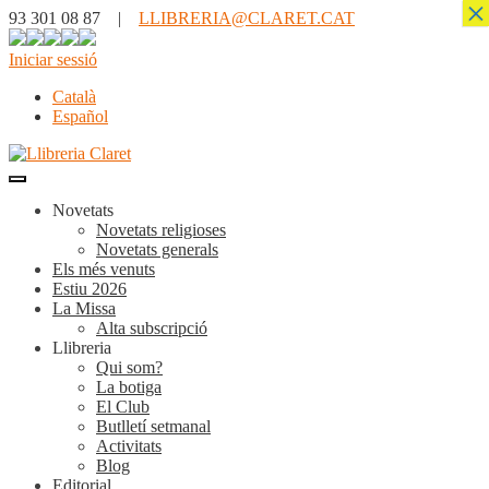
×
93 301 08 87 |
LLIBRERIA@CLARET.CAT
Iniciar sessió
Català
Español
Novetats
Novetats religioses
Novetats generals
Els més venuts
Estiu 2026
La Missa
Alta subscripció
Llibreria
Qui som?
La botiga
El Club
Butlletí setmanal
Activitats
Blog
Editorial