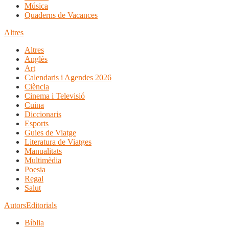
Música
Quaderns de Vacances
Altres
Altres
Anglès
Art
Calendaris i Agendes 2026
Ciència
Cinema i Televisió
Cuina
Diccionaris
Esports
Guies de Viatge
Literatura de Viatges
Manualitats
Multimèdia
Poesia
Regal
Salut
Autors
Editorials
Bíblia