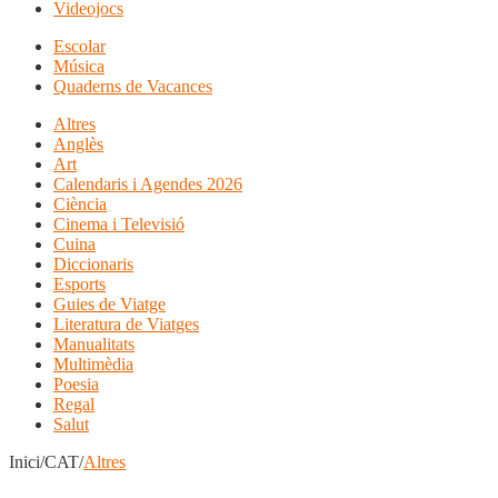
Videojocs
Escolar
Música
Quaderns de Vacances
Altres
Anglès
Art
Calendaris i Agendes 2026
Ciència
Cinema i Televisió
Cuina
Diccionaris
Esports
Guies de Viatge
Literatura de Viatges
Manualitats
Multimèdia
Poesia
Regal
Salut
Inici/CAT/
Altres