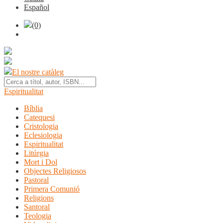
Español
(0)
El nostre catàleg
Espiritualitat
Bíblia
Catequesi
Cristologia
Eclesiologia
Espiritualitat
Litúrgia
Mort i Dol
Objectes Religiosos
Pastoral
Primera Comunió
Religions
Santoral
Teologia