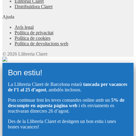
Editorial Claret
Distribuïdora Claret
Ajuda
Avís legal
Política de privacitat
Política de cookies
Política de devolucions web
© 2026 Llibreria Claret
Bon estiu!
La Llibreria Claret de Barcelona estarà
tancada per vacances
de l’1 al 25 d’agost
, ambdòs inclosos.
Pots continuar fent les teves comandes online amb un
5% de
descompte en aquesta pàgina web
i els enviaments es
reactivaran dimecres 26 d’agost.
Des de la Llibreria Claret et desitgem un bon estiu i unes
bones vacances!