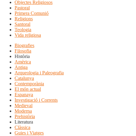
Objectes Religiosos
Pastoral
Primera Comunió
Religions
Santoral
Teologia
Vida religiosa
Biografies
Filosofia
Història
Amèrica
Antiga
Arqueologia i Paleografia
Catalunya
Contemporània
El món actual
Espanaya
Investigació i Corrents
Medieval
Moderna
Prehistòria
Literatura
Clàssica
Guies i Viatges