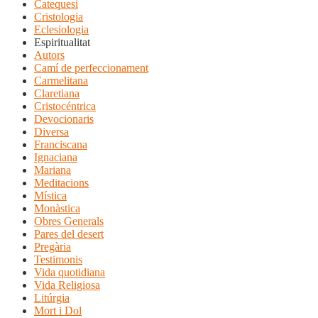
Catequesi
Cristologia
Eclesiologia
Espiritualitat
Autors
Camí de perfeccionament
Carmelitana
Claretiana
Cristocéntrica
Devocionaris
Diversa
Franciscana
Ignaciana
Mariana
Meditacions
Mística
Monàstica
Obres Generals
Pares del desert
Pregària
Testimonis
Vida quotidiana
Vida Religiosa
Litúrgia
Mort i Dol