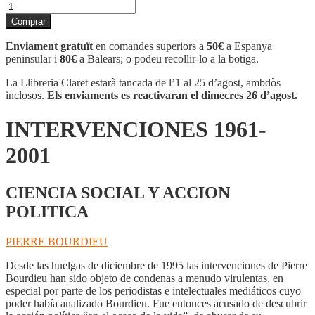
quantitat
de
Comprar
INTERVENCIONES
1961-
Enviament gratuït
en comandes superiors a
50€
a Espanya
2001
peninsular i
80€
a Balears; o podeu recollir-lo a la botiga.
La Llibreria Claret estarà tancada de l’1 al 25 d’agost, ambdòs
inclosos.
Els enviaments es reactivaran el dimecres 26 d’agost.
INTERVENCIONES 1961-
2001
CIENCIA SOCIAL Y ACCION
POLITICA
PIERRE BOURDIEU
Desde las huelgas de diciembre de 1995 las intervenciones de Pierre
Bourdieu han sido objeto de condenas a menudo virulentas, en
especial por parte de los periodistas e intelectuales mediáticos cuyo
poder había analizado Bourdieu. Fue entonces acusado de descubrir