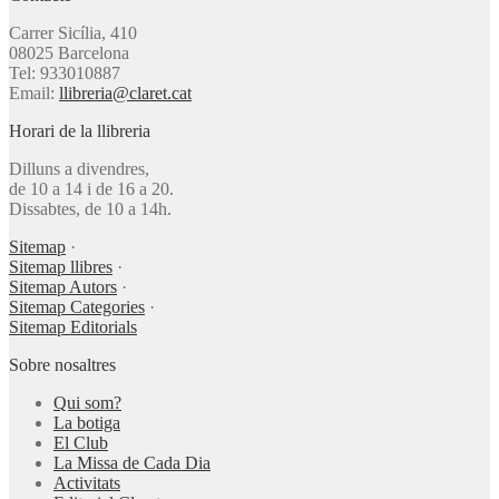
Carrer Sicília, 410
08025 Barcelona
Tel: 933010887
Email:
llibreria@claret.cat
Horari de la llibreria
Dilluns a divendres,
de 10 a 14 i de 16 a 20.
Dissabtes, de 10 a 14h.
Sitemap
·
Sitemap llibres
·
Sitemap Autors
·
Sitemap Categories
·
Sitemap Editorials
Sobre nosaltres
Qui som?
La botiga
El Club
La Missa de Cada Dia
Activitats