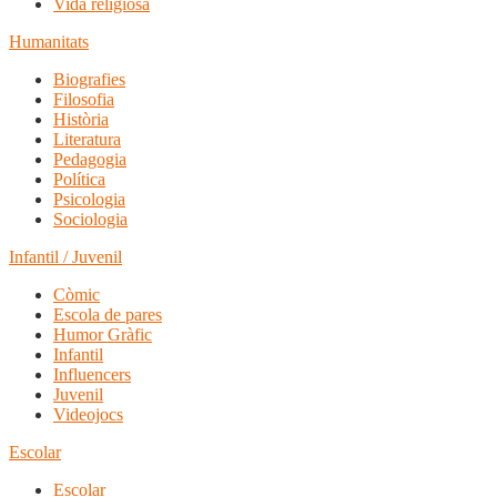
Vida religiosa
Humanitats
Biografies
Filosofia
Història
Literatura
Pedagogia
Política
Psicologia
Sociologia
Infantil / Juvenil
Còmic
Escola de pares
Humor Gràfic
Infantil
Influencers
Juvenil
Videojocs
Escolar
Escolar