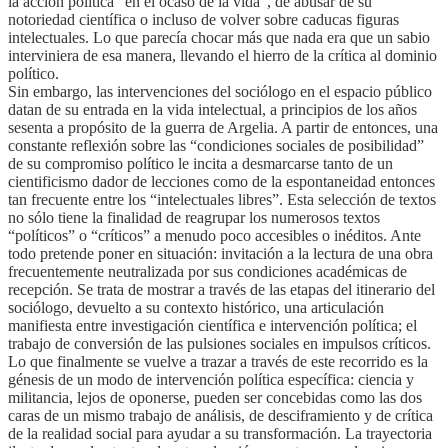
la acción política “en el ocaso de la vida”, de abusar de su
notoriedad científica o incluso de volver sobre caducas figuras
intelectuales. Lo que parecía chocar más que nada era que un sabio
interviniera de esa manera, llevando el hierro de la crítica al dominio
político.
Sin embargo, las intervenciones del sociólogo en el espacio público
datan de su entrada en la vida intelectual, a principios de los años
sesenta a propósito de la guerra de Argelia. A partir de entonces, una
constante reflexión sobre las “condiciones sociales de posibilidad”
de su compromiso político le incita a desmarcarse tanto de un
cientificismo dador de lecciones como de la espontaneidad entonces
tan frecuente entre los “intelectuales libres”. Esta selección de textos
no sólo tiene la finalidad de reagrupar los numerosos textos
“políticos” o “críticos” a menudo poco accesibles o inéditos. Ante
todo pretende poner en situación: invitación a la lectura de una obra
frecuentemente neutralizada por sus condiciones académicas de
recepción. Se trata de mostrar a través de las etapas del itinerario del
sociólogo, devuelto a su contexto histórico, una articulación
manifiesta entre investigación científica e intervención política; el
trabajo de conversión de las pulsiones sociales en impulsos críticos.
Lo que finalmente se vuelve a trazar a través de este recorrido es la
génesis de un modo de intervención política específica: ciencia y
militancia, lejos de oponerse, pueden ser concebidas como las dos
caras de un mismo trabajo de análisis, de desciframiento y de crítica
de la realidad social para ayudar a su transformación. La trayectoria