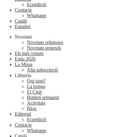
Ecoedició
Contacte
Whatsapp
Català
Español
Novetats
Novetats religioses
Novetats generals
Els més venuts
Estiu 2026
La Missa
Alta subscripció
Llibreria
Qui som?
La botiga
El Club
Butlletí setmanal
Activitats
Blog
Editorial
Ecoedició
Contacte
Whatsapp
Català