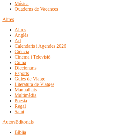
Música
Quaderns de Vacances
Altres
Altres
Anglès
Art
Calendaris i Agendes 2026
Ciència
Cinema i Televisió
Cuina
Diccionaris
Esports
Guies de Viatge
Literatura de Viatges
Manualitats
Multimèdia
Poesia
Regal
Salut
Autors
Editorials
Bíblia