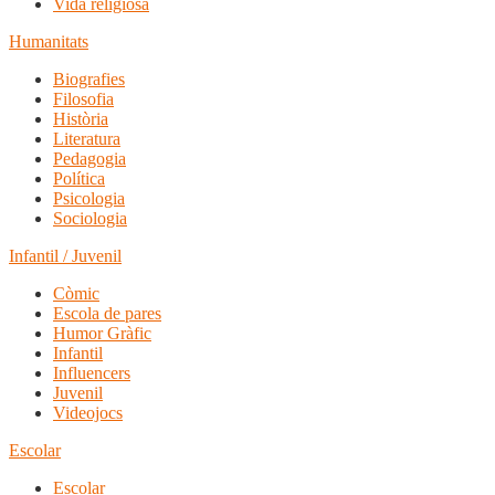
Vida religiosa
Humanitats
Biografies
Filosofia
Història
Literatura
Pedagogia
Política
Psicologia
Sociologia
Infantil / Juvenil
Còmic
Escola de pares
Humor Gràfic
Infantil
Influencers
Juvenil
Videojocs
Escolar
Escolar