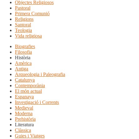
Objectes Religiosos
Pastoral
Primera Comunió
Religions
Santoral
Teologia
Vida religiosa
Biografies
Filosofia
Història
Amèrica
Antiga
Arqueologia i Paleografia
Catalunya
Contemporània
El món actual
Espanaya
Investigació i Corrents
Medieval
Moderna
Prehistòria
Literatura
Clàssica
Guies i Viatges