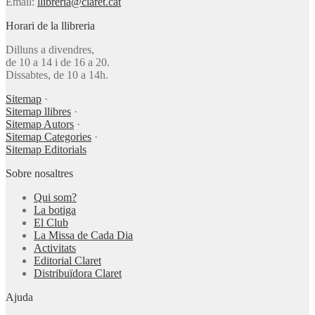
Email:
llibreria@claret.cat
Horari de la llibreria
Dilluns a divendres,
de 10 a 14 i de 16 a 20.
Dissabtes, de 10 a 14h.
Sitemap
·
Sitemap llibres
·
Sitemap Autors
·
Sitemap Categories
·
Sitemap Editorials
Sobre nosaltres
Qui som?
La botiga
El Club
La Missa de Cada Dia
Activitats
Editorial Claret
Distribuïdora Claret
Ajuda