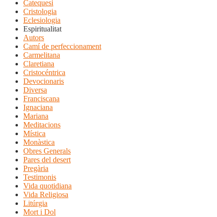
Catequesi
Cristologia
Eclesiologia
Espiritualitat
Autors
Camí de perfeccionament
Carmelitana
Claretiana
Cristocéntrica
Devocionaris
Diversa
Franciscana
Ignaciana
Mariana
Meditacions
Mística
Monàstica
Obres Generals
Pares del desert
Pregària
Testimonis
Vida quotidiana
Vida Religiosa
Litúrgia
Mort i Dol