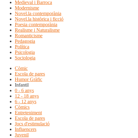
Medieval i Barroca
Modernisme
Novel.la contemporània
Novel.la històrica i ficció
Poesia contemporània
Realisme i Naturalisme
Romanticisme
Pedagogia
Política
Psicologia
Sociologia
Còmic
Escola de pares
Humor Gràfic
Infantil
0 - 6 anys
12 - 18 anys
6 - 12 anys
Còmics
Entreteniment
Escola de pares
Jocs d'estimulació
Influencers
Juvenil