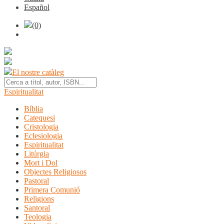
Español
(0)
El nostre catàleg
Espiritualitat
Bíblia
Catequesi
Cristologia
Eclesiologia
Espiritualitat
Litúrgia
Mort i Dol
Objectes Religiosos
Pastoral
Primera Comunió
Religions
Santoral
Teologia