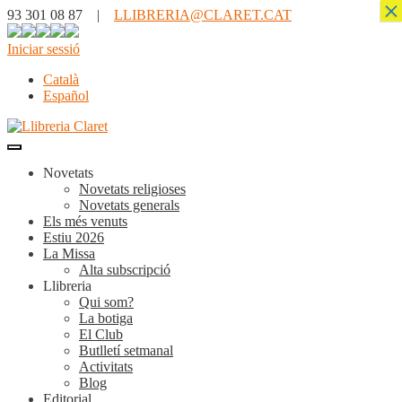
×
93 301 08 87 |
LLIBRERIA@CLARET.CAT
Iniciar sessió
Català
Español
Novetats
Novetats religioses
Novetats generals
Els més venuts
Estiu 2026
La Missa
Alta subscripció
Llibreria
Qui som?
La botiga
El Club
Butlletí setmanal
Activitats
Blog
Editorial