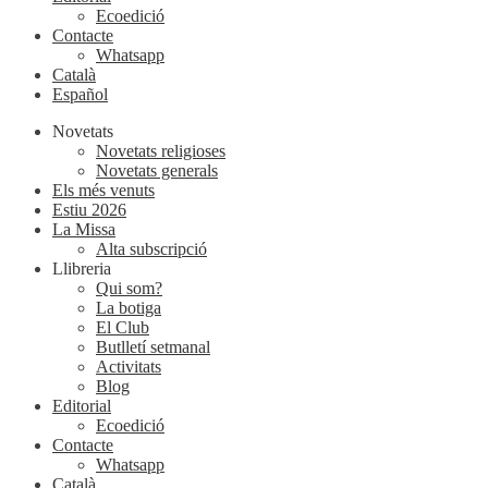
Ecoedició
Contacte
Whatsapp
Català
Español
Novetats
Novetats religioses
Novetats generals
Els més venuts
Estiu 2026
La Missa
Alta subscripció
Llibreria
Qui som?
La botiga
El Club
Butlletí setmanal
Activitats
Blog
Editorial
Ecoedició
Contacte
Whatsapp
Català