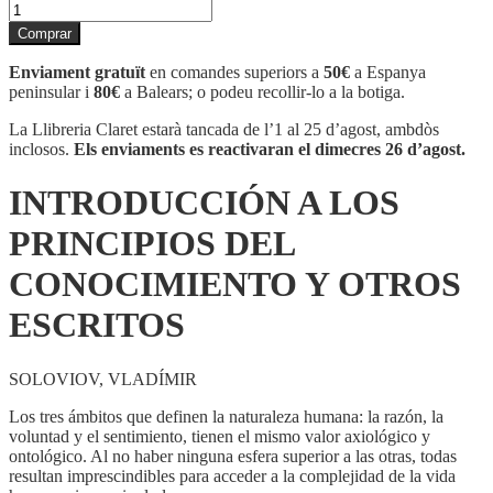
quantitat
de
Comprar
INTRODUCCIÓN
A
Enviament gratuït
en comandes superiors a
50€
a Espanya
LOS
peninsular i
80€
a Balears; o podeu recollir-lo a la botiga.
PRINCIPIOS
DEL
La Llibreria Claret estarà tancada de l’1 al 25 d’agost, ambdòs
CONOCIMIENTO
inclosos.
Els enviaments es reactivaran el dimecres 26 d’agost.
Y
OTROS
INTRODUCCIÓN A LOS
ESCRITOS
PRINCIPIOS DEL
CONOCIMIENTO Y OTROS
ESCRITOS
SOLOVIOV, VLADÍMIR
Los tres ámbitos que definen la naturaleza humana: la razón, la
voluntad y el sentimiento, tienen el mismo valor axiológico y
ontológico. Al no haber ninguna esfera superior a las otras, todas
resultan imprescindibles para acceder a la complejidad de la vida