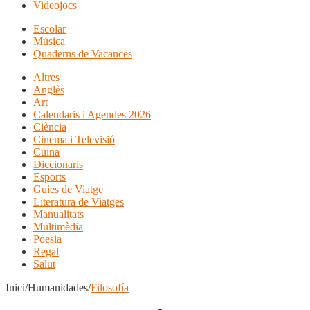
Videojocs
Escolar
Música
Quaderns de Vacances
Altres
Anglès
Art
Calendaris i Agendes 2026
Ciència
Cinema i Televisió
Cuina
Diccionaris
Esports
Guies de Viatge
Literatura de Viatges
Manualitats
Multimèdia
Poesia
Regal
Salut
Inici/Humanidades/
Filosofía