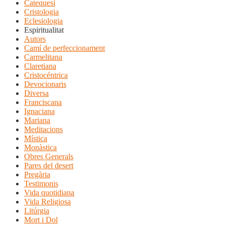
Catequesi
Cristologia
Eclesiologia
Espiritualitat
Autors
Camí de perfeccionament
Carmelitana
Claretiana
Cristocéntrica
Devocionaris
Diversa
Franciscana
Ignaciana
Mariana
Meditacions
Mística
Monàstica
Obres Generals
Pares del desert
Pregària
Testimonis
Vida quotidiana
Vida Religiosa
Litúrgia
Mort i Dol