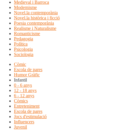
Medieval i Barroca
Modernisme
Novel.la contemporània
Novel.la històrica i ficció
Poesia contemporània
Realisme i Naturalisme
Romanticisme
Pedagogia
Política
Psicologia
Sociologia
Còmic
Escola de pares
Humor Gràfic
Infantil
0 - 6 anys
12 - 18 anys
6 - 12 anys
Còmics
Entreteniment
Escola de pares
Jocs d'estimulació
Influencers
Juvenil