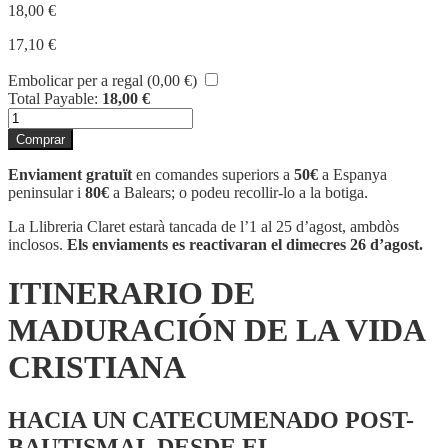
18,00
€
17,10
€
Embolicar per a regal (
0,00
€
)
Total Payable:
18,00
€
quantitat
de
Comprar
ITINERARIO
DE
Enviament gratuït
en comandes superiors a
50€
a Espanya
MADURACIÓN
peninsular i
80€
a Balears; o podeu recollir-lo a la botiga.
DE
LA
La Llibreria Claret estarà tancada de l’1 al 25 d’agost, ambdòs
VIDA
inclosos.
Els enviaments es reactivaran el dimecres 26 d’agost.
CRISTIANA
ITINERARIO DE
MADURACIÓN DE LA VIDA
CRISTIANA
HACIA UN CATECUMENADO POST-
BAUTISMAL DESDE EL