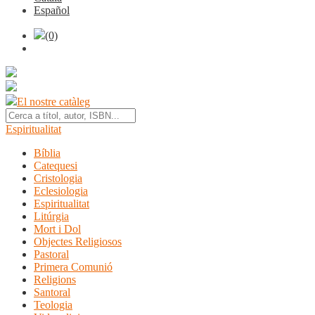
Español
(0)
El nostre catàleg
Espiritualitat
Bíblia
Catequesi
Cristologia
Eclesiologia
Espiritualitat
Litúrgia
Mort i Dol
Objectes Religiosos
Pastoral
Primera Comunió
Religions
Santoral
Teologia