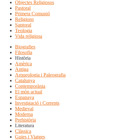
Objectes Religiosos
Pastoral
Primera Comunió
Religions
Santoral
Teologia
Vida religiosa
Biografies
Filosofia
Història
Amèrica
Antiga
Arqueologia i Paleografia
Catalunya
Contemporània
El món actual
Espanaya
Investigació i Corrents
Medieval
Moderna
Prehistòria
Literatura
Clàssica
Guies i Viatges