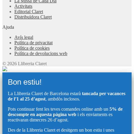
La Missa de Cada Dia
Activitats
Editorial Claret
Distribuïdora Claret
Ajuda
Avís legal
Política de privacitat
Política de cookies
Política de devolucions web
© 2026 Llibreria Claret
Bon estiu!
La Llibreria Claret de Barcelona estarà
tancada per vacances
de l’1 al 25 d’agost
, ambdòs inclosos.
Pots continuar fent les teves comandes online amb un
5% de
descompte en aquesta pàgina web
i els enviaments es
reactivaran dimecres 26 d’agost.
Des de la Llibreria Claret et desitgem un bon estiu i unes