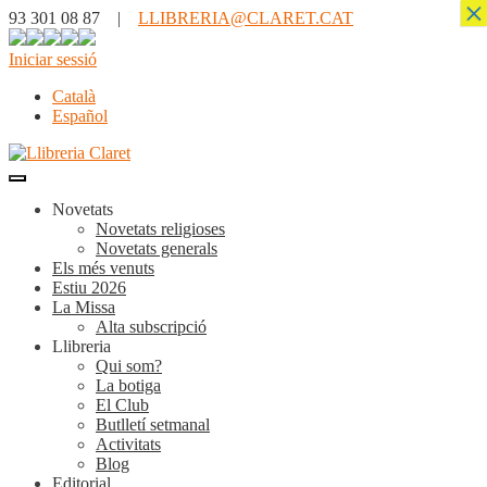
×
93 301 08 87 |
LLIBRERIA@CLARET.CAT
Iniciar sessió
Català
Español
Novetats
Novetats religioses
Novetats generals
Els més venuts
Estiu 2026
La Missa
Alta subscripció
Llibreria
Qui som?
La botiga
El Club
Butlletí setmanal
Activitats
Blog
Editorial