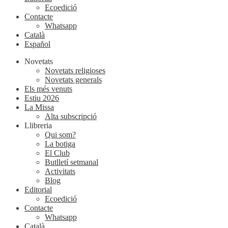
Ecoedició
Contacte
Whatsapp
Català
Español
Novetats
Novetats religioses
Novetats generals
Els més venuts
Estiu 2026
La Missa
Alta subscripció
Llibreria
Qui som?
La botiga
El Club
Butlletí setmanal
Activitats
Blog
Editorial
Ecoedició
Contacte
Whatsapp
Català