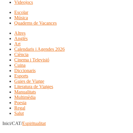
Videojocs
Escolar
Música
Quaderns de Vacances
Altres
Anglès
Art
Calendaris i Agendes 2026
Ciència
Cinema i Televisió
Cuina
Diccionaris
Esports
Guies de Viatge
Literatura de Viatges
Manualitats
Multimèdia
Poesia
Regal
Salut
Inici/CAT/
Espiritualitat