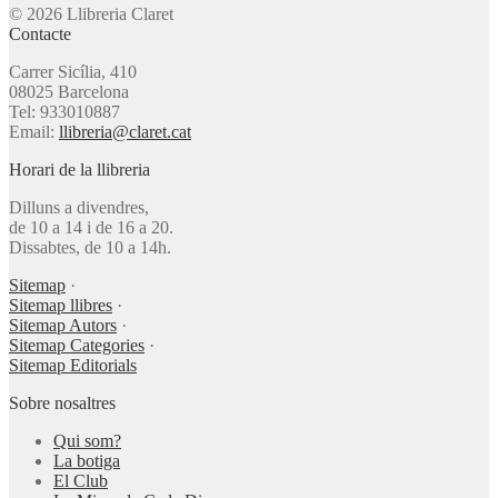
© 2026 Llibreria Claret
Contacte
Carrer Sicília, 410
08025 Barcelona
Tel: 933010887
Email:
llibreria@claret.cat
Horari de la llibreria
Dilluns a divendres,
de 10 a 14 i de 16 a 20.
Dissabtes, de 10 a 14h.
Sitemap
·
Sitemap llibres
·
Sitemap Autors
·
Sitemap Categories
·
Sitemap Editorials
Sobre nosaltres
Qui som?
La botiga
El Club