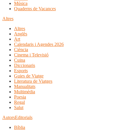
Música
Quaderns de Vacances
Altres
Altres
Anglès
Art
Calendaris i Agendes 2026
Ciència
Cinema i Televisió
Cuina
Diccionaris
Esports
Guies de Viatge
Literatura de Viatges
Manualitats
Multimèdia
Poesia
Regal
Salut
Autors
Editorials
Bíblia