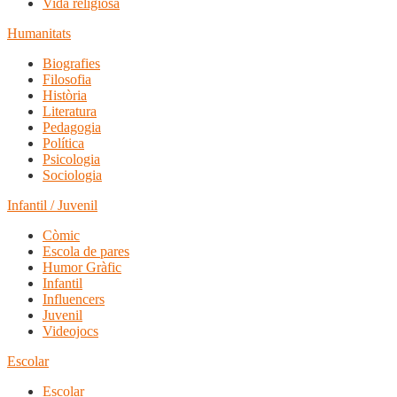
Vida religiosa
Humanitats
Biografies
Filosofia
Història
Literatura
Pedagogia
Política
Psicologia
Sociologia
Infantil / Juvenil
Còmic
Escola de pares
Humor Gràfic
Infantil
Influencers
Juvenil
Videojocs
Escolar
Escolar