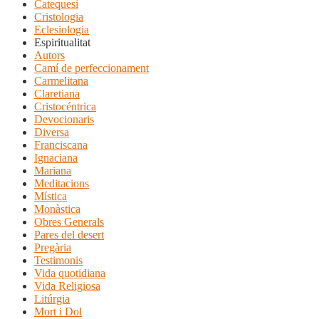
Catequesi
Cristologia
Eclesiologia
Espiritualitat
Autors
Camí de perfeccionament
Carmelitana
Claretiana
Cristocéntrica
Devocionaris
Diversa
Franciscana
Ignaciana
Mariana
Meditacions
Mística
Monàstica
Obres Generals
Pares del desert
Pregària
Testimonis
Vida quotidiana
Vida Religiosa
Litúrgia
Mort i Dol