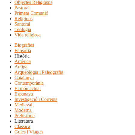
Objectes Religiosos
Pastoral
Primera Comunió
Religions
Santoral
Teologia
Vida religiosa
Biografies
Filosofia
Història
Amèrica
Antiga
Arqueologia i Paleografia
Catalunya
Contemporània
El món actual
Espanaya
Investigació i Corrents
Medieval
Moderna
Prehistòria
Literatura
Clàssica
Guies i Viatges