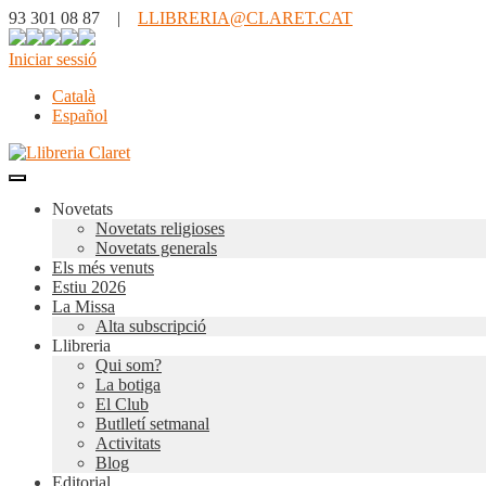
93 301 08 87 |
LLIBRERIA@CLARET.CAT
Iniciar sessió
Català
Español
Novetats
Novetats religioses
Novetats generals
Els més venuts
Estiu 2026
La Missa
Alta subscripció
Llibreria
Qui som?
La botiga
El Club
Butlletí setmanal
Activitats
Blog
Editorial