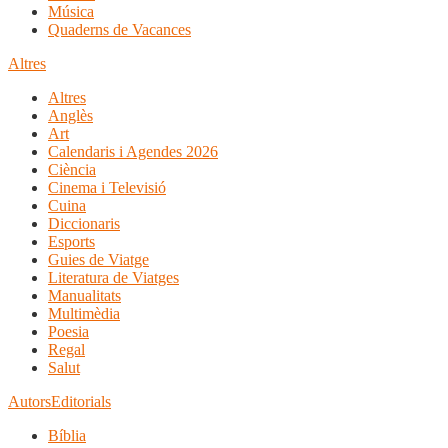
Música
Quaderns de Vacances
Altres
Altres
Anglès
Art
Calendaris i Agendes 2026
Ciència
Cinema i Televisió
Cuina
Diccionaris
Esports
Guies de Viatge
Literatura de Viatges
Manualitats
Multimèdia
Poesia
Regal
Salut
Autors
Editorials
Bíblia