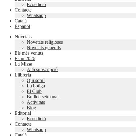
Ecoedició
Contacte
Whatsapp
Català
Español
Novetats
Novetats religioses
Novetats generals
Els més venuts
Estiu 2026
La Missa
Alta subscripció
Llibreria
Qui som?
La botiga
El Club
Butlletí setmanal
Activitats
Blog
Editorial
Ecoedició
Contacte
Whatsapp
Català