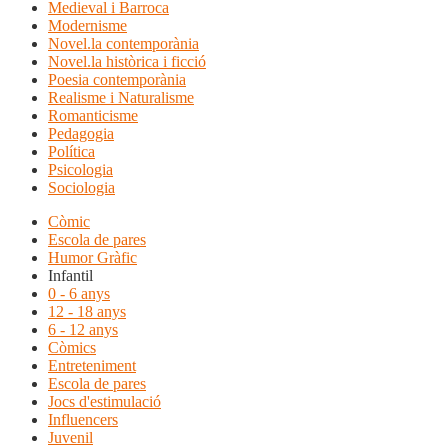
Medieval i Barroca
Modernisme
Novel.la contemporània
Novel.la històrica i ficció
Poesia contemporània
Realisme i Naturalisme
Romanticisme
Pedagogia
Política
Psicologia
Sociologia
Còmic
Escola de pares
Humor Gràfic
Infantil
0 - 6 anys
12 - 18 anys
6 - 12 anys
Còmics
Entreteniment
Escola de pares
Jocs d'estimulació
Influencers
Juvenil