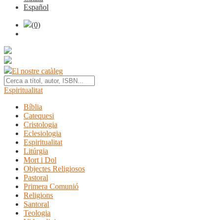
Español
(0)
El nostre catàleg
Espiritualitat
Bíblia
Catequesi
Cristologia
Eclesiologia
Espiritualitat
Litúrgia
Mort i Dol
Objectes Religiosos
Pastoral
Primera Comunió
Religions
Santoral
Teologia