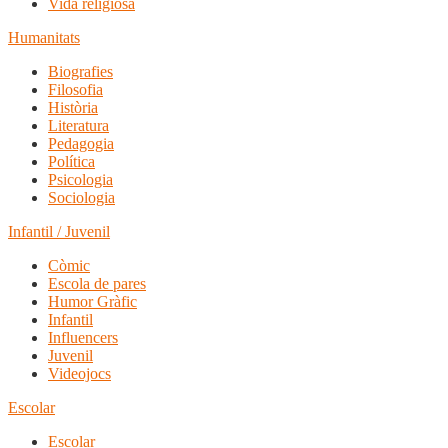
Vida religiosa
Humanitats
Biografies
Filosofia
Història
Literatura
Pedagogia
Política
Psicologia
Sociologia
Infantil / Juvenil
Còmic
Escola de pares
Humor Gràfic
Infantil
Influencers
Juvenil
Videojocs
Escolar
Escolar