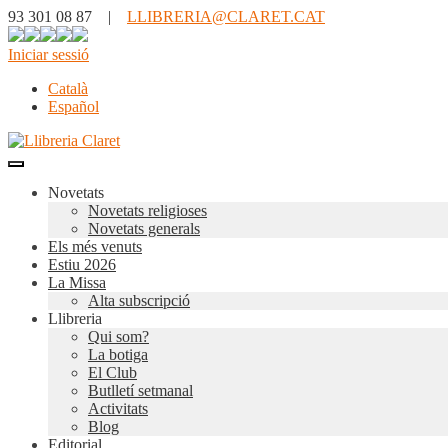
93 301 08 87 |
LLIBRERIA@CLARET.CAT
Iniciar sessió
Català
Español
Novetats
Novetats religioses
Novetats generals
Els més venuts
Estiu 2026
La Missa
Alta subscripció
Llibreria
Qui som?
La botiga
El Club
Butlletí setmanal
Activitats
Blog
Editorial