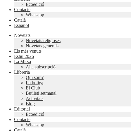
Ecoedició
Contacte
Whatsapp
Català
Español
Novetats
Novetats religioses
Novetats generals
Els més venuts
Estiu 2026
La Missa
Alta subscripció
Llibreria
Qui som?
La botiga
El Club
Butlletí setmanal
Activitats
Blog
Editorial
Ecoedició
Contacte
Whatsapp
Català