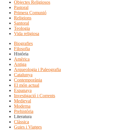
Objectes Religiosos
Pastoral
Primera Comunió
Religions
Santoral
Teologia
Vida religiosa
Biografies
Filosofia
Història
Amèrica
Antiga
Arqueologia i Paleografia
Catalunya
Contemporània
El món actual
Espanaya
Investigació i Corrents
Medieval
Moderna
Prehistòria
Literatura
Clàssica
Guies i Viatges