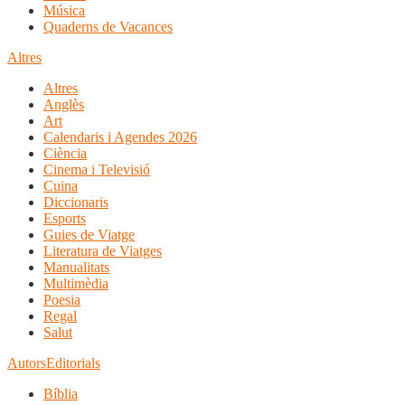
Música
Quaderns de Vacances
Altres
Altres
Anglès
Art
Calendaris i Agendes 2026
Ciència
Cinema i Televisió
Cuina
Diccionaris
Esports
Guies de Viatge
Literatura de Viatges
Manualitats
Multimèdia
Poesia
Regal
Salut
Autors
Editorials
Bíblia