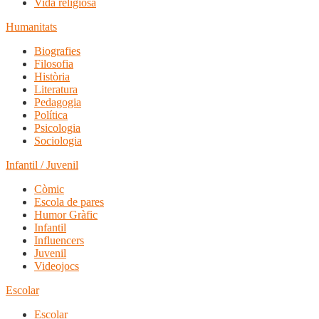
Vida religiosa
Humanitats
Biografies
Filosofia
Història
Literatura
Pedagogia
Política
Psicologia
Sociologia
Infantil / Juvenil
Còmic
Escola de pares
Humor Gràfic
Infantil
Influencers
Juvenil
Videojocs
Escolar
Escolar