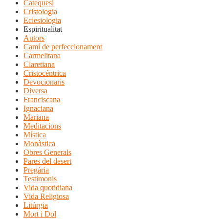
Catequesi
Cristologia
Eclesiologia
Espiritualitat
Autors
Camí de perfeccionament
Carmelitana
Claretiana
Cristocéntrica
Devocionaris
Diversa
Franciscana
Ignaciana
Mariana
Meditacions
Mística
Monàstica
Obres Generals
Pares del desert
Pregària
Testimonis
Vida quotidiana
Vida Religiosa
Litúrgia
Mort i Dol