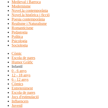
Medieval i Barroca
Modernisme
Novel.la contemporània
Novel.la històrica i ficció
Poesia contemporània
Realisme i Naturalisme
Romanticisme
Pedagogia
Política
Psicologia
Sociologia
Còmic
Escola de pares
Humor Gràfic
Infantil
0 - 6 anys
12 - 18 anys
6 - 12 anys
Còmics
Entreteniment
Escola de pares
Jocs d'estimulació
Influencers
Juvenil