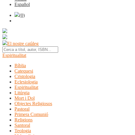
Español
(0)
El nostre catàleg
Espiritualitat
Bíblia
Catequesi
Cristologia
Eclesiologia
Espiritualitat
Litúrgia
Mort i Dol
Objectes Religiosos
Pastoral
Primera Comunió
Religions
Santoral
Teologia