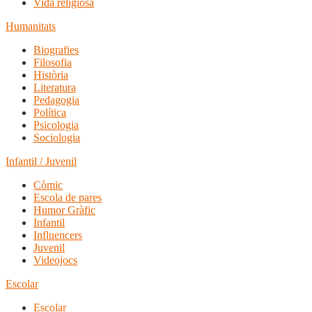
Vida religiosa
Humanitats
Biografies
Filosofia
Història
Literatura
Pedagogia
Política
Psicologia
Sociologia
Infantil / Juvenil
Còmic
Escola de pares
Humor Gràfic
Infantil
Influencers
Juvenil
Videojocs
Escolar
Escolar