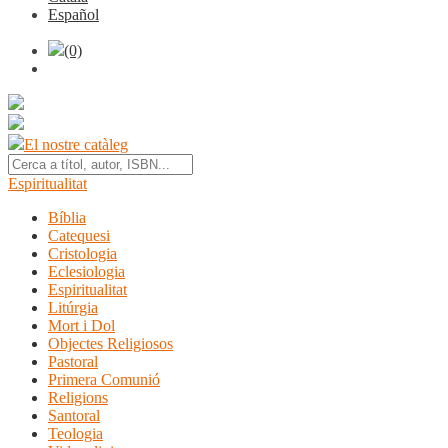
Español
(0)
El nostre catàleg
Espiritualitat
Bíblia
Catequesi
Cristologia
Eclesiologia
Espiritualitat
Litúrgia
Mort i Dol
Objectes Religiosos
Pastoral
Primera Comunió
Religions
Santoral
Teologia