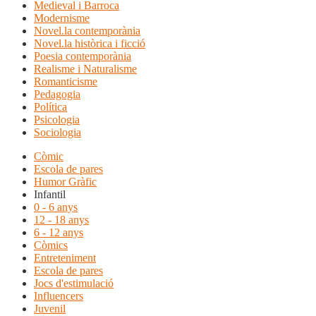
Medieval i Barroca
Modernisme
Novel.la contemporània
Novel.la històrica i ficció
Poesia contemporània
Realisme i Naturalisme
Romanticisme
Pedagogia
Política
Psicologia
Sociologia
Còmic
Escola de pares
Humor Gràfic
Infantil
0 - 6 anys
12 - 18 anys
6 - 12 anys
Còmics
Entreteniment
Escola de pares
Jocs d'estimulació
Influencers
Juvenil