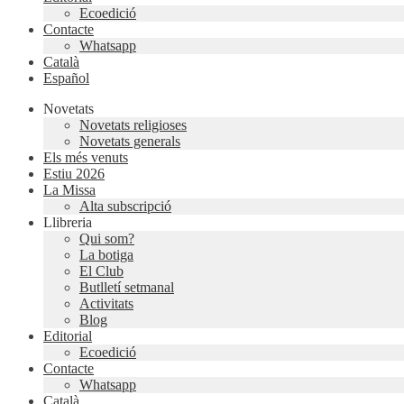
Ecoedició
Contacte
Whatsapp
Català
Español
Novetats
Novetats religioses
Novetats generals
Els més venuts
Estiu 2026
La Missa
Alta subscripció
Llibreria
Qui som?
La botiga
El Club
Butlletí setmanal
Activitats
Blog
Editorial
Ecoedició
Contacte
Whatsapp
Català