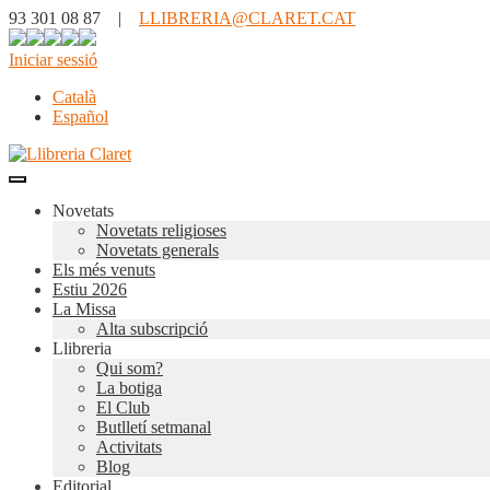
93 301 08 87 |
LLIBRERIA@CLARET.CAT
Iniciar sessió
Català
Español
Novetats
Novetats religioses
Novetats generals
Els més venuts
Estiu 2026
La Missa
Alta subscripció
Llibreria
Qui som?
La botiga
El Club
Butlletí setmanal
Activitats
Blog
Editorial