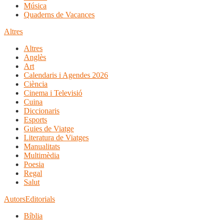
Música
Quaderns de Vacances
Altres
Altres
Anglès
Art
Calendaris i Agendes 2026
Ciència
Cinema i Televisió
Cuina
Diccionaris
Esports
Guies de Viatge
Literatura de Viatges
Manualitats
Multimèdia
Poesia
Regal
Salut
Autors
Editorials
Bíblia