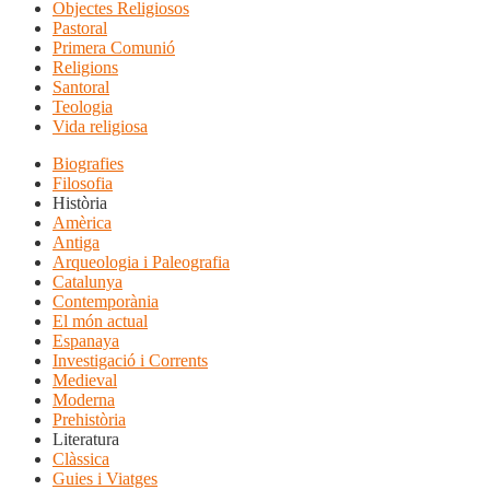
Objectes Religiosos
Pastoral
Primera Comunió
Religions
Santoral
Teologia
Vida religiosa
Biografies
Filosofia
Història
Amèrica
Antiga
Arqueologia i Paleografia
Catalunya
Contemporània
El món actual
Espanaya
Investigació i Corrents
Medieval
Moderna
Prehistòria
Literatura
Clàssica
Guies i Viatges