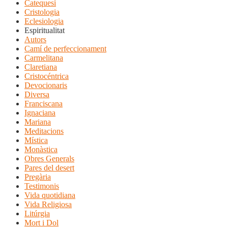
Catequesi
Cristologia
Eclesiologia
Espiritualitat
Autors
Camí de perfeccionament
Carmelitana
Claretiana
Cristocéntrica
Devocionaris
Diversa
Franciscana
Ignaciana
Mariana
Meditacions
Mística
Monàstica
Obres Generals
Pares del desert
Pregària
Testimonis
Vida quotidiana
Vida Religiosa
Litúrgia
Mort i Dol