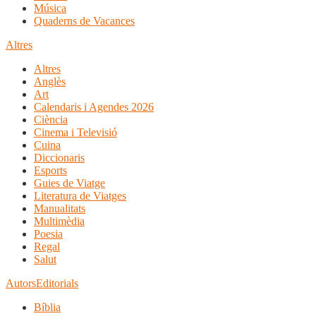
Música
Quaderns de Vacances
Altres
Altres
Anglès
Art
Calendaris i Agendes 2026
Ciència
Cinema i Televisió
Cuina
Diccionaris
Esports
Guies de Viatge
Literatura de Viatges
Manualitats
Multimèdia
Poesia
Regal
Salut
Autors
Editorials
Bíblia