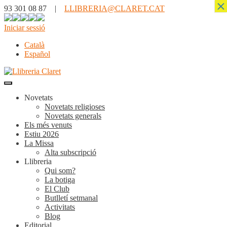
×
93 301 08 87 |
LLIBRERIA@CLARET.CAT
Iniciar sessió
Català
Español
Novetats
Novetats religioses
Novetats generals
Els més venuts
Estiu 2026
La Missa
Alta subscripció
Llibreria
Qui som?
La botiga
El Club
Butlletí setmanal
Activitats
Blog
Editorial