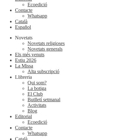
Ecoedició
Contacte
Whatsapp
Català
Español
Novetats
Novetats religioses
Novetats generals
Els més venuts
Estiu 2026
La Missa
Alta subscripció
Llibreria
Qui som?
La botiga
El Club
Butlletí setmanal
Activitats
Blog
Editorial
Ecoedició
Contacte
Whatsapp
Català