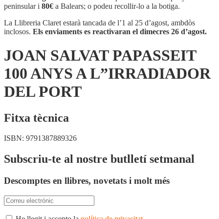
PAPASSEIT
peninsular i
80€
a Balears; o podeu recollir-lo a la botiga.
100
ANYS
La Llibreria Claret estarà tancada de l’1 al 25 d’agost, ambdòs
A
inclosos.
Els enviaments es reactivaran el dimecres 26 d’agost.
L''IRRADIADOR
DEL
JOAN SALVAT PAPASSEIT
PORT
100 ANYS A L”IRRADIADOR
DEL PORT
Fitxa tècnica
ISBN:
9791387889326
Subscriu-te al nostre butlletí setmanal
Descomptes en llibres, novetats i molt més
He llegit i accepto la
política de privacitat