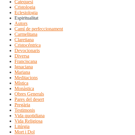
Catequesi
Cristologia
Eclesiologia
Espiritualitat
Autors
Camí de perfeccionament
Carmelitana
Claretiana
Cristocéntrica
Devocionaris
Diversa
Franciscana
Ignaciana
Mariana
Meditacions
Mística
Monàstica
Obres Generals
Pares del desert
Pregària
Testimonis
Vida quotidiana
Vida Religiosa
Litúrgia
Mort i Dol