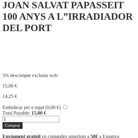
JOAN SALVAT PAPASSEIT
100 ANYS A L”IRRADIADOR
DEL PORT
Compartir
5% descompte exclusiu web
15,00
€
14,25
€
Embolicar per a regal (
0,00
€
)
Total Payable:
15,00
€
quantitat
de
Comprar
JOAN
SALVAT
Enviament gratuït
en comandes superiors a
50€
a Espanya