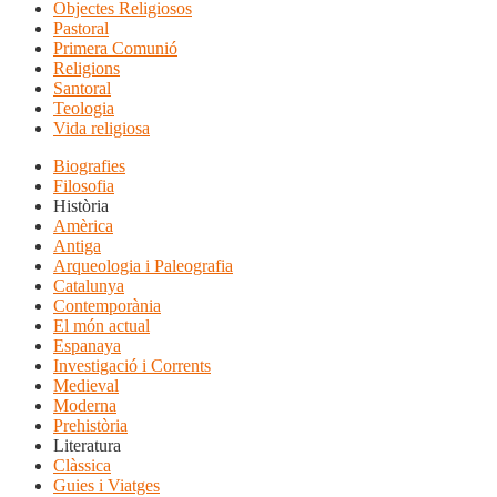
Objectes Religiosos
Pastoral
Primera Comunió
Religions
Santoral
Teologia
Vida religiosa
Biografies
Filosofia
Història
Amèrica
Antiga
Arqueologia i Paleografia
Catalunya
Contemporània
El món actual
Espanaya
Investigació i Corrents
Medieval
Moderna
Prehistòria
Literatura
Clàssica
Guies i Viatges