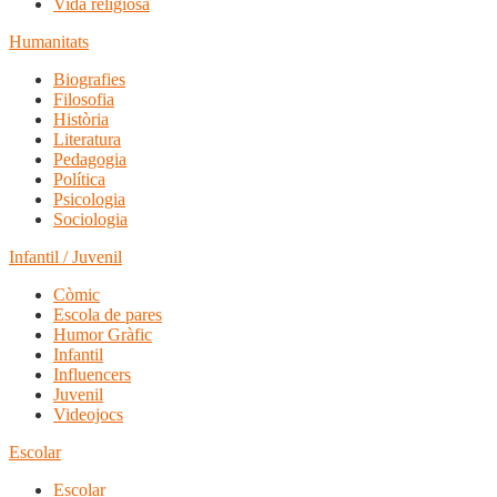
Vida religiosa
Humanitats
Biografies
Filosofia
Història
Literatura
Pedagogia
Política
Psicologia
Sociologia
Infantil / Juvenil
Còmic
Escola de pares
Humor Gràfic
Infantil
Influencers
Juvenil
Videojocs
Escolar
Escolar