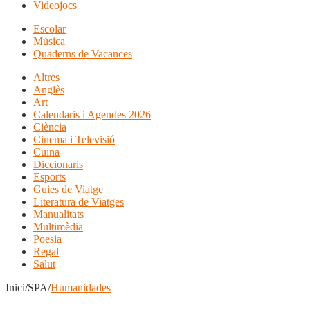
Videojocs
Escolar
Música
Quaderns de Vacances
Altres
Anglès
Art
Calendaris i Agendes 2026
Ciència
Cinema i Televisió
Cuina
Diccionaris
Esports
Guies de Viatge
Literatura de Viatges
Manualitats
Multimèdia
Poesia
Regal
Salut
Inici/SPA/
Humanidades