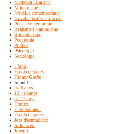
Medieval i Barroca
Modernisme
Novel.la contemporània
Novel.la històrica i ficció
Poesia contemporània
Realisme i Naturalisme
Romanticisme
Pedagogia
Política
Psicologia
Sociologia
Còmic
Escola de pares
Humor Gràfic
Infantil
0 - 6 anys
12 - 18 anys
6 - 12 anys
Còmics
Entreteniment
Escola de pares
Jocs d'estimulació
Influencers
Juvenil