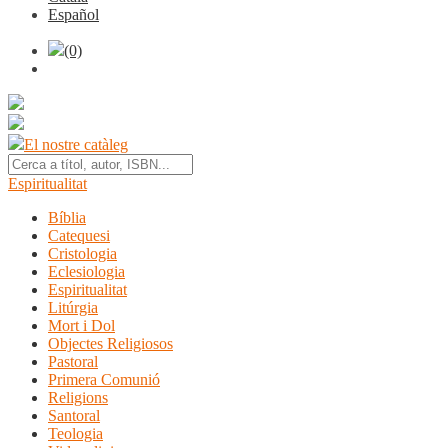
Español
(0)
El nostre catàleg
Espiritualitat
Bíblia
Catequesi
Cristologia
Eclesiologia
Espiritualitat
Litúrgia
Mort i Dol
Objectes Religiosos
Pastoral
Primera Comunió
Religions
Santoral
Teologia