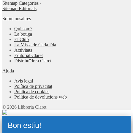
Sitemap Categories
·
Sitemap Editorials
Sobre nosaltres
Qui som?
La botiga
El Club
La Missa de Cada Dia
Activitats
Editorial Claret
Distribuïdora Claret
Ajuda
Avís legal
Política de privacitat
Política de cookies
Política de devolucions web
© 2026 Llibreria Claret
Bon estiu!