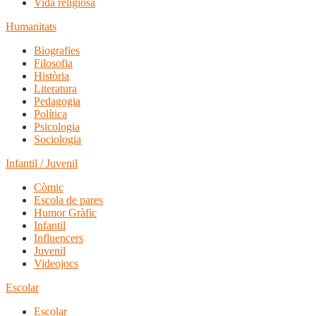
Vida religiosa
Humanitats
Biografies
Filosofia
Història
Literatura
Pedagogia
Política
Psicologia
Sociologia
Infantil / Juvenil
Còmic
Escola de pares
Humor Gràfic
Infantil
Influencers
Juvenil
Videojocs
Escolar
Escolar