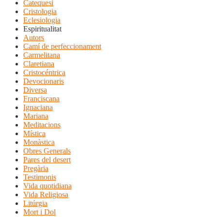
Catequesi
Cristologia
Eclesiologia
Espiritualitat
Autors
Camí de perfeccionament
Carmelitana
Claretiana
Cristocéntrica
Devocionaris
Diversa
Franciscana
Ignaciana
Mariana
Meditacions
Mística
Monàstica
Obres Generals
Pares del desert
Pregària
Testimonis
Vida quotidiana
Vida Religiosa
Litúrgia
Mort i Dol