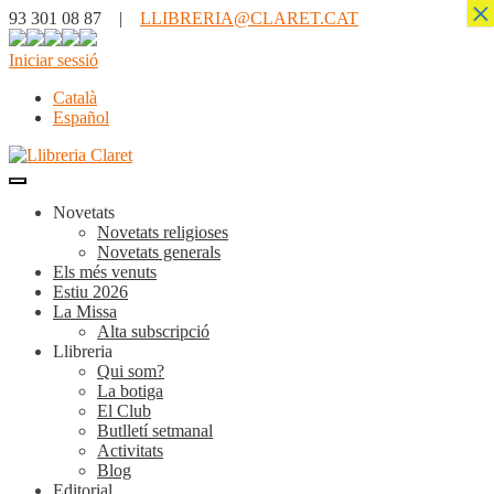
×
93 301 08 87 |
LLIBRERIA@CLARET.CAT
Iniciar sessió
Català
Español
Novetats
Novetats religioses
Novetats generals
Els més venuts
Estiu 2026
La Missa
Alta subscripció
Llibreria
Qui som?
La botiga
El Club
Butlletí setmanal
Activitats
Blog
Editorial