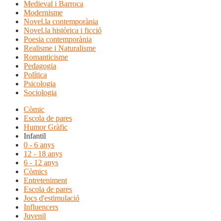
Medieval i Barroca
Modernisme
Novel.la contemporània
Novel.la històrica i ficció
Poesia contemporània
Realisme i Naturalisme
Romanticisme
Pedagogia
Política
Psicologia
Sociologia
Còmic
Escola de pares
Humor Gràfic
Infantil
0 - 6 anys
12 - 18 anys
6 - 12 anys
Còmics
Entreteniment
Escola de pares
Jocs d'estimulació
Influencers
Juvenil