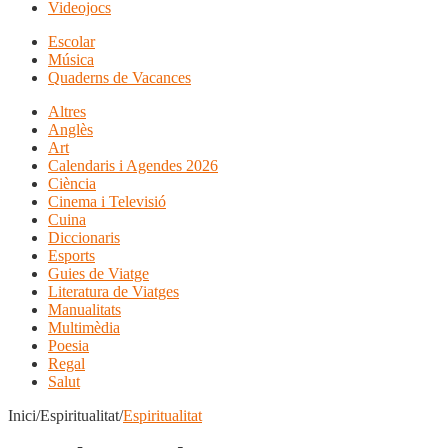
Videojocs
Escolar
Música
Quaderns de Vacances
Altres
Anglès
Art
Calendaris i Agendes 2026
Ciència
Cinema i Televisió
Cuina
Diccionaris
Esports
Guies de Viatge
Literatura de Viatges
Manualitats
Multimèdia
Poesia
Regal
Salut
Inici/Espiritualitat/
Espiritualitat