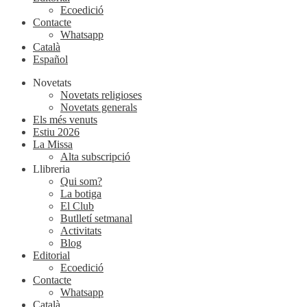
Ecoedició
Contacte
Whatsapp
Català
Español
Novetats
Novetats religioses
Novetats generals
Els més venuts
Estiu 2026
La Missa
Alta subscripció
Llibreria
Qui som?
La botiga
El Club
Butlletí setmanal
Activitats
Blog
Editorial
Ecoedició
Contacte
Whatsapp
Català