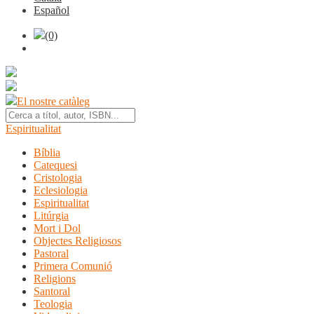
Español
(0)
El nostre catàleg
Espiritualitat
Bíblia
Catequesi
Cristologia
Eclesiologia
Espiritualitat
Litúrgia
Mort i Dol
Objectes Religiosos
Pastoral
Primera Comunió
Religions
Santoral
Teologia