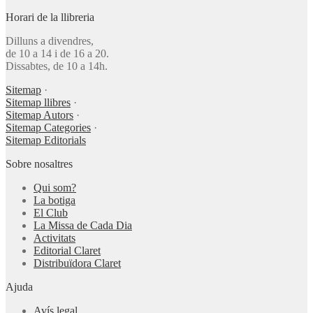
Horari de la llibreria
Dilluns a divendres,
de 10 a 14 i de 16 a 20.
Dissabtes, de 10 a 14h.
Sitemap
·
Sitemap llibres
·
Sitemap Autors
·
Sitemap Categories
·
Sitemap Editorials
Sobre nosaltres
Qui som?
La botiga
El Club
La Missa de Cada Dia
Activitats
Editorial Claret
Distribuïdora Claret
Ajuda
Avís legal