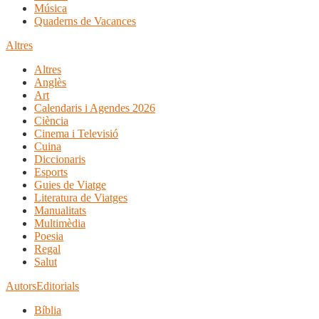
Música
Quaderns de Vacances
Altres
Altres
Anglès
Art
Calendaris i Agendes 2026
Ciència
Cinema i Televisió
Cuina
Diccionaris
Esports
Guies de Viatge
Literatura de Viatges
Manualitats
Multimèdia
Poesia
Regal
Salut
Autors
Editorials
Bíblia