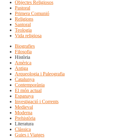
Objectes Religiosos
Pastoral
Primera Comunió
Religions
Santoral
Teologia
Vida religiosa
Biografies
Filosofia
Història
Amèrica
Antiga
Arqueologia i Paleografia
Catalunya
Contemporània
El món actual
Espanaya
Investigació i Corrents
Medieval
Moderna
Prehistòria
Literatura
Clàssica
Guies i Viatges