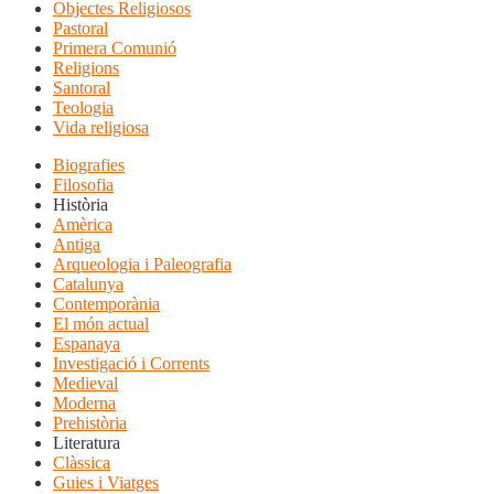
Objectes Religiosos
Pastoral
Primera Comunió
Religions
Santoral
Teologia
Vida religiosa
Biografies
Filosofia
Història
Amèrica
Antiga
Arqueologia i Paleografia
Catalunya
Contemporània
El món actual
Espanaya
Investigació i Corrents
Medieval
Moderna
Prehistòria
Literatura
Clàssica
Guies i Viatges