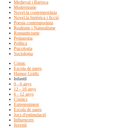
Medieval i Barroca
Modernisme
Novel.la contemporània
Novel.la històrica i ficció
Poesia contemporània
Realisme i Naturalisme
Romanticisme
Pedagogia
Política
Psicologia
Sociologia
Còmic
Escola de pares
Humor Gràfic
Infantil
0 - 6 anys
12 - 18 anys
6 - 12 anys
Còmics
Entreteniment
Escola de pares
Jocs d'estimulació
Influencers
Juvenil