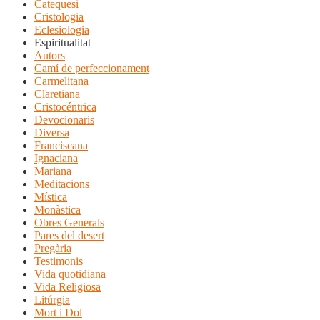
Catequesi
Cristologia
Eclesiologia
Espiritualitat
Autors
Camí de perfeccionament
Carmelitana
Claretiana
Cristocéntrica
Devocionaris
Diversa
Franciscana
Ignaciana
Mariana
Meditacions
Mística
Monàstica
Obres Generals
Pares del desert
Pregària
Testimonis
Vida quotidiana
Vida Religiosa
Litúrgia
Mort i Dol