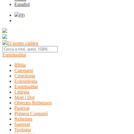
Español
(0)
El nostre catàleg
Espiritualitat
Bíblia
Catequesi
Cristologia
Eclesiologia
Espiritualitat
Litúrgia
Mort i Dol
Objectes Religiosos
Pastoral
Primera Comunió
Religions
Santoral
Teologia