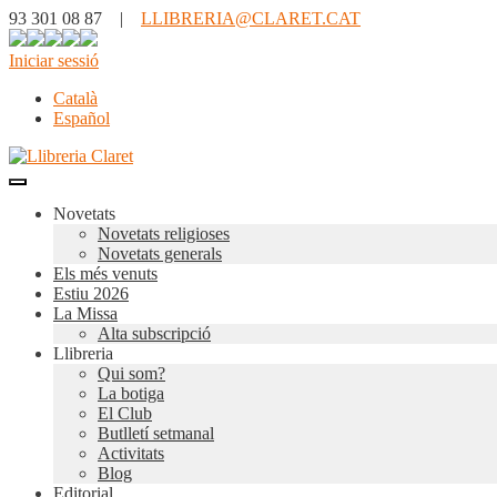
93 301 08 87 |
LLIBRERIA@CLARET.CAT
Iniciar sessió
Català
Español
Novetats
Novetats religioses
Novetats generals
Els més venuts
Estiu 2026
La Missa
Alta subscripció
Llibreria
Qui som?
La botiga
El Club
Butlletí setmanal
Activitats
Blog
Editorial