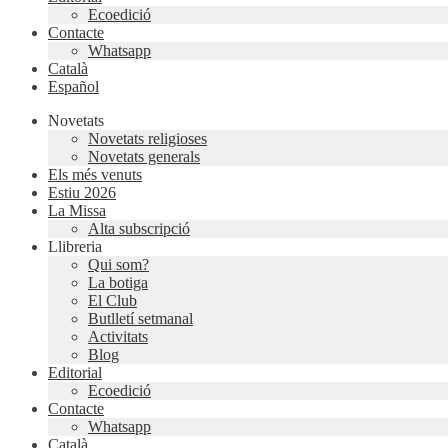
Ecoedició
Contacte
Whatsapp
Català
Español
Novetats
Novetats religioses
Novetats generals
Els més venuts
Estiu 2026
La Missa
Alta subscripció
Llibreria
Qui som?
La botiga
El Club
Butlletí setmanal
Activitats
Blog
Editorial
Ecoedició
Contacte
Whatsapp
Català