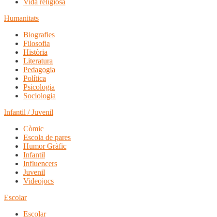
Vida religiosa
Humanitats
Biografies
Filosofia
Història
Literatura
Pedagogia
Política
Psicologia
Sociologia
Infantil / Juvenil
Còmic
Escola de pares
Humor Gràfic
Infantil
Influencers
Juvenil
Videojocs
Escolar
Escolar