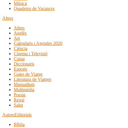
Música
Quaderns de Vacances
Altres
Altres
Anglès
Art
Calendaris i Agendes 2026
Ciència
Cinema i Televisió
Cuina
Diccionaris
Esports
Guies de Viatge
Literatura de Viatges
Manualitats
Multimèdia
Poesia
Regal
Salut
Autors
Editorials
Bíblia