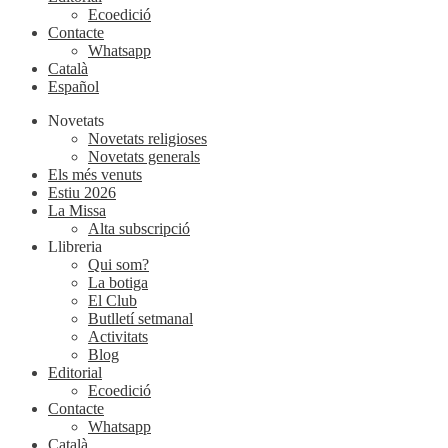
Ecoedició
Contacte
Whatsapp
Català
Español
Novetats
Novetats religioses
Novetats generals
Els més venuts
Estiu 2026
La Missa
Alta subscripció
Llibreria
Qui som?
La botiga
El Club
Butlletí setmanal
Activitats
Blog
Editorial
Ecoedició
Contacte
Whatsapp
Català