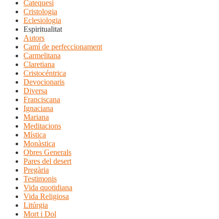
Catequesi
Cristologia
Eclesiologia
Espiritualitat
Autors
Camí de perfeccionament
Carmelitana
Claretiana
Cristocéntrica
Devocionaris
Diversa
Franciscana
Ignaciana
Mariana
Meditacions
Mística
Monàstica
Obres Generals
Pares del desert
Pregària
Testimonis
Vida quotidiana
Vida Religiosa
Litúrgia
Mort i Dol