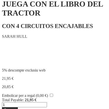
JUEGA CON EL LIBRO DEL
TRACTOR
CON 4 CIRCUITOS ENCAJABLES
SARAH HULL
Compartir
5% descompte exclusiu web
21,95
€
20,85
€
Embolicar per a regal (
0,00
€
)
Total Payable:
21,95
€
quantitat
de