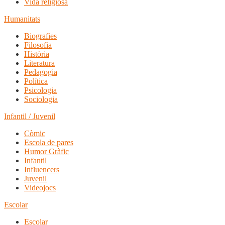
Vida religiosa
Humanitats
Biografies
Filosofia
Història
Literatura
Pedagogia
Política
Psicologia
Sociologia
Infantil / Juvenil
Còmic
Escola de pares
Humor Gràfic
Infantil
Influencers
Juvenil
Videojocs
Escolar
Escolar