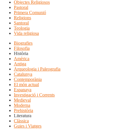
Objectes Religiosos
Pastoral
Primera Comunió
Religions
Santoral
Teologia
Vida religiosa
Biografies
Filosofia
Història
Amèrica
Antiga
Arqueologia i Paleografia
Catalunya
Contemporània
El món actual
Espanaya
Investigació i Corrents
Medieval
Moderna
Prehistòria
Literatura
Clàssica
Guies i Viatges