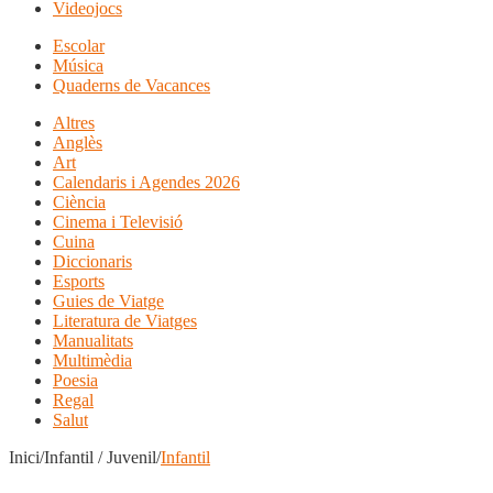
Videojocs
Escolar
Música
Quaderns de Vacances
Altres
Anglès
Art
Calendaris i Agendes 2026
Ciència
Cinema i Televisió
Cuina
Diccionaris
Esports
Guies de Viatge
Literatura de Viatges
Manualitats
Multimèdia
Poesia
Regal
Salut
Inici/Infantil / Juvenil/
Infantil