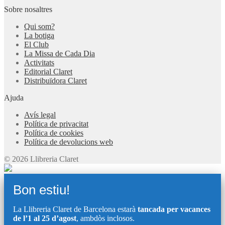
Sobre nosaltres
Qui som?
La botiga
El Club
La Missa de Cada Dia
Activitats
Editorial Claret
Distribuïdora Claret
Ajuda
Avís legal
Política de privacitat
Política de cookies
Política de devolucions web
© 2026 Llibreria Claret
Bon estiu!
La Llibreria Claret de Barcelona estarà
tancada per vacances
de l’1 al 25 d’agost
, ambdòs inclosos.