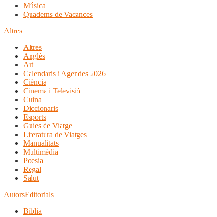
Música
Quaderns de Vacances
Altres
Altres
Anglès
Art
Calendaris i Agendes 2026
Ciència
Cinema i Televisió
Cuina
Diccionaris
Esports
Guies de Viatge
Literatura de Viatges
Manualitats
Multimèdia
Poesia
Regal
Salut
Autors
Editorials
Bíblia