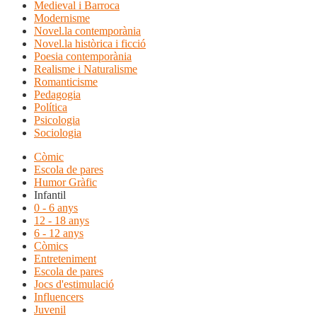
Medieval i Barroca
Modernisme
Novel.la contemporània
Novel.la històrica i ficció
Poesia contemporània
Realisme i Naturalisme
Romanticisme
Pedagogia
Política
Psicologia
Sociologia
Còmic
Escola de pares
Humor Gràfic
Infantil
0 - 6 anys
12 - 18 anys
6 - 12 anys
Còmics
Entreteniment
Escola de pares
Jocs d'estimulació
Influencers
Juvenil