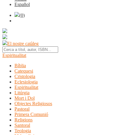
Español
(0)
El nostre catàleg
Espiritualitat
Bíblia
Catequesi
Cristologia
Eclesiologia
Espiritualitat
Litúrgia
Mort i Dol
Objectes Religiosos
Pastoral
Primera Comunió
Religions
Santoral
Teologia