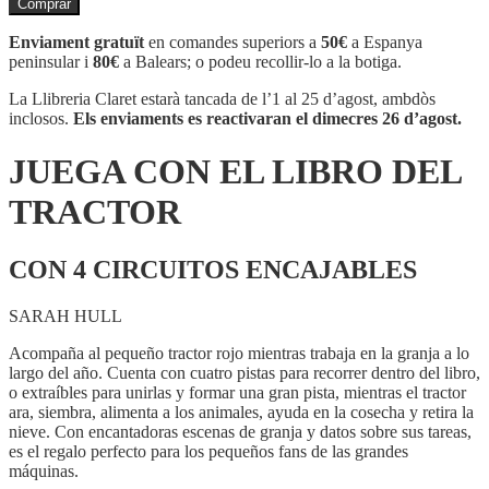
Comprar
JUEGA
CON
Enviament gratuït
en comandes superiors a
50€
a Espanya
EL
peninsular i
80€
a Balears; o podeu recollir-lo a la botiga.
LIBRO
DEL
La Llibreria Claret estarà tancada de l’1 al 25 d’agost, ambdòs
TRACTOR
inclosos.
Els enviaments es reactivaran el dimecres 26 d’agost.
JUEGA CON EL LIBRO DEL
TRACTOR
CON 4 CIRCUITOS ENCAJABLES
SARAH HULL
Acompaña al pequeño tractor rojo mientras trabaja en la granja a lo
largo del año. Cuenta con cuatro pistas para recorrer dentro del libro,
o extraíbles para unirlas y formar una gran pista, mientras el tractor
ara, siembra, alimenta a los animales, ayuda en la cosecha y retira la
nieve. Con encantadoras escenas de granja y datos sobre sus tareas,
es el regalo perfecto para los pequeños fans de las grandes
máquinas.