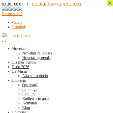
×
93 301 08 87 |
LLIBRERIA@CLARET.CAT
Iniciar sessió
Català
Español
Novetats
Novetats religioses
Novetats generals
Els més venuts
Estiu 2026
La Missa
Alta subscripció
Llibreria
Qui som?
La botiga
El Club
Butlletí setmanal
Activitats
Blog
Editorial