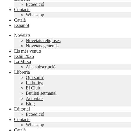
Ecoedició
Contacte
Whatsapp
Català
Español
Novetats
Novetats religioses
Novetats generals
Els més venuts
Estiu 2026
La Missa
Alta subscripció
Llibreria
Qui som?
La botiga
El Club
Butlletí setmanal
Activitats
Blog
Editorial
Ecoedició
Contacte
Whatsapp
Català