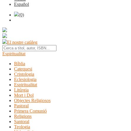
Español
(0)
El nostre catàleg
Espiritualitat
Bíblia
Catequesi
Cristologia
Eclesiologia
Espiritualitat
Litúrgia
Mort i Dol
Objectes Religiosos
Pastoral
Primera Comunió
Religions
Santoral
Teologia