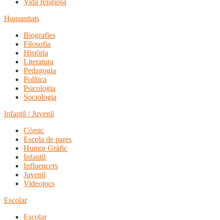
Vida religiosa
Humanitats
Biografies
Filosofia
Història
Literatura
Pedagogia
Política
Psicologia
Sociologia
Infantil / Juvenil
Còmic
Escola de pares
Humor Gràfic
Infantil
Influencers
Juvenil
Videojocs
Escolar
Escolar