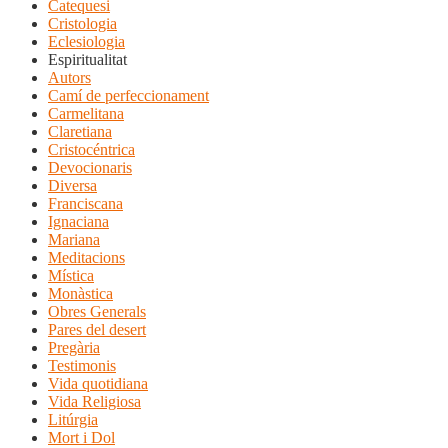
Catequesi
Cristologia
Eclesiologia
Espiritualitat
Autors
Camí de perfeccionament
Carmelitana
Claretiana
Cristocéntrica
Devocionaris
Diversa
Franciscana
Ignaciana
Mariana
Meditacions
Mística
Monàstica
Obres Generals
Pares del desert
Pregària
Testimonis
Vida quotidiana
Vida Religiosa
Litúrgia
Mort i Dol