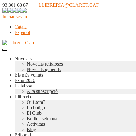
93 301 08 87 |
LLIBRERIA@CLARET.CAT
Iniciar sessió
Català
Español
Novetats
Novetats religioses
Novetats generals
Els més venuts
Estiu 2026
La Missa
Alta subscripció
Llibreria
Qui som?
La botiga
El Club
Butlletí setmanal
Activitats
Blog
Editorial