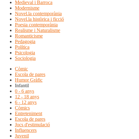
Medieval i Barroca
Modernisme
Novel.la contemporània
Novel.la històrica i ficció
Poesia contemporània
Realisme i Naturalisme
Romanticisme
Pedagogia
Política
Psicologia
Sociologia
Còmic
Escola de pares
Humor Gràfic
Infantil
0 - 6 anys
12 - 18 anys
6 - 12 anys
Còmics
Entreteniment
Escola de pares
Jocs d'estimulació
Influencers
Juvenil