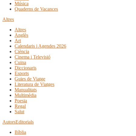
Música
Quaderns de Vacances
Altres
Altres
Anglès
Art
Calendaris i Agendes 2026
Ciència
Cinema i Televisió
Cuina
Diccionaris
Esports
Guies de Viatge
Literatura de Viatges
Manualitats
Multimèdia
Poesia
Regal
Salut
Autors
Editorials
Bíblia