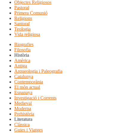
Objectes Religiosos
Pastoral
Primera Comunió
Religions
Santoral
Teologia
Vida religiosa
Biografies
Filosofia
Història
Amèrica
Antiga
Arqueologia i Paleografia
Catalunya
Contemporània
El món actual
Espanaya
Investigació i Corrents
Medieval
Moderna
Prehistòria
Literatura
Clàssica
Guies i Viatges