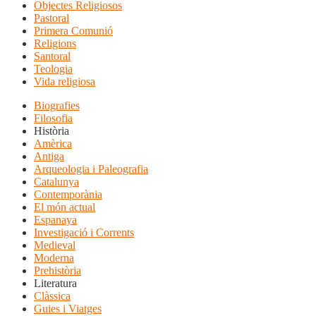
Objectes Religiosos
Pastoral
Primera Comunió
Religions
Santoral
Teologia
Vida religiosa
Biografies
Filosofia
Història
Amèrica
Antiga
Arqueologia i Paleografia
Catalunya
Contemporània
El món actual
Espanaya
Investigació i Corrents
Medieval
Moderna
Prehistòria
Literatura
Clàssica
Guies i Viatges