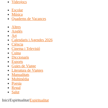
Videojocs
Escolar
Música
Quaderns de Vacances
Altres
Anglès
Art
Calendaris i Agendes 2026
Ciència
Cinema i Televisió
Cuina
Diccionaris
Esports
Guies de Viatge
Literatura de Viatges
Manualitats
Multimèdia
Poesia
Regal
Salut
Inici/Espiritualitat/
Espiritualitat