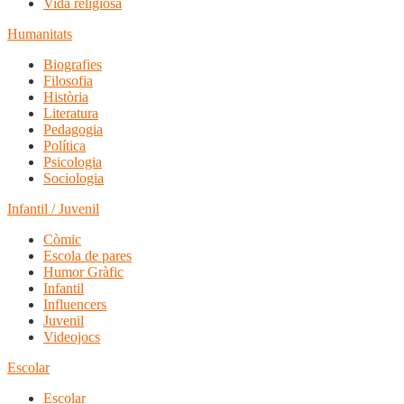
Vida religiosa
Humanitats
Biografies
Filosofia
Història
Literatura
Pedagogia
Política
Psicologia
Sociologia
Infantil / Juvenil
Còmic
Escola de pares
Humor Gràfic
Infantil
Influencers
Juvenil
Videojocs
Escolar
Escolar