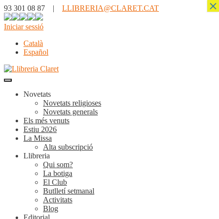
×
93 301 08 87 |
LLIBRERIA@CLARET.CAT
Iniciar sessió
Català
Español
Novetats
Novetats religioses
Novetats generals
Els més venuts
Estiu 2026
La Missa
Alta subscripció
Llibreria
Qui som?
La botiga
El Club
Butlletí setmanal
Activitats
Blog
Editorial