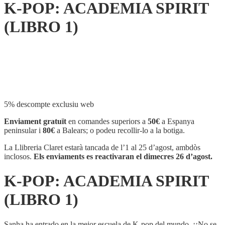
K-POP: ACADEMIA SPIRIT
(LIBRO 1)
Compartir
5% descompte exclusiu web
Enviament gratuït
en comandes superiors a
50€
a Espanya
peninsular i
80€
a Balears; o podeu recollir-lo a la botiga.
La Llibreria Claret estarà tancada de l’1 al 25 d’agost, ambdòs
inclosos.
Els enviaments es reactivaran el dimecres 26 d’agost.
K-POP: ACADEMIA SPIRIT
(LIBRO 1)
Sanha ha entrado en la mejor escuela de K-pop del mundo. ¡¡No se