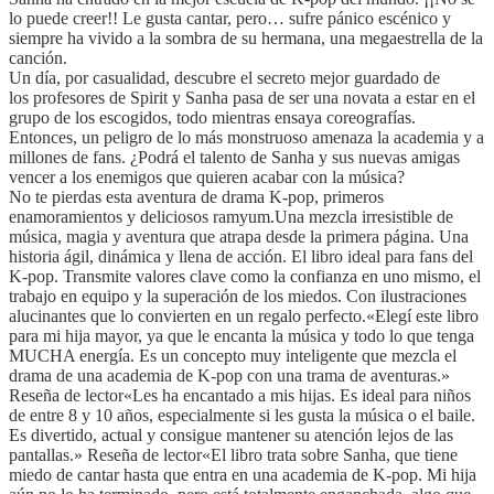
lo puede creer!! Le gusta cantar, pero… sufre pánico escénico y
siempre ha vivido a la sombra de su hermana, una megaestrella de la
canción.
Un día, por casualidad, descubre el secreto mejor guardado de
los profesores de Spirit y Sanha pasa de ser una novata a estar en el
grupo de los escogidos, todo mientras ensaya coreografías.
Entonces, un peligro de lo más monstruoso amenaza la academia y a
millones de fans. ¿Podrá el talento de Sanha y sus nuevas amigas
vencer a los enemigos que quieren acabar con la música?
No te pierdas esta aventura de drama K-pop, primeros
enamoramientos y deliciosos ramyum.Una mezcla irresistible de
música, magia y aventura que atrapa desde la primera página. Una
historia ágil, dinámica y llena de acción. El libro ideal para fans del
K-pop. Transmite valores clave como la confianza en uno mismo, el
trabajo en equipo y la superación de los miedos. Con ilustraciones
alucinantes que lo convierten en un regalo perfecto.«Elegí este libro
para mi hija mayor, ya que le encanta la música y todo lo que tenga
MUCHA energía. Es un concepto muy inteligente que mezcla el
drama de una academia de K-pop con una trama de aventuras.»
Reseña de lector«Les ha encantado a mis hijas. Es ideal para niños
de entre 8 y 10 años, especialmente si les gusta la música o el baile.
Es divertido, actual y consigue mantener su atención lejos de las
pantallas.» Reseña de lector«El libro trata sobre Sanha, que tiene
miedo de cantar hasta que entra en una academia de K-pop. Mi hija