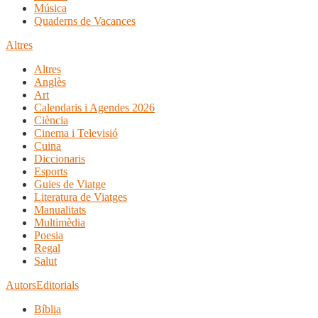
Música
Quaderns de Vacances
Altres
Altres
Anglès
Art
Calendaris i Agendes 2026
Ciència
Cinema i Televisió
Cuina
Diccionaris
Esports
Guies de Viatge
Literatura de Viatges
Manualitats
Multimèdia
Poesia
Regal
Salut
Autors
Editorials
Bíblia