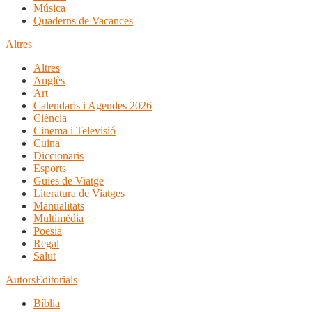
Música
Quaderns de Vacances
Altres
Altres
Anglès
Art
Calendaris i Agendes 2026
Ciència
Cinema i Televisió
Cuina
Diccionaris
Esports
Guies de Viatge
Literatura de Viatges
Manualitats
Multimèdia
Poesia
Regal
Salut
Autors
Editorials
Bíblia