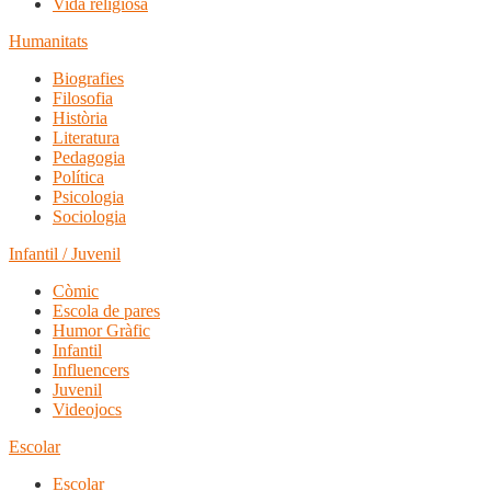
Vida religiosa
Humanitats
Biografies
Filosofia
Història
Literatura
Pedagogia
Política
Psicologia
Sociologia
Infantil / Juvenil
Còmic
Escola de pares
Humor Gràfic
Infantil
Influencers
Juvenil
Videojocs
Escolar
Escolar