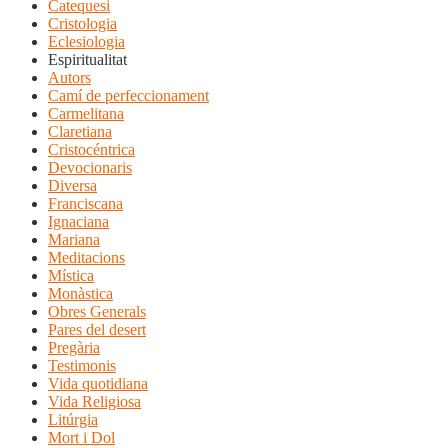
Catequesi
Cristologia
Eclesiologia
Espiritualitat
Autors
Camí de perfeccionament
Carmelitana
Claretiana
Cristocéntrica
Devocionaris
Diversa
Franciscana
Ignaciana
Mariana
Meditacions
Mística
Monàstica
Obres Generals
Pares del desert
Pregària
Testimonis
Vida quotidiana
Vida Religiosa
Litúrgia
Mort i Dol