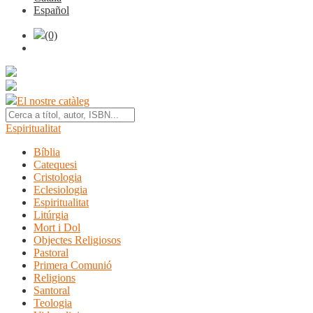
Español
(0)
El nostre catàleg
Espiritualitat
Bíblia
Catequesi
Cristologia
Eclesiologia
Espiritualitat
Litúrgia
Mort i Dol
Objectes Religiosos
Pastoral
Primera Comunió
Religions
Santoral
Teologia