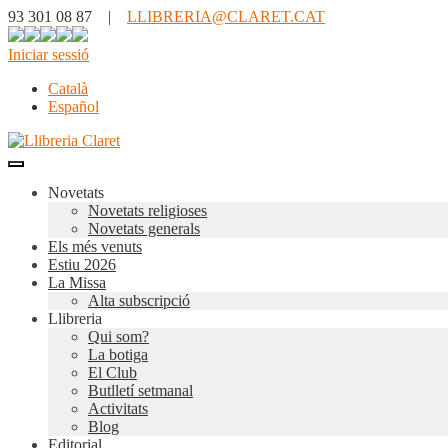
93 301 08 87 |
LLIBRERIA@CLARET.CAT
Iniciar sessió
Català
Español
Novetats
Novetats religioses
Novetats generals
Els més venuts
Estiu 2026
La Missa
Alta subscripció
Llibreria
Qui som?
La botiga
El Club
Butlletí setmanal
Activitats
Blog
Editorial