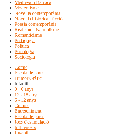
Medieval i Barroca
Modernisme
Novel.la contemporània
Novel.la històrica i ficció
Poesia contemporània
Realisme i Naturalisme
Romanticisme
Pedagogia
Política
Psicologia
Sociologia
Còmic
Escola de pares
Humor Gràfic
Infantil
0 - 6 anys
12 - 18 anys
6 - 12 anys
Còmics
Entreteniment
Escola de pares
Jocs d'estimulació
Influencers
Juvenil