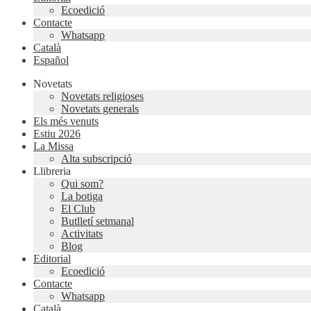
Ecoedició
Contacte
Whatsapp
Català
Español
Novetats
Novetats religioses
Novetats generals
Els més venuts
Estiu 2026
La Missa
Alta subscripció
Llibreria
Qui som?
La botiga
El Club
Butlletí setmanal
Activitats
Blog
Editorial
Ecoedició
Contacte
Whatsapp
Català