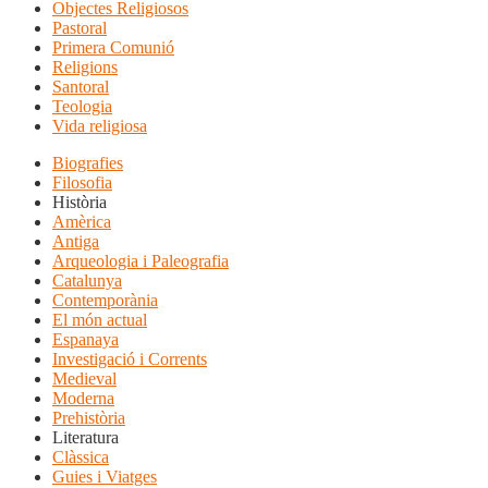
Objectes Religiosos
Pastoral
Primera Comunió
Religions
Santoral
Teologia
Vida religiosa
Biografies
Filosofia
Història
Amèrica
Antiga
Arqueologia i Paleografia
Catalunya
Contemporània
El món actual
Espanaya
Investigació i Corrents
Medieval
Moderna
Prehistòria
Literatura
Clàssica
Guies i Viatges