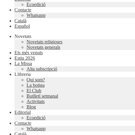
Ecoedició
Contacte
Whatsapp
Català
Español
Novetats
Novetats religioses
Novetats generals
Els més venuts
Estiu 2026
La Missa
Alta subscripció
Llibreria
Qui som?
La botiga
El Club
Butlletí setmanal
Activitats
Blog
Editorial
Ecoedició
Contacte
Whatsapp
Català