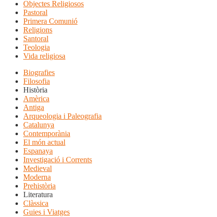
Objectes Religiosos
Pastoral
Primera Comunió
Religions
Santoral
Teologia
Vida religiosa
Biografies
Filosofia
Història
Amèrica
Antiga
Arqueologia i Paleografia
Catalunya
Contemporània
El món actual
Espanaya
Investigació i Corrents
Medieval
Moderna
Prehistòria
Literatura
Clàssica
Guies i Viatges