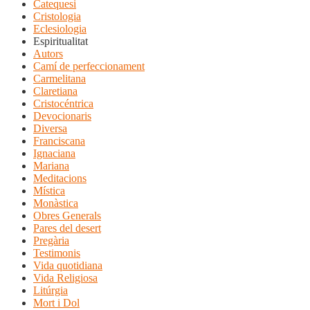
Catequesi
Cristologia
Eclesiologia
Espiritualitat
Autors
Camí de perfeccionament
Carmelitana
Claretiana
Cristocéntrica
Devocionaris
Diversa
Franciscana
Ignaciana
Mariana
Meditacions
Mística
Monàstica
Obres Generals
Pares del desert
Pregària
Testimonis
Vida quotidiana
Vida Religiosa
Litúrgia
Mort i Dol