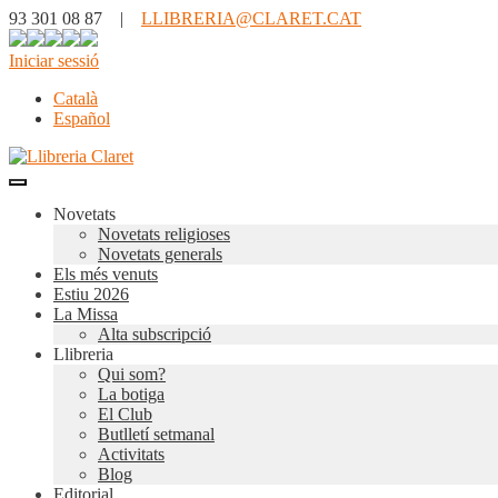
93 301 08 87 |
LLIBRERIA@CLARET.CAT
Iniciar sessió
Català
Español
Novetats
Novetats religioses
Novetats generals
Els més venuts
Estiu 2026
La Missa
Alta subscripció
Llibreria
Qui som?
La botiga
El Club
Butlletí setmanal
Activitats
Blog
Editorial