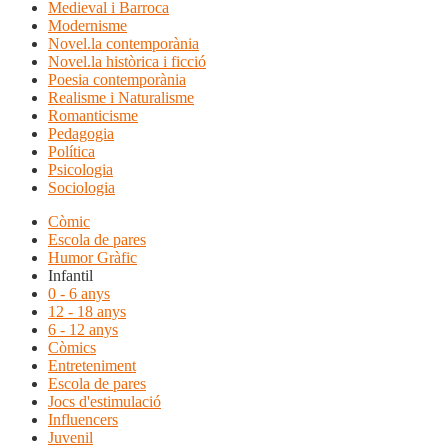
Medieval i Barroca
Modernisme
Novel.la contemporània
Novel.la històrica i ficció
Poesia contemporània
Realisme i Naturalisme
Romanticisme
Pedagogia
Política
Psicologia
Sociologia
Còmic
Escola de pares
Humor Gràfic
Infantil
0 - 6 anys
12 - 18 anys
6 - 12 anys
Còmics
Entreteniment
Escola de pares
Jocs d'estimulació
Influencers
Juvenil