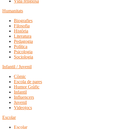
Vida religiosa
Humanitats
Biografies
Filosofia
Història
Literatura
Pedagogia
Política
Psicologia
Sociologia
Infantil / Juvenil
Còmic
Escola de pares
Humor Gràfic
Infantil
Influencers
Juvenil
Videojocs
Escolar
Escolar