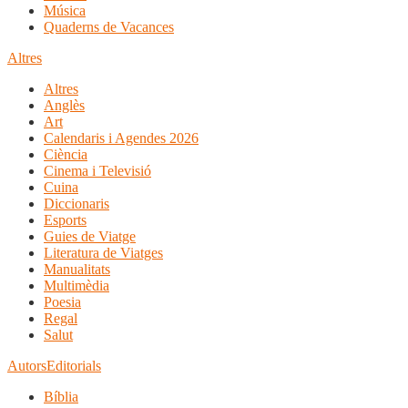
Música
Quaderns de Vacances
Altres
Altres
Anglès
Art
Calendaris i Agendes 2026
Ciència
Cinema i Televisió
Cuina
Diccionaris
Esports
Guies de Viatge
Literatura de Viatges
Manualitats
Multimèdia
Poesia
Regal
Salut
Autors
Editorials
Bíblia