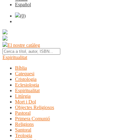
Español
(0)
El nostre catàleg
Espiritualitat
Bíblia
Catequesi
Cristologia
Eclesiologia
Espiritualitat
Litúrgia
Mort i Dol
Objectes Religiosos
Pastoral
Primera Comunió
Religions
Santoral
Teologia