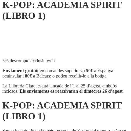
K-POP: ACADEMIA SPIRIT
(LIBRO 1)
Compartir
5% descompte exclusiu web
Enviament gratuït
en comandes superiors a
50€
a Espanya
peninsular i
80€
a Balears; o podeu recollir-lo a la botiga.
La Llibreria Claret estarà tancada de l’1 al 25 d’agost, ambdòs
inclosos.
Els enviaments es reactivaran el dimecres 26 d’agost.
K-POP: ACADEMIA SPIRIT
(LIBRO 1)
Sanha ha entrado en la mejor escuela de K-pop del mundo. ¡¡No se