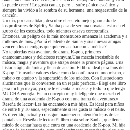
lo puede creer!! Le gusta cantar, pero… sufre pánico escénico y
siempre ha vivido a la sombra de su hermana, una megaestrella de la
canción.
Un día, por casualidad, descubre el secreto mejor guardado de
los profesores de Spirit y Sanha pasa de ser una novata a estar en el
grupo de los escogidos, todo mientras ensaya coreografías.
Entonces, un peligro de lo más monstruoso amenaza la academia y a
millones de fans. ¿Podrá el talento de Sanha y sus nuevas amigas
vencer a los enemigos que quieren acabar con la música?
No te pierdas esta aventura de drama K-pop, primeros
enamoramientos y deliciosos ramyum.Una mezcla irresistible de
música, magia y aventura que atrapa desde la primera página. Una
historia ágil, dinámica y llena de acción. El libro ideal para fans del
K-pop. Transmite valores clave como la confianza en uno mismo, el
trabajo en equipo y la superación de los miedos. Con ilustraciones
alucinantes que lo convierten en un regalo perfecto.«Elegí este libro
para mi hija mayor, ya que le encanta la música y todo lo que tenga
MUCHA energía. Es un concepto muy inteligente que mezcla el
drama de una academia de K-pop con una trama de aventuras.»
Reseña de lector«Les ha encantado a mis hijas. Es ideal para niños
de entre 8 y 10 años, especialmente si les gusta la música o el baile.
Es divertido, actual y consigue mantener su atención lejos de las
pantallas.» Reseña de lector«El libro trata sobre Sanha, que tiene
miedo de cantar hasta que entra en una academia de K-pop. Mi hija