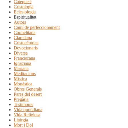
Catequesi
Cristologia
Eclesiologia
Espiritualitat
Autors
Camí de perfeccionament
Carmelitana
Claretiana
Cristocéntrica
Devocionaris
Diversa
Franciscana
Ignaciana
Mariana
Meditacions
Mística
Monàstica
Obres Generals
Pares del desert
Pregària
Testimonis
Vida quotidiana
Vida Religiosa
Litúrgia
Mort i Dol