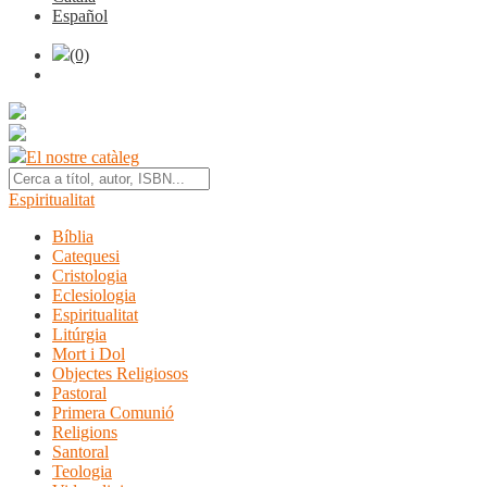
Español
(0)
El nostre catàleg
Espiritualitat
Bíblia
Catequesi
Cristologia
Eclesiologia
Espiritualitat
Litúrgia
Mort i Dol
Objectes Religiosos
Pastoral
Primera Comunió
Religions
Santoral
Teologia