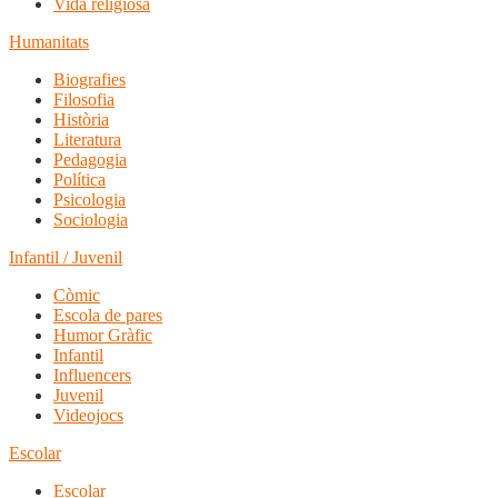
Vida religiosa
Humanitats
Biografies
Filosofia
Història
Literatura
Pedagogia
Política
Psicologia
Sociologia
Infantil / Juvenil
Còmic
Escola de pares
Humor Gràfic
Infantil
Influencers
Juvenil
Videojocs
Escolar
Escolar