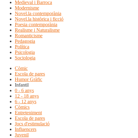
Medieval i Barroca
Modernisme
Novel.la contemporània
Novel.la històrica i ficció
Poesia contemporània
Realisme i Naturalisme
Romanticisme
Pedagogia
Política
Psicologia
Sociologia
Còmic
Escola de pares
Humor Gràfic
Infantil
0 - 6 anys
12 - 18 anys
6 - 12 anys
Còmics
Entreteniment
Escola de pares
Jocs d'estimulació
Influencers
Juvenil