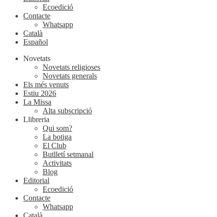
Ecoedició
Contacte
Whatsapp
Català
Español
Novetats
Novetats religioses
Novetats generals
Els més venuts
Estiu 2026
La Missa
Alta subscripció
Llibreria
Qui som?
La botiga
El Club
Butlletí setmanal
Activitats
Blog
Editorial
Ecoedició
Contacte
Whatsapp
Català