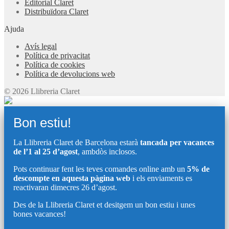
Editorial Claret
Distribuïdora Claret
Ajuda
Avís legal
Política de privacitat
Política de cookies
Política de devolucions web
© 2026 Llibreria Claret
Bon estiu!
La Llibreria Claret de Barcelona estarà
tancada per vacances
de l’1 al 25 d’agost
, ambdòs inclosos.
Pots continuar fent les teves comandes online amb un
5% de
descompte en aquesta pàgina web
i els enviaments es
reactivaran dimecres 26 d’agost.
Des de la Llibreria Claret et desitgem un bon estiu i unes
bones vacances!