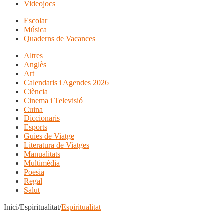
Videojocs
Escolar
Música
Quaderns de Vacances
Altres
Anglès
Art
Calendaris i Agendes 2026
Ciència
Cinema i Televisió
Cuina
Diccionaris
Esports
Guies de Viatge
Literatura de Viatges
Manualitats
Multimèdia
Poesia
Regal
Salut
Inici/Espiritualitat/
Espiritualitat