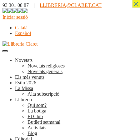
×
93 301 08 87 |
LLIBRERIA@CLARET.CAT
Iniciar sessió
Català
Español
Novetats
Novetats religioses
Novetats generals
Els més venuts
Estiu 2026
La Missa
Alta subscripció
Llibreria
Qui som?
La botiga
El Club
Butlletí setmanal
Activitats
Blog
Editorial