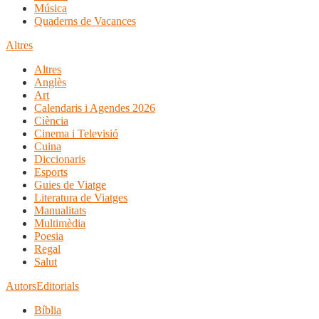
Música
Quaderns de Vacances
Altres
Altres
Anglès
Art
Calendaris i Agendes 2026
Ciència
Cinema i Televisió
Cuina
Diccionaris
Esports
Guies de Viatge
Literatura de Viatges
Manualitats
Multimèdia
Poesia
Regal
Salut
Autors
Editorials
Bíblia