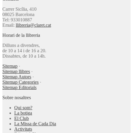
Carrer Sicília, 410
08025 Barcelona
Tel: 933010887
Email:
llibreria@claret.cat
Horari de la llibreria
Dilluns a divendres,
de 10 a 14 i de 16 a 20.
Dissabtes, de 10 a 14h.
Sitemap
·
Sitemap llibres
·
Sitemap Autors
·
Sitemap Categories
·
Sitemap Editorials
Sobre nosaltres
Qui som?
La botiga
El Club
La Missa de Cada Dia
Activitats