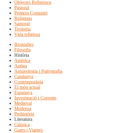
Objectes Religiosos
Pastoral
Primera Comunió
Religions
Santoral
Teologia
Vida religiosa
Biografies
Filosofia
Història
Amèrica
Antiga
Arqueologia i Paleografia
Catalunya
Contemporània
El món actual
Espanaya
Investigació i Corrents
Medieval
Moderna
Prehistòria
Literatura
Clàssica
Guies i Viatges