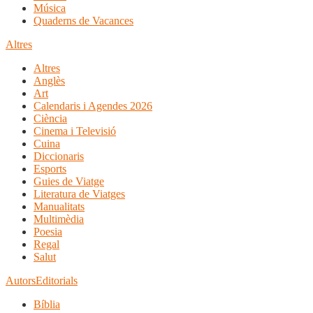
Música
Quaderns de Vacances
Altres
Altres
Anglès
Art
Calendaris i Agendes 2026
Ciència
Cinema i Televisió
Cuina
Diccionaris
Esports
Guies de Viatge
Literatura de Viatges
Manualitats
Multimèdia
Poesia
Regal
Salut
Autors
Editorials
Bíblia