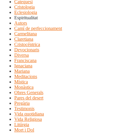
Catequesi
Cristologia
Eclesiologia
Espiritualitat
Autors
Camí de perfeccionament
Carmelitana
Claretiana
Cristocéntrica
Devocionaris
Diversa
Franciscana
Ignaciana
Mariana
Meditacions
Mística
Monàstica
Obres Generals
Pares del desert
Pregària
Testimonis
Vida quotidiana
Vida Religiosa
Litúrgia
Mort i Dol