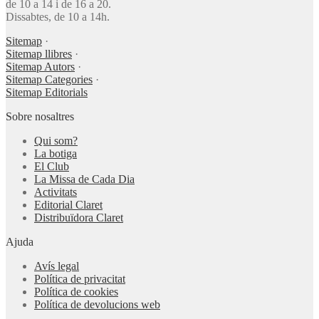
de 10 a 14 i de 16 a 20.
Dissabtes, de 10 a 14h.
Sitemap
·
Sitemap llibres
·
Sitemap Autors
·
Sitemap Categories
·
Sitemap Editorials
Sobre nosaltres
Qui som?
La botiga
El Club
La Missa de Cada Dia
Activitats
Editorial Claret
Distribuïdora Claret
Ajuda
Avís legal
Política de privacitat
Política de cookies
Política de devolucions web