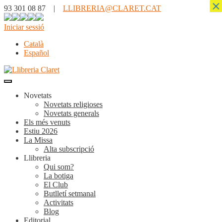
×
93 301 08 87 |
LLIBRERIA@CLARET.CAT
Iniciar sessió
Català
Español
Novetats
Novetats religioses
Novetats generals
Els més venuts
Estiu 2026
La Missa
Alta subscripció
Llibreria
Qui som?
La botiga
El Club
Butlletí setmanal
Activitats
Blog
Editorial