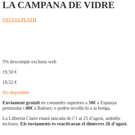
LA CAMPANA DE VIDRE
SYLVIA PLATH
Compartir
5% descompte exclusiu web
19,50
€
18,52
€
No disponible
Enviament gratuït
en comandes superiors a
50€
a Espanya
peninsular i
80€
a Balears; o podeu recollir-lo a la botiga.
La Llibreria Claret estarà tancada de l’1 al 25 d’agost, ambdòs
inclosos.
Els enviaments es reactivaran el dimecres 26 d’agost.