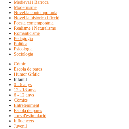
Medieval i Barroca
Modernisme
Novel.la contemporània
Novel.la històrica i ficció
Poesia contemporània
Realisme i Naturalisme
Romanticisme
Pedagogia
Política
Psicologia
Sociologia
Còmic
Escola de pares
Humor Gràfic
Infantil
0 - 6 anys
12 - 18 anys
6 - 12 anys
Còmics
Entreteniment
Escola de pares
Jocs d'estimulació
Influencers
Juvenil