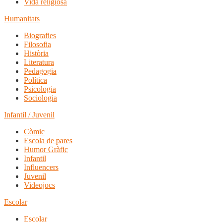
Vida religiosa
Humanitats
Biografies
Filosofia
Història
Literatura
Pedagogia
Política
Psicologia
Sociologia
Infantil / Juvenil
Còmic
Escola de pares
Humor Gràfic
Infantil
Influencers
Juvenil
Videojocs
Escolar
Escolar