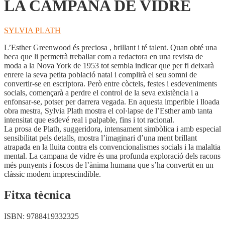
LA CAMPANA DE VIDRE
SYLVIA PLATH
L’Esther Greenwood és preciosa , brillant i té talent. Quan obté una
beca que li permetrà treballar com a redactora en una revista de
moda a la Nova York de 1953 tot sembla indicar que per fi deixarà
enrere la seva petita població natal i complirà el seu somni de
convertir-se en escriptora. Però entre còctels, festes i esdeveniments
socials, començarà a perdre el control de la seva existència i a
enfonsar-se, potser per darrera vegada. En aquesta imperible i lloada
obra mestra, Sylvia Plath mostra el col·lapse de l’Esther amb tanta
intensitat que esdevé real i palpable, fins i tot racional.
La prosa de Plath, suggeridora, intensament simbòlica i amb especial
sensibilitat pels detalls, mostra l’imaginari d’una ment brillant
atrapada en la lluita contra els convencionalismes socials i la malaltia
mental. La campana de vidre és una profunda exploració dels racons
més punyents i foscos de l’ànima humana que s’ha convertit en un
clàssic modern imprescindible.
Fitxa tècnica
ISBN:
9788419332325