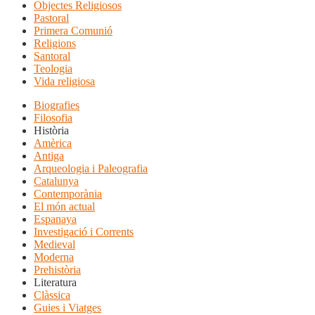
Objectes Religiosos
Pastoral
Primera Comunió
Religions
Santoral
Teologia
Vida religiosa
Biografies
Filosofia
Història
Amèrica
Antiga
Arqueologia i Paleografia
Catalunya
Contemporània
El món actual
Espanaya
Investigació i Corrents
Medieval
Moderna
Prehistòria
Literatura
Clàssica
Guies i Viatges