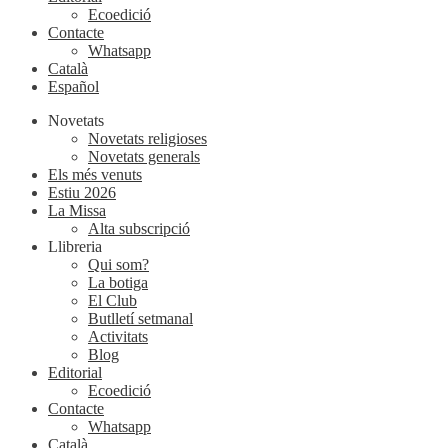
Ecoedició
Contacte
Whatsapp
Català
Español
Novetats
Novetats religioses
Novetats generals
Els més venuts
Estiu 2026
La Missa
Alta subscripció
Llibreria
Qui som?
La botiga
El Club
Butlletí setmanal
Activitats
Blog
Editorial
Ecoedició
Contacte
Whatsapp
Català