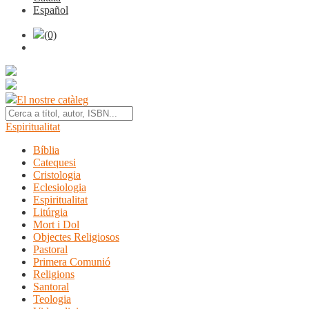
Español
(0)
El nostre catàleg
Espiritualitat
Bíblia
Catequesi
Cristologia
Eclesiologia
Espiritualitat
Litúrgia
Mort i Dol
Objectes Religiosos
Pastoral
Primera Comunió
Religions
Santoral
Teologia