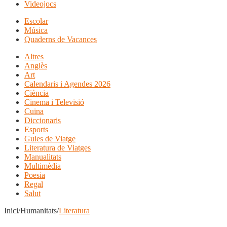
Videojocs
Escolar
Música
Quaderns de Vacances
Altres
Anglès
Art
Calendaris i Agendes 2026
Ciència
Cinema i Televisió
Cuina
Diccionaris
Esports
Guies de Viatge
Literatura de Viatges
Manualitats
Multimèdia
Poesia
Regal
Salut
Inici/Humanitats/
Literatura